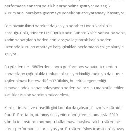
performans sanatını politik bir araç haline getiriyor ve sağlık
kurumlarını harekete geçirmeye yönelik bir etki yaratmayı başarıyor.
Feminizmin ikinci hareket dalgasıyla beraber Linda Nochlin’in
sorduğu ünlü, “Neden Hiç Büyük Kadın Sanatçı Yok?” sorusuna yanıt,
kadın sanatçıların bedenlerini araçsallaştırarak kadın bedeni
üzerinde kurulan otoriteye karşı çıktıkları performans çalışmalarıyla
geliyor.
Bu yüzden de 1980'lerden sonra performans sanatını icra eden
sanatçıların çoğunlukla toplumsal cinsiyet kimliği kadın ya da queer
kişiler olması bir tesadüf mü? Bilakis, bu erkek egemenliği
himayesindeki sanat anlayışında bedeni ve arzusu manipüle edilen
kimlikler için bir varolma mücadelesi.
Kimlik, cinsiyet ve cinsellik gibi konularda çalışan, filozof ve küratör
Paul B. Preciado, atanmış cinsiyetini dönüştürmek amacıyla 2010
yılında testosteron hormonu kullanmaya başlayarak bu süreci bir
süreç performansı olarak yaşıyor. Bu süreci “slow transition” (yavaş