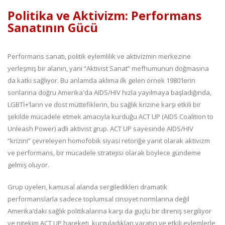
Politika ve Aktivizm: Performans
Sanatının Gücü
Performans sanatı, politik eylemlilik ve aktivizmin merkezine
yerleşmiş bir alanın, yani “Aktivist Sanat” mefhumunun doğmasına
da katkı sağlıyor. Bu anlamda aklıma ilk gelen örnek 1980'lerin
sonlarına doğru Amerika'da AIDS/HIV hızla yayılmaya başladığında,
LGBTİ+’ların ve dost müttefiklerin, bu sağlık krizine karşı etkili bir
şekilde mücadele etmek amacıyla kurduğu ACT UP (AIDS Coalition to
Unleash Power) adlı aktivist grup. ACT UP sayesinde AIDS/HIV
“krizini” çevreleyen homofobik siyasi retoriğe yanıt olarak aktivizm
ve performans, bir mücadele stratejisi olarak böylece gündeme
gelmiş oluyor.
Grup üyeleri, kamusal alanda sergiledikleri dramatik
performanslarla sadece toplumsal cinsiyet normlarına değil
Amerika’daki sağlık politikalarına karşı da güçlü bir direniş sergiliyor
ve nitekim ACT UP hareketi, kurguladıkları yaratıcı ve etkili eylemlerle