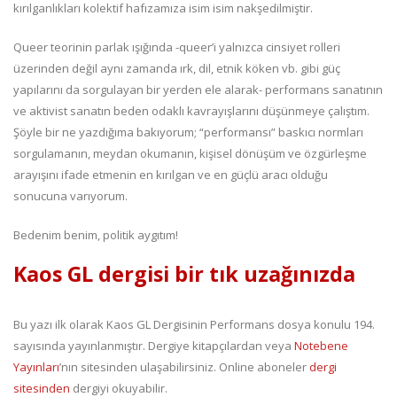
kırılganlıkları kolektif hafızamıza isim isim nakşedilmiştir.
Queer teorinin parlak ışığında -queer’i yalnızca cinsiyet rolleri
üzerinden değil aynı zamanda ırk, dil, etnik köken vb. gibi güç
yapılarını da sorgulayan bir yerden ele alarak- performans sanatının
ve aktivist sanatın beden odaklı kavrayışlarını düşünmeye çalıştım.
Şöyle bir ne yazdığıma bakıyorum; “performansı” baskıcı normları
sorgulamanın, meydan okumanın, kişisel dönüşüm ve özgürleşme
arayışını ifade etmenin en kırılgan ve en güçlü aracı olduğu
sonucuna varıyorum.
Bedenim benim, politik aygıtım!
Kaos GL dergisi bir tık uzağınızda
Bu yazı ilk olarak Kaos GL Dergisinin Performans dosya konulu 194.
sayısında yayınlanmıştır. Dergiye kitapçılardan veya
Notebene
Yayınları
’nın sitesinden ulaşabilirsiniz. Online aboneler
dergi
sitesinden
dergiyi okuyabilir.