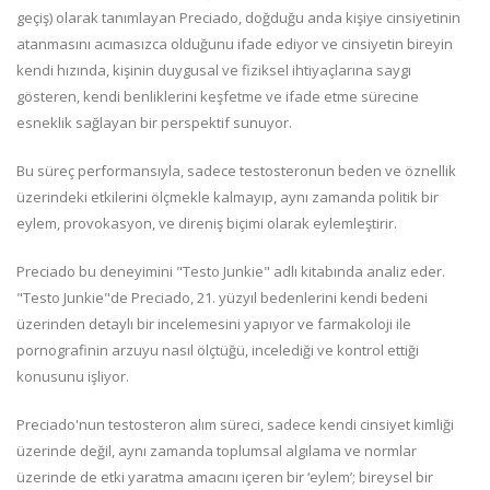
geçiş) olarak tanımlayan Preciado, doğduğu anda kişiye cinsiyetinin
atanmasını acımasızca olduğunu ifade ediyor ve cinsiyetin bireyin
kendi hızında, kişinin duygusal ve fiziksel ihtiyaçlarına saygı
gösteren, kendi benliklerini keşfetme ve ifade etme sürecine
esneklik sağlayan bir perspektif sunuyor.
Bu süreç performansıyla, sadece testosteronun beden ve öznellik
üzerindeki etkilerini ölçmekle kalmayıp, aynı zamanda politik bir
eylem, provokasyon, ve direniş biçimi olarak eylemleştirir.
Preciado bu deneyimini "Testo Junkie" adlı kitabında analiz eder.
"Testo Junkie"de Preciado, 21. yüzyıl bedenlerini kendi bedeni
üzerinden detaylı bir incelemesini yapıyor ve farmakoloji ile
pornografinin arzuyu nasıl ölçtüğü, incelediği ve kontrol ettiği
konusunu işliyor.
Preciado'nun testosteron alım süreci, sadece kendi cinsiyet kimliği
üzerinde değil, aynı zamanda toplumsal algılama ve normlar
üzerinde de etki yaratma amacını içeren bir ‘eylem’; bireysel bir