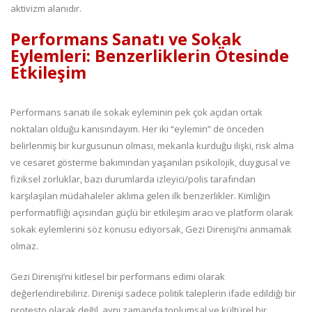
aktivizm alanıdır.
Performans Sanatı ve Sokak
Eylemleri: Benzerliklerin Ötesinde
Etkileşim
Performans sanatı ile sokak eyleminin pek çok açıdan ortak
noktaları olduğu kanısındayım. Her iki “eylemin” de önceden
belirlenmiş bir kurgusunun olması, mekanla kurduğu ilişki, risk alma
ve cesaret gösterme bakımından yaşanılan psikolojik, duygusal ve
fiziksel zorluklar, bazı durumlarda izleyici/polis tarafından
karşılaşılan müdahaleler aklıma gelen ilk benzerlikler. Kimliğin
performatifliği açısından güçlü bir etkileşim aracı ve platform olarak
sokak eylemlerini söz konusu ediyorsak, Gezi Direnişi’ni anmamak
olmaz.
Gezi Direnişi’ni kitlesel bir performans edimi olarak
değerlendirebiliriz. Direnişi sadece politik taleplerin ifade edildiği bir
protesto olarak değil, aynı zamanda toplumsal ve kültürel bir