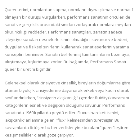
Queer terimi, normlardan sapma, normların dışına çıkma ve normatif
olmayan bir duruşu vurgularken, performans sanatının öncüleri de
sanat ve gerçeklik arasındaki sınırları zorlayarak normlara meydan
okur, ‘ikililiği’ reddeder. Performans sanatçıları, sanatın sadece
izleyiciye sunulan nesnelerle sınırlı olmadığını savunur ve bedeni,
duyguları ve fiziksel sınırlarını kullanarak sanat eserlerini yaratma
konseptini benimser. Sanatın belirlenmiş tüm tanımlarını bozmaya,
akıştırmaya, kışkırtmaya zorlar. Bu bağlamda, Performans Sanatı
queer bir üretim biçimdir.
Geleneksel olarak cinsiyet ve cinsellik, bireylerin doğumlarına göre
atanan biyolojik cinsiyetlerine dayanarak erkek veya kadın olarak
sınıflandırılırken, “cinsiyetin akışkanlığı” (gender fluidity) kavramı bu
kategorilerin esnek ve değişken olduğunu savunur. Performans
sanatında 1960’lı yıllarda peydâ edilen Fluxus hareketi ismini,
‘akışkanlık’ anlamına gelen "flux" kelimesinden türetmiştir. Bu
kavramlarda örtüşen bu benzerlikler yine bu alanı “queer”leştiren
kesişimsellikler olarak göze çarpıyor.