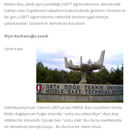
Rektör Bey, şimdi aynı yürekliliği LGBTT öğrencilerinize, demokratik
hakları olan örgütlenme taleplerini kabul ederek gösterin. Gösterin ki
bir gün, LGBTT öğrencileriniz rektörlük binasını işgal etmeye
çalışmasınlar. Gösterin ki demokrasi kazansın.
Elçin Kurbanoğlu yazdı
Sene kaçtı
hatırlayamıyorum. Sanırım 2007 ya da 2008’di. Bazı insanların benle,
bildiri dağıtıyorum fiziğin önünde, “solcu mu oldun Elçin” diye alay
ettikleri bir dönemdi. Oysaki ben “solcu olalı” (bu da bu memlekette
ne demekse) olmuştu baya… Bu da ince bir sitem olsun.