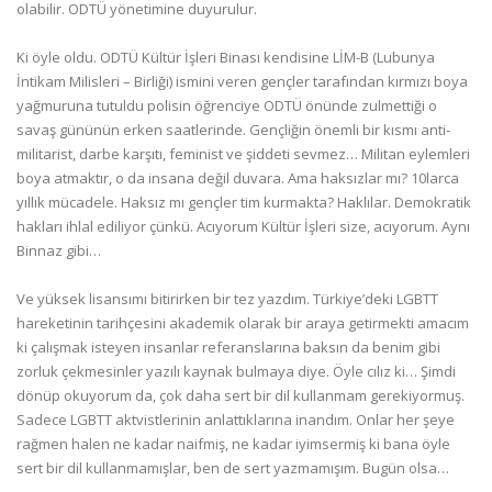
olabilir. ODTÜ yönetimine duyurulur.
Ki öyle oldu. ODTÜ Kültür İşleri Binası kendisine LİM-B (Lubunya
İntikam Milisleri – Birliği) ismini veren gençler tarafından kırmızı boya
yağmuruna tutuldu polisin öğrenciye ODTÜ önünde zulmettiği o
savaş gününün erken saatlerinde. Gençliğin önemli bir kısmı anti-
militarist, darbe karşıtı, feminist ve şiddeti sevmez… Militan eylemleri
boya atmaktır, o da insana değil duvara. Ama haksızlar mı? 10larca
yıllık mücadele. Haksız mı gençler tim kurmakta? Haklılar. Demokratik
hakları ihlal ediliyor çünkü. Acıyorum Kültür İşleri size, acıyorum. Aynı
Binnaz gibi…
Ve yüksek lisansımı bitirirken bir tez yazdım. Türkiye’deki LGBTT
hareketinin tarihçesini akademik olarak bir araya getirmekti amacım
ki çalışmak isteyen insanlar referanslarına baksın da benim gibi
zorluk çekmesinler yazılı kaynak bulmaya diye. Öyle cılız ki… Şimdi
dönüp okuyorum da, çok daha sert bir dil kullanmam gerekiyormuş.
Sadece LGBTT aktvistlerinin anlattıklarına inandım. Onlar her şeye
rağmen halen ne kadar naifmiş, ne kadar iyimsermiş ki bana öyle
sert bir dil kullanmamışlar, ben de sert yazmamışım. Bugün olsa…