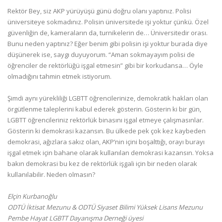
Rektör Bey, siz AKP yürüyüşü günü doğru olanı yaptınız. Polisi
üniversiteye sokmadınız. Polisin üniversitede işi yoktur çünkü. Özel
güvenliğin de, kameraların da, turnikelerin de… Üniversitedir orası.
Bunu neden yaptınız? Eğer benim gibi polisin işi yoktur burada diye
düşünerek ise, saygı duyuyorum. “Aman sokmayayım polisi de
öğrenciler de rektörlüğü işgal etmesin” gibi bir korkudansa… Öyle
olmadığını tahmin etmek istiyorum.
Şimdi aynı yürekliliği LGBTT öğrencilerinize, demokratik hakları olan
örgütlenme taleplerini kabul ederek gösterin. Gösterin ki bir gün,
LGBTT öğrencileriniz rektörlük binasını işgal etmeye çalışmasınlar.
Gösterin ki demokrasi kazansın. Bu ülkede pek çok kez kaybeden
demokrasi, ağızlara sakız olan, AKP’nin içini boşalttığı, orayı burayı
işgal etmek için bahane olarak kullanılan demokrasi kazansın. Yoksa
bakın demokrasi bu kez de rektörlük işgali için bir neden olarak
kullanılabilir. Neden olmasın?
Elçin Kurbanoğlu
ODTÜ İktisat Mezunu & ODTÜ Siyaset Bilimi Yüksek Lisans Mezunu
Pembe Hayat LGBTT Dayanışma Derneği üyesi