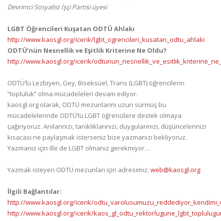
Devrimci Sosyalist İşçi Partisi üyesi
LGBT Öğrencileri Kuşatan ODTÜ Ahlakı
http://www.kaosgl.org/icerik/lgbt_ogrencileri_kusatan_odtu_ahlaki
ODTÜ’nün Nesnellik ve Eşitlik Kriterine Ne Oldu?
http://www.kaosgl.org/icerik/odtunun_nesnellik_ve_esitlik_kriterine_ne
ODTÜ’lü Lezbiyen, Gey, Biseksüel, Trans (LGBT) öğrencilerin
“topluluk” olma mücadeleleri devam ediyor.
kaosgl.org olarak, ODTÜ mezunlarını uzun sürmüş bu
mücadelelerinde ODTÜ’lü LGBT öğrencilere destek olmaya
çağırıyoruz. Anılarınızı, tanıklıklarınızı, duygularınızı, düşüncelerinizi
kısacası ne paylaşmak isterseniz bize yazmanızı bekliyoruz.
Yazmanız için ille de LGBT olmanız gerekmiyor…
Yazmak isteyen ODTÜ mezunları için adresimiz:
web@kaosgl.org
İlgili Bağlantılar:
http://www.kaosgl.org/icerik/odtu_varolusumuzu_reddediyor_kendimi_
http://www.kaosgl.org/icerik/kaos_gl_odtu_rektorlugune_lgbt_toplulug