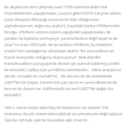
Bir akşamüstü ders çıkışında saat 17.00 sularında aldım fizik
önündekilerden yapıştırmaları, Çarşı’ya gittim (ODTÜ Çarşı’nın adının
Çarşı olmasıyla 68 kuşağı arasında bir ilişki olduğundan
şüpheleniyorum, doğru mu acaba?). Çarşı’daki banka ATM’lerini bilir
birçoğu. ATM’lerin üstüne üstüne yapıştırdım yapıştırmaları. Bir
yandan da tepkimiz sermayeye, yasal tefecilere değil miydi ne de
olsa? Ve orası ODTÜ’ydü. Ne işi vardı bu ATM’lerin, bu ihalelerin
orada? Dün tanıştığım bir arkadaşım dedi ki “Biz eşcinsellerin en
büyük anarşistler olduğunu düşünüyoruz” dedi (kendisi
transeksüellerin yürüyüşünde destek için yumruk kaldırmış yürekli
bir kimsedir). Galiba öyle ya hâlâ bu memlekette… Adına anarşist mi
dersin, sosyalist mi, muhalif mi… Ne dersen de. Bu memleketin
LGBTT’leri bir başka. Sanırım tüm yarı-çevre ve çevre ülkelerde de
benzer bir durum var. Kaliforniya’lı üst sınıf LGBTT’ler değiliz biz.
Muhalifiz!
Tabi o zaman böyle adım başı bir kamera mı var okulda? Yok.
Korkumuz da yok. Kameralara takılsak da umrumuzda değil açıkçası.
Öyle bir ruh hali, öyle bir mücadele aşkı, imanı ki…