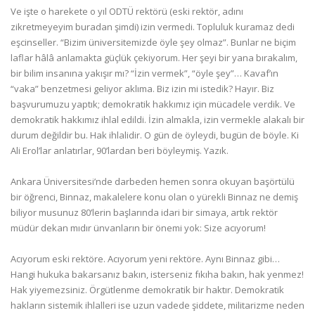
Ve işte o harekete o yıl ODTÜ rektörü (eski rektör, adını
zikretmeyeyim buradan şimdi) izin vermedi. Topluluk kuramaz dedi
eşcinseller. “Bizim üniversitemizde öyle şey olmaz”. Bunlar ne biçim
laflar hâlâ anlamakta güçlük çekiyorum. Her şeyi bir yana bırakalım,
bir bilim insanına yakışır mı? “İzin vermek”, “öyle şey”… Kavaf’ın
“vaka” benzetmesi geliyor aklıma. Biz izin mi istedik? Hayır. Biz
başvurumuzu yaptık; demokratik hakkımız için mücadele verdik. Ve
demokratik hakkımız ihlal edildi. İzin almakla, izin vermekle alakalı bir
durum değildir bu. Hak ihlalidir. O gün de öyleydi, bugün de böyle. Ki
Ali Erol’lar anlatırlar, 90’lardan beri böyleymiş. Yazık.
Ankara Üniversitesi’nde darbeden hemen sonra okuyan başörtülü
bir öğrenci, Binnaz, makalelere konu olan o yürekli Binnaz ne demiş
biliyor musunuz 80’lerin başlarında idari bir simaya, artık rektör
müdür dekan mıdır ünvanların bir önemi yok: Size acıyorum!
Acıyorum eski rektöre. Acıyorum yeni rektöre. Aynı Binnaz gibi…
Hangi hukuka bakarsanız bakın, isterseniz fıkıha bakın, hak yenmez!
Hak yiyemezsiniz. Örgütlenme demokratik bir haktır. Demokratik
hakların sistemik ihlalleri ise uzun vadede şiddete, militarizme neden