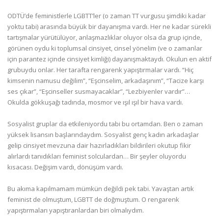
ODTÜ’de feministlerle LGBTT’ler (o zaman TT vurgusu şimdiki kadar
yoktu tabi) arasında büyük bir dayanışma vardı. Her ne kadar sürekli
tartışmalar yürütülüyor, anlaşmazlıklar oluyor olsa da grup içinde,
görünen oydu ki toplumsal cinsiyet, cinsel yönelim (ve o zamanlar
için parantez içinde cinsiyet kimliği) dayanışmaktaydı. Okulun en aktif
grubuydu onlar. Her tarafta rengarenk yapıştırmalar vardı. “Hiç
kimsenin namusu değilim”, “Eşcinselim, arkadaşınım”, “Tacize karşı
ses çıkar”, “Eşcinseller susmayacaklar”, “Lezbiyenler vardır”…
Okulda gökkuşağı tadında, mosmor ve ışıl ışıl bir hava vardı.
Sosyalist gruplar da etkileniyordu tabi bu ortamdan. Ben o zaman
yüksek lisansın başlarındaydım. Sosyalist genç kadın arkadaşlar
gelip cinsiyet mevzuna dair hazırladıkları bildirileri okutup fikir
alırlardı tanıdıkları feminist solculardan… Bir şeyler oluyordu
kısacası. Değişim vardı, dönüşüm vardı.
Bu akıma kapılmamam mümkün değildi pek tabi. Yavaştan artık
feminist de olmuştum, LGBTT de doğmuştum. O rengarenk
yapıştırmaları yapıştıranlardan biri olmalıydım.