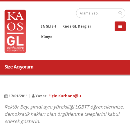
ENGLISH
Kaos GL Dergisi
Künye
Size Acıyorum
17/01/2011 |
Yazar:
Elçin Kurbanoğlu
Rektör Bey, şimdi aynı yürekliliği LGBTT öğrencilerinize,
demokratik hakları olan örgütlenme taleplerini kabul
ederek gösterin.