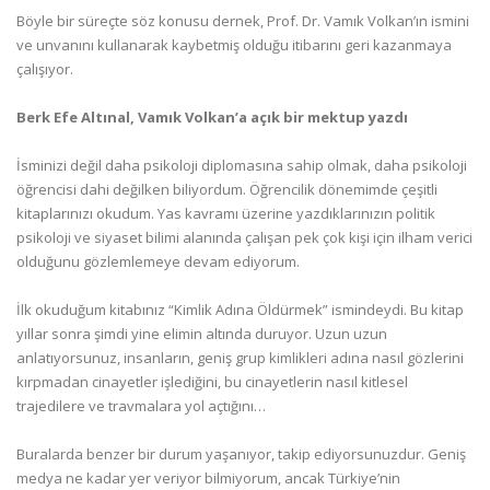
Böyle bir süreçte söz konusu dernek, Prof. Dr. Vamık Volkan’ın ismini
ve unvanını kullanarak kaybetmiş olduğu itibarını geri kazanmaya
çalışıyor.
Berk Efe Altınal, Vamık Volkan’a açık bir mektup yazdı
İsminizi değil daha psikoloji diplomasına sahip olmak, daha psikoloji
öğrencisi dahi değilken biliyordum. Öğrencilik dönemimde çeşitli
kitaplarınızı okudum. Yas kavramı üzerine yazdıklarınızın politik
psikoloji ve siyaset bilimi alanında çalışan pek çok kişi için ilham verici
olduğunu gözlemlemeye devam ediyorum.
İlk okuduğum kitabınız “Kimlik Adına Öldürmek” ismindeydi. Bu kitap
yıllar sonra şimdi yine elimin altında duruyor. Uzun uzun
anlatıyorsunuz, insanların, geniş grup kimlikleri adına nasıl gözlerini
kırpmadan cinayetler işlediğini, bu cinayetlerin nasıl kitlesel
trajedilere ve travmalara yol açtığını…
Buralarda benzer bir durum yaşanıyor, takip ediyorsunuzdur. Geniş
medya ne kadar yer veriyor bilmiyorum, ancak Türkiye’nin