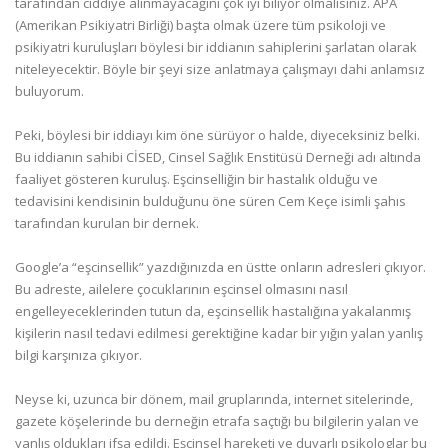
tarafından ciddiye alınmayacağını çok iyi biliyor olmalısınız. APA
(Amerikan Psikiyatri Birliği) başta olmak üzere tüm psikoloji ve
psikiyatri kuruluşları böylesi bir iddianın sahiplerini şarlatan olarak
niteleyecektir. Böyle bir şeyi size anlatmaya çalışmayı dahi anlamsız
buluyorum.
Peki, böylesi bir iddiayı kim öne sürüyor o halde, diyeceksiniz belki.
Bu iddianın sahibi CİSED, Cinsel Sağlık Enstitüsü Derneği adı altında
faaliyet gösteren kuruluş. Eşcinselliğin bir hastalık olduğu ve
tedavisini kendisinin bulduğunu öne süren Cem Keçe isimli şahıs
tarafından kurulan bir dernek.
Google’a “eşcinsellik” yazdığınızda en üstte onların adresleri çıkıyor.
Bu adreste, ailelere çocuklarının eşcinsel olmasını nasıl
engelleyeceklerinden tutun da, eşcinsellik hastalığına yakalanmış
kişilerin nasıl tedavi edilmesi gerektiğine kadar bir yığın yalan yanlış
bilgi karşınıza çıkıyor.
Neyse ki, uzunca bir dönem, mail gruplarında, internet sitelerinde,
gazete köşelerinde bu derneğin etrafa saçtığı bu bilgilerin yalan ve
yanlış oldukları ifşa edildi. Eşcinsel hareketi ve duyarlı psikologlar bu