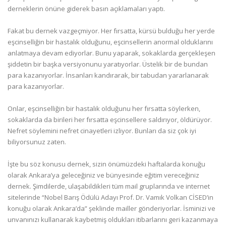
derneklerin önüne giderek basın açıklamaları yaptı.
Fakat bu dernek vazgeçmiyor. Her fırsatta, kürsü bulduğu her yerde
eşcinselliğin bir hastalık olduğunu, eşcinsellerin anormal olduklarını
anlatmaya devam ediyorlar. Bunu yaparak, sokaklarda gerçekleşen
şiddetin bir başka versiyonunu yaratıyorlar. Üstelik bir de bundan
para kazanıyorlar. İnsanları kandırarak, bir tabudan yararlanarak
para kazanıyorlar.
Onlar, eşcinselliğin bir hastalık olduğunu her fırsatta söylerken,
sokaklarda da birileri her fırsatta eşcinsellere saldırıyor, öldürüyor.
Nefret söylemini nefret cinayetleri izliyor. Bunları da siz çok iyi
biliyorsunuz zaten.
İşte bu söz konusu dernek, sizin önümüzdeki haftalarda konuğu
olarak Ankara’ya geleceğiniz ve bünyesinde eğitim vereceğiniz
dernek. Şimdilerde, ulaşabildikleri tüm mail gruplarında ve internet
sitelerinde “Nobel Barış Ödülü Adayı Prof. Dr. Vamık Volkan CİSED’in
konuğu olarak Ankara’da” şeklinde mailler gönderiyorlar. İsminizi ve
unvanınızı kullanarak kaybetmiş oldukları itibarlarını geri kazanmaya