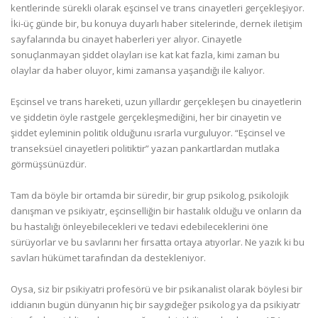
kentlerinde sürekli olarak eşcinsel ve trans cinayetleri gerçekleşiyor.
İki-üç günde bir, bu konuya duyarlı haber sitelerinde, dernek iletişim
sayfalarında bu cinayet haberleri yer alıyor. Cinayetle
sonuçlanmayan şiddet olayları ise kat kat fazla, kimi zaman bu
olaylar da haber oluyor, kimi zamansa yaşandığı ile kalıyor.
Eşcinsel ve trans hareketi, uzun yıllardır gerçekleşen bu cinayetlerin
ve şiddetin öyle rastgele gerçekleşmediğini, her bir cinayetin ve
şiddet eyleminin politik olduğunu ısrarla vurguluyor. “Eşcinsel ve
transeksüel cinayetleri politiktir” yazan pankartlardan mutlaka
görmüşsünüzdür.
Tam da böyle bir ortamda bir süredir, bir grup psikolog, psikolojik
danışman ve psikiyatr, eşcinselliğin bir hastalık olduğu ve onların da
bu hastalığı önleyebilecekleri ve tedavi edebileceklerini öne
sürüyorlar ve bu savlarını her fırsatta ortaya atıyorlar. Ne yazık ki bu
savları hükümet tarafından da destekleniyor.
Oysa, siz bir psikiyatri profesörü ve bir psikanalist olarak böylesi bir
iddianın bugün dünyanın hiç bir saygıdeğer psikolog ya da psikiyatr