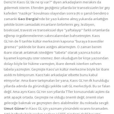
Deniz'in Kaos GL'de ne işi var?" diyen arkadaşların merakını da
gidermek isterim. Efendim geçtiğimiz yıllarda bir transeksüelin bir gey
kafeden "nazikçe" kovulması olayından sonra (Ki o şanslı bendim) o
zamanki
Gacı Dergisi
'nde bir yazı kaleme almış yukarıda anlattığım
şekilde bizim camiadaki insanların birbirlerini gey, lezbiyen,
biseksüel, travesti ve transeksüel diye "yaftalayıp" farklı ortamlarda
eğlenip örgütlenmelerinin sakıncalarından bahsetmiştim. Kaos
GL'nin de fi tarihte kültür merkezinin kapısına "buraya travestiler
giremez" şeklinde bir ibare astığını aktarmıştım. O zaman benim
ibare olarak anlatmak istediğimi "tabela" olarak yazınca kızılca
kıyamet kopmuştu ister istemez. Ben okuduğum bir köşe yazısından
dolayı böyle bir hükme varmıştım, ibare demek isterken sehven
tabela yazmıştım. Geçmişte Kaos'un kültür merkezine böyle bir ibare
asıldı mı bilmiyorum. Kaos'taki arkadaşlar elbette bunu kabul
etmiyorlar. Ama ibare tartışmaları bir yana, Kaos GL'nin ilk kurulduğu
yıllarda adında da göründüğü şekilde salt GL merkezliydi. Bu sır falan
değil. Ama aynı Kaos GL'nin son yıllarda TTler konusundaki açılımı da
artık apaçık ortada. Geçmişte ne olduğu önemli değil, önemli olan
geleceğe bakmak ve geçmişten ders alabilmektir. Bu noktada sevgili
Umut Güner
'in Kaos GL için yazmam yönündeki ısrarını kıramadım.