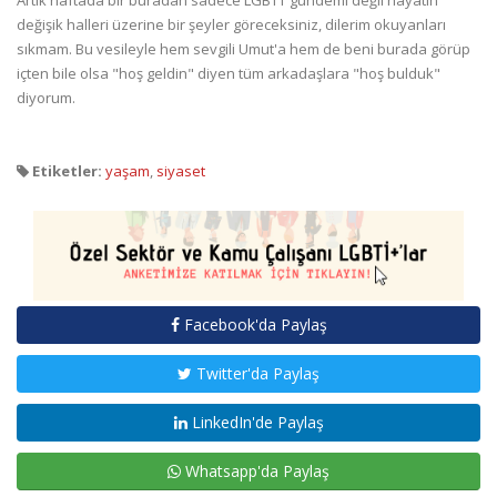
Artık haftada bir buradan sadece LGBTT gündemi değil hayatın
değişik halleri üzerine bir şeyler göreceksiniz, dilerim okuyanları
sıkmam. Bu vesileyle hem sevgili Umut'a hem de beni burada görüp
içten bile olsa "hoş geldin" diyen tüm arkadaşlara "hoş bulduk"
diyorum.
Etiketler:
yaşam
,
siyaset
Facebook'da Paylaş
Twitter'da Paylaş
LinkedIn'de Paylaş
Whatsapp'da Paylaş