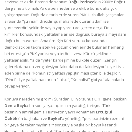
sevinseler azdır. Patenti de sanırım
Doğu Perinçek
'in 2000'e Doğru
dergisine ait olmalı. Ya da ben nedense o ekibe bunu daha çok
yakıştırıyorum. Doğuda o tarihlerde suren PKK-Hizbullah çatışmaları
sırasında "şu imam dincidir, şu mahallede oturan adam ise
yurtseverdir" şeklinde yayın yapıyordu adı geçen dergi. Etnik
kimlikler konusundaki yaftalamaları ise doğrusu buraya almayı dahi
doğru bulmuyorum. Ama örneğin Kürt sorunu konusunda
demokratik bir takım istek ve çözüm önerilerinde bulunan herhangi
biri ertesi gün PKK yanlısı veya terörist veya Kürtçü şeklinde
yaftalanabilir. Ya da "yeter kardeşim ne bu köle düzeni. Zengin
giderek daha da zenginleşiyor fakir daha da fakirleşiyor" diye itiraz
eden birine de "komünist" yaftası yapıştırılması içten bile değildir.
"Dinci" diye yaftalananlar da "laikçi", "Kemalist" gibi yaftalamalarla
cevap veriyor.
Konuya nereden mi girdim? Şuradan. Biliyorsunuz CHP genel başkanı
Deniz Baykal
'ın son çarşaf açılımının yarattığı tartışma Türk
basınının amiral gemisi Hürriyet’in yayın yönetmeni
Ertuğrul
Özkök
'ün başbakan ve
Baykal
'a yönelttiği "peki partinizin rozetini
bir geye de takar mıydınız?" sorusuyla başka bir boyut kazandı.
Hemen arkasından Baykal; "Ben beraber çalıştıklarımın cinsiyetini