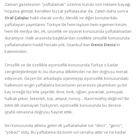
Zaman gazetesinin "yaftalamak" üzerine kurulu son reklamı bayağı
hoşuma gitmişti, kendileri bizzat yaftalasalar da. Zaten daha sonra
Oral Çalışlar
haklı olarak sordu, Alevilik ve diğer konulardaki
yaftalayan yayınlarını. Türkiye'de hem toplum hem egemen kesim
hem de medya din, ırk, cinsellik ve siyaset konusunda yaftalamadan
duramıyor. Halk arasında başlıklardan özellikle cinsellik konusunda
yaftalamaların haddi hesabı yok. İstanbul'dan
Deniz Deniz
'in
kaleminden.
Cinsellik ve de özellikle eşcinsellik konusunda Türkçe o kadar
zenginleştirilmiştir ki, bu duruma dilbilimciler ne der doğrusu merak
ediyorum. Geçen bir arkadaşla üşenmeyip eşcinsellik konusundaki
halkımızın engin yaftalama becerisinin şeceresini çıkartırken şu bir
kaç örneğe biz bile şaşırdık: ibne, kırık, oğlan, yuvarlak, yumuşak,
halkalı şeker, tekerlek, top, ampul, nonoş… Nasıl müthiş değil mi? Bir
bilim dili olamayan Türkçenin, eşcinsellik konusunda bu derece
iştahlı olmasına doğrusu hayret ettik.
Din konusunda aklıma gelen ilk yaftalamalar ise "dinci", "gerici",
"yobaz" oldu. Bu yaftalama da bizim sol cenaha aittir ve ne kadar