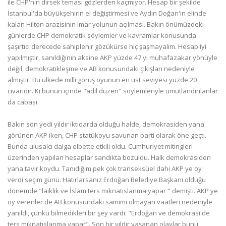
ile CHP'nin dirsek teması gözlerden kaçmıyor. Hesap bir şekilde
İstanbul'da büyükşehirin el değiştirmesi ve Aydın Doğan'ın elinde
kalan Hilton arazisinin imar yolunun açılması. Bakın önümüzdeki
günlerde CHP demokratik söylemler ve kavramlar konusunda
şaşırtıcı derecede sahiplenir gözükürse hiç şaşmayalım. Hesap iyi
yapılmıştır, sanıldığının aksine AKP yüzde 47'yi muhafazakar yönüyle
değil, demokratikleşme ve AB konusundaki çıkışları nedeniyle
almıştır. Bu ülkede milli görüş oyunun en üst seviyesi yüzde 20
civarıdır. Ki bunun içinde "adil düzen" söylemleriyle umutlandırılanlar
da cabası.
Bakın son yedi yıldır iktidarda olduğu halde, demokrasiden yana
görünen AKP iken, CHP statükoyu savunan parti olarak öne geçti.
Bunda ulusalcı dalga elbette etkili oldu. Cumhuriyet mitingleri
üzerinden yapılan hesaplar sandıkta bozuldu. Halk demokrasiden
yana tavır koydu. Tanıdığım pek çok transeksüel dahi AKP ye oy
verdi seçim günü. Hatırlarsanız Erdoğan Belediye Başkanı olduğu
dönemde "laiklik ve İslam ters mıknatıslanma yapar " demişti. AKP ye
oy verenler de AB konusundaki samimi olmayan vaatleri nedeniyle
yanıldı, çünkü bilmedikleri bir şey vardı: "Erdoğan ve demokrasi de
ters mıknatıslanma yapar". Son bir yıldır yaşanan olaylar bunu