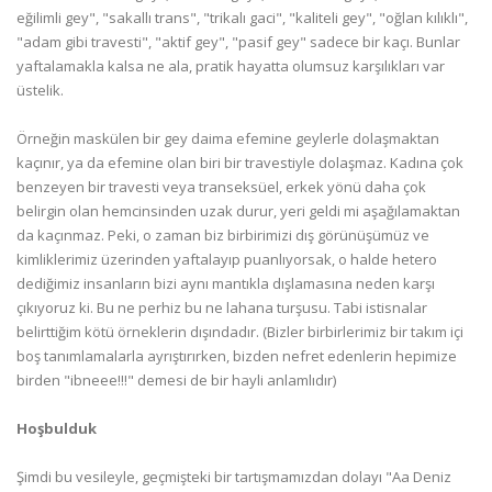
eğilimli gey", "sakallı trans", "trikalı gaci", "kaliteli gey", "oğlan kılıklı",
"adam gibi travesti", "aktif gey", "pasif gey" sadece bir kaçı. Bunlar
yaftalamakla kalsa ne ala, pratik hayatta olumsuz karşılıkları var
üstelik.
Örneğin maskülen bir gey daima efemine geylerle dolaşmaktan
kaçınır, ya da efemine olan biri bir travestiyle dolaşmaz. Kadına çok
benzeyen bir travesti veya transeksüel, erkek yönü daha çok
belirgin olan hemcinsinden uzak durur, yeri geldi mi aşağılamaktan
da kaçınmaz. Peki, o zaman biz birbirimizi dış görünüşümüz ve
kimliklerimiz üzerinden yaftalayıp puanlıyorsak, o halde hetero
dediğimiz insanların bizi aynı mantıkla dışlamasına neden karşı
çıkıyoruz ki. Bu ne perhiz bu ne lahana turşusu. Tabi istisnalar
belirttiğim kötü örneklerin dışındadır. (Bizler birbirlerimiz bir takım içi
boş tanımlamalarla ayrıştırırken, bizden nefret edenlerin hepimize
birden "ibneee!!!" demesi de bir hayli anlamlıdır)
Hoşbulduk
Şimdi bu vesileyle, geçmişteki bir tartışmamızdan dolayı "Aa Deniz