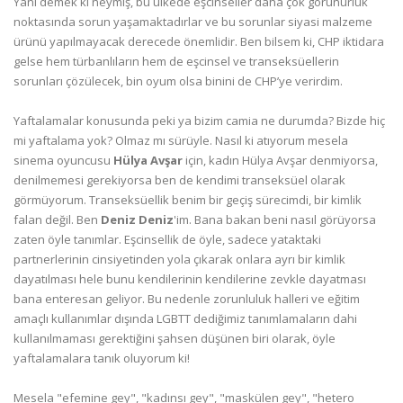
Yani demek ki neymiş, bu ülkede eşcinseller daha çok görünürlük
noktasında sorun yaşamaktadırlar ve bu sorunlar siyasi malzeme
ürünü yapılmayacak derecede önemlidir. Ben bilsem ki, CHP iktidara
gelse hem türbanlıların hem de eşcinsel ve transeksüellerin
sorunları çözülecek, bin oyum olsa binini de CHP’ye verirdim.
Yaftalamalar konusunda peki ya bizim camia ne durumda? Bizde hiç
mi yaftalama yok? Olmaz mı sürüyle. Nasıl ki atıyorum mesela
sinema oyuncusu
Hülya Avşar
için, kadın Hülya Avşar denmiyorsa,
denilmemesi gerekiyorsa ben de kendimi transeksüel olarak
görmüyorum. Transeksüellik benim bir geçiş sürecimdi, bir kimlik
falan değil. Ben
Deniz Deniz
'im. Bana bakan beni nasıl görüyorsa
zaten öyle tanımlar. Eşcinsellik de öyle, sadece yataktaki
partnerlerinin cinsiyetinden yola çıkarak onlara ayrı bir kimlik
dayatılması hele bunu kendilerinin kendilerine zevkle dayatması
bana enteresan geliyor. Bu nedenle zorunluluk halleri ve eğitim
amaçlı kullanımlar dışında LGBTT dediğimiz tanımlamaların dahi
kullanılmaması gerektiğini şahsen düşünen biri olarak, öyle
yaftalamalara tanık oluyorum ki!
Mesela "efemine gey", "kadınsı gey", "maskülen gey", "hetero