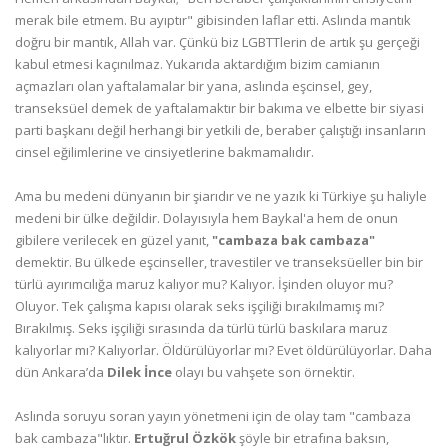
merak bile etmem. Bu ayıptır" gibisinden laflar etti. Aslında mantık
doğru bir mantık, Allah var. Çünkü biz LGBTTlerin de artık şu gerçeği
kabul etmesi kaçınılmaz. Yukarıda aktardığım bizim camianın
açmazları olan yaftalamalar bir yana, aslında eşcinsel, gey,
transeksüel demek de yaftalamaktır bir bakıma ve elbette bir siyasi
parti başkanı değil herhangi bir yetkili de, beraber çalıştığı insanların
cinsel eğilimlerine ve cinsiyetlerine bakmamalıdır.
Ama bu medeni dünyanın bir şiarıdır ve ne yazık ki Türkiye şu haliyle
medeni bir ülke değildir. Dolayısıyla hem Baykal'a hem de onun
gibilere verilecek en güzel yanıt,
"cambaza bak cambaza"
demektir. Bu ülkede eşcinseller, travestiler ve transeksüeller bin bir
türlü ayırımcılığa maruz kalıyor mu? Kalıyor. İşinden oluyor mu?
Oluyor. Tek çalışma kapısı olarak seks işçiliği bırakılmamış mı?
Bırakılmış. Seks işçiliği sırasında da türlü türlü baskılara maruz
kalıyorlar mı? Kalıyorlar. Öldürülüyorlar mı? Evet öldürülüyorlar. Daha
dün Ankara’da
Dilek İnce
olayı bu vahşete son örnektir.
Aslında soruyu soran yayın yönetmeni için de olay tam "cambaza
bak cambaza"lıktır.
Ertuğrul Özkök
şöyle bir etrafına baksın,