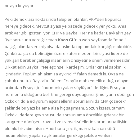
ortaya koyuyor.
Peki demokrasi noktasında talepleri olanlar, AKP’den kopunca
nereye gidecek. Mevcut siyasi yelpazede gidecek yer yoktu. Ama
artık var gibi gösteriliyor: CHP ve Baykal. Her ne kadar Baykal'ın gey
üye sorusuna verdiği cevap
Kaos GL
'nin web sayfasında "madi"
başlığı altında verilmiş olsa da aslında toplumdaki karşılığı makuldür.
Çünkü başta da belirttiğim üzere zaten medeni bir siyasi lidere de
yakışan beraber çalıştığı insanların cinsiyetine önem vermemesidir.
Dikkat edin Baykal, "Ne eşcinseli kardeşim. Onlar cinsel sapkınlık
içindedir. Toplum ahlakımıza aykırıdır" falan demedi ki. Oysa ne
çabuk unuttuk Baykal'ın Bülent Ersoy’la mahkemelik olduğu olayın
ardından Ersoy için "hormonlu yalan söylüyor" dediğini. Ersoy'un
hormonlu olduğunu belirtme gereği duyduğunu. Şimdi yarın öbür gün
Özkök "iddia ediyorum eşcinsellerin sorunlarını da CHP çözecek"
şeklinde bir yazı kaleme alsa hiç şaşırmam. Sözün kısası, tamam
Özkök liderlere gey sorusu da sorsun ama öncelikle giderek bir
kangrene dönüşen travesti ve transeksüellerin sorunlarına ilişkin
olumlu bir adım atsın. Hadi bunu geçtik, maruz kalınan kötü
muameleler, yapılan açıklamalar gerektiği şekilde verilsin.