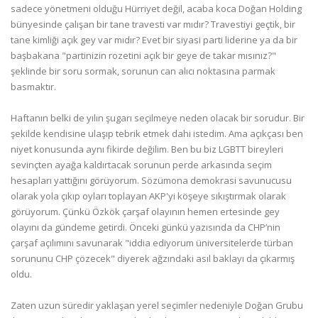
sadece yönetmeni olduğu Hürriyet değil, acaba koca Doğan Holding
bünyesinde çalışan bir tane travesti var mıdır? Travestiyi geçtik, bir
tane kimliği açık gey var mıdır? Evet bir siyasi parti liderine ya da bir
başbakana "partinizin rozetini açık bir geye de takar mısınız?"
şeklinde bir soru sormak, sorunun can alıcı noktasına parmak
basmaktır.
Haftanın belki de yılın şugarı seçilmeye neden olacak bir sorudur. Bir
şekilde kendisine ulaşıp tebrik etmek dahi istedim. Ama açıkçası ben
niyet konusunda aynı fikirde değilim. Ben bu biz LGBTT bireyleri
sevinçten ayağa kaldırtacak sorunun perde arkasında seçim
hesapları yattığını görüyorum. Sözümona demokrasi savunucusu
olarak yola çıkıp oyları toplayan AKP'yi köşeye sıkıştırmak olarak
görüyorum. Çünkü Özkök çarşaf olayının hemen ertesinde gey
olayını da gündeme getirdi. Önceki günkü yazısında da CHP’nin
çarşaf açılımını savunarak "iddia ediyorum üniversitelerde türban
sorununu CHP çözecek" diyerek ağzındaki asıl baklayı da çıkarmış
oldu.
Zaten uzun süredir yaklaşan yerel seçimler nedeniyle Doğan Grubu