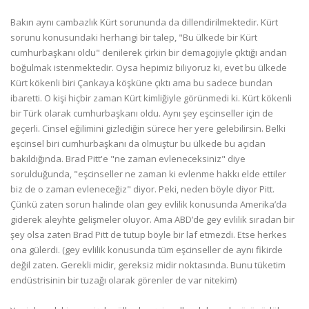
Bakın aynı cambazlık Kürt sorununda da dillendirilmektedir. Kürt
sorunu konusundaki herhangi bir talep, "Bu ülkede bir Kürt
cumhurbaşkanı oldu" denilerek çirkin bir demagojiyle çıktığı andan
boğulmak istenmektedir. Oysa hepimiz biliyoruz ki, evet bu ülkede
Kürt kökenli biri Çankaya köşküne çıktı ama bu sadece bundan
ibaretti. O kişi hiçbir zaman Kürt kimliğiyle görünmedi ki. Kürt kökenli
bir Türk olarak cumhurbaşkanı oldu. Aynı şey eşcinseller için de
geçerli. Cinsel eğilimini gizlediğin sürece her yere gelebilirsin. Belki
eşcinsel biri cumhurbaşkanı da olmuştur bu ülkede bu açıdan
bakıldığında. Brad Pitt'e "ne zaman evleneceksiniz" diye
sorulduğunda, "eşcinseller ne zaman ki evlenme hakkı elde ettiler
biz de o zaman evleneceğiz" diyor. Peki, neden böyle diyor Pitt.
Çünkü zaten sorun halinde olan gey evlilik konusunda Amerika’da
giderek aleyhte gelişmeler oluyor. Ama ABD’de gey evlilik sıradan bir
şey olsa zaten Brad Pitt de tutup böyle bir laf etmezdi. Etse herkes
ona gülerdi. (gey evlilik konusunda tüm eşcinseller de aynı fikirde
değil zaten. Gerekli midir, gereksiz midir noktasında. Bunu tüketim
endüstrisinin bir tuzağı olarak görenler de var nitekim)