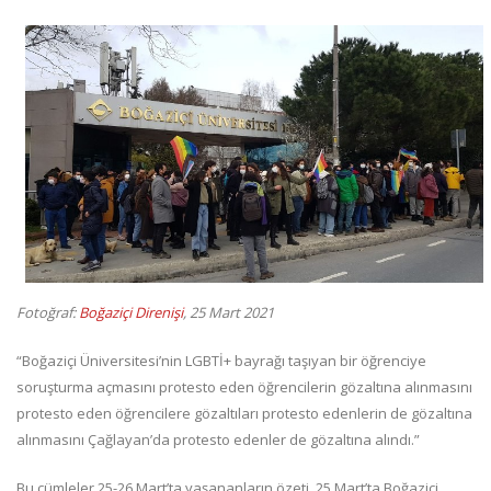
Fotoğraf:
Boğaziçi Direnişi
, 25 Mart 2021
“Boğaziçi Üniversitesi’nin LGBTİ+ bayrağı taşıyan bir öğrenciye
soruşturma açmasını protesto eden öğrencilerin gözaltına alınmasını
protesto eden öğrencilere gözaltıları protesto edenlerin de gözaltına
alınmasını Çağlayan’da protesto edenler de gözaltına alındı.”
Bu cümleler 25-26 Mart’ta yaşananların özeti. 25 Mart’ta Boğaziçi