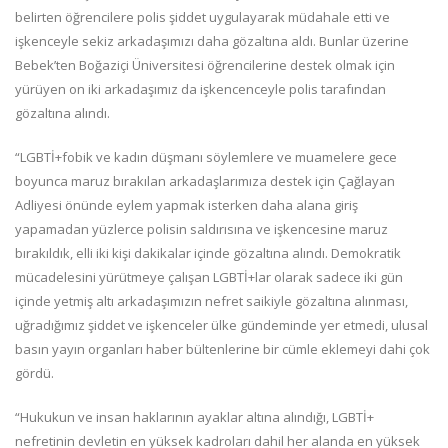
belirten öğrencilere polis şiddet uygulayarak müdahale etti ve
işkenceyle sekiz arkadaşımızı daha gözaltına aldı. Bunlar üzerine
Bebek’ten Boğaziçi Üniversitesi öğrencilerine destek olmak için
yürüyen on iki arkadaşımız da işkencenceyle polis tarafından
gözaltına alındı.
“LGBTİ+fobik ve kadın düşmanı söylemlere ve muamelere gece
boyunca maruz bırakılan arkadaşlarımıza destek için Çağlayan
Adliyesi önünde eylem yapmak isterken daha alana giriş
yapamadan yüzlerce polisin saldırısına ve işkencesine maruz
bırakıldık, elli iki kişi dakikalar içinde gözaltına alındı. Demokratik
mücadelesini yürütmeye çalışan LGBTİ+lar olarak sadece iki gün
içinde yetmiş altı arkadaşımızın nefret saikiyle gözaltına alınması,
uğradığımız şiddet ve işkenceler ülke gündeminde yer etmedi, ulusal
basın yayın organları haber bültenlerine bir cümle eklemeyi dahi çok
gördü.
“Hukukun ve insan haklarının ayaklar altına alındığı, LGBTİ+
nefretinin devletin en yüksek kadroları dahil her alanda en yüksek