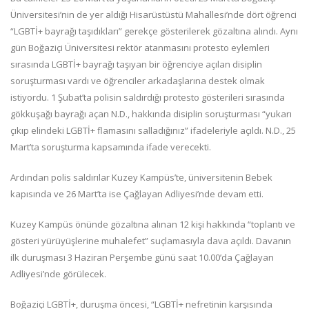
Üniversitesi’nin de yer aldığı Hisarüstüstü Mahallesi’nde dört öğrenci
“LGBTİ+ bayrağı taşıdıkları” gerekçe gösterilerek gözaltına alındı. Aynı
gün Boğaziçi Üniversitesi rektör atanmasını protesto eylemleri
sırasında LGBTİ+ bayrağı taşıyan bir öğrenciye açılan disiplin
soruşturması vardı ve öğrenciler arkadaşlarına destek olmak
istiyordu. 1 Şubat’ta polisin saldırdığı protesto gösterileri sırasında
gökkuşağı bayrağı açan N.D., hakkında disiplin soruşturması “yukarı
çıkıp elindeki LGBTİ+ flamasını salladığınız” ifadeleriyle açıldı. N.D., 25
Mart’ta soruşturma kapsamında ifade verecekti.
Ardından polis saldırılar Kuzey Kampüs’te, üniversitenin Bebek
kapısında ve 26 Mart’ta ise Çağlayan Adliyesi’nde devam etti.
Kuzey Kampüs önünde gözaltına alınan 12 kişi hakkında “toplantı ve
gösteri yürüyüşlerine muhalefet” suçlamasıyla dava açıldı. Davanın
ilk duruşması 3 Haziran Perşembe günü saat 10.00’da Çağlayan
Adliyesi’nde görülecek.
Boğaziçi LGBTİ+, duruşma öncesi, “LGBTİ+ nefretinin karşısında