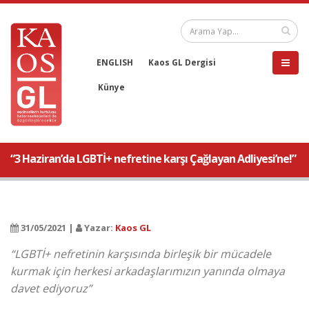
ENGLISH
Kaos GL Dergisi
Künye
“3 Haziran’da LGBTİ+ nefretine karşı Çağlayan Adliyesi’ne!”
31/05/2021 |
Yazar:
Kaos GL
“LGBTİ+ nefretinin karşısında birleşik bir mücadele
kurmak için herkesi arkadaşlarımızın yanında olmaya
davet ediyoruz”