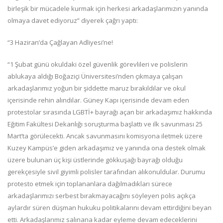
birleşik bir mücadele kurmak için herkesi arkadaşlarımızın yanında
olmaya davet ediyoruz” diyerek çağrı yaptı:
“3 Haziran’da Çağlayan Adliyesi’ne!
“1 Şubat günü okuldaki özel güvenlik görevlileri ve polislerin
ablukaya aldığı Boğaziçi Üniversitesi’nden çıkmaya çalışan
arkadaşlarımız yoğun bir şiddette maruz bırakıldılar ve okul
içerisinde rehin alındılar. Güney Kapı içerisinde devam eden
protestolar sırasında LGBTİ+ bayrağı açan bir arkadaşımız hakkında
Eğitim Fakültesi Dekanlığı soruşturma başlattı ve ilk savunması 25
Mart’ta görülecekti. Ancak savunmasını komisyona iletmek üzere
Kuzey Kampüs’e giden arkadaşımız ve yanında ona destek olmak
üzere bulunan üç kişi üstlerinde gökkuşağı bayrağı olduğu
gerekçesiyle sivil giyimli polisler tarafından alıkonuldular. Durumu
protesto etmek için toplananlara dağılmadıkları sürece
arkadaşlarımızı serbest bırakmayacağını söyleyen polis açıkça
aylardır süren düşman hukuku politikalarını devam ettirdiğini beyan
etti. Arkadaşlarımız salınana kadar eyleme devam edeceklerini