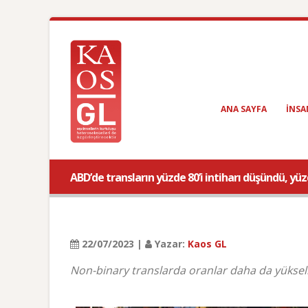
ANA SAYFA
INSA
ABD’de transların yüzde 80’i intiharı düşündü, yüz
22/07/2023 |
Yazar:
Kaos GL
Non-binary translarda oranlar daha da yüksel