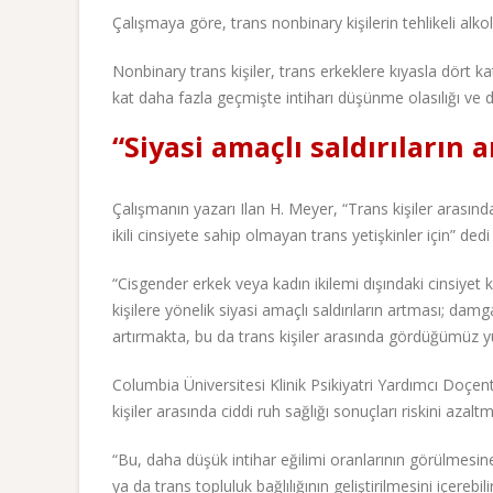
Çalışmaya göre, trans nonbinary kişilerin tehlikeli alko
Nonbinary trans kişiler, trans erkeklere kıyasla dört kat
kat daha fazla geçmişte intiharı düşünme olasılığı ve dö
“Siyasi amaçlı saldırıların a
Çalışmanın yazarı Ilan H. Meyer, “Trans kişiler arasında
ikili cinsiyete sahip olmayan trans yetişkinler için” dedi
“Cisgender erkek veya kadın ikilemi dışındaki cinsiye
kişilere yönelik siyasi amaçlı saldırıların artması; da
artırmakta, bu da trans kişiler arasında gördüğümüz yü
Columbia Üniversitesi Klinik Psikiyatri Yardımcı Doçen
kişiler arasında ciddi ruh sağlığı sonuçları riskini azal
“Bu, daha düşük intihar eğilimi oranlarının görülmesine 
ya da trans topluluk bağlılığının geliştirilmesini içerebilir