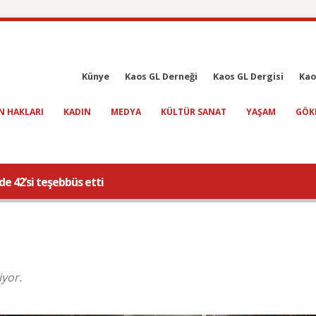
Künye
Kaos GL Derneği
Kaos GL Dergisi
Kao
N HAKLARI
KADIN
MEDYA
KÜLTÜR SANAT
YAŞAM
GÖK
de 42’si teşebbüs etti
iyor.