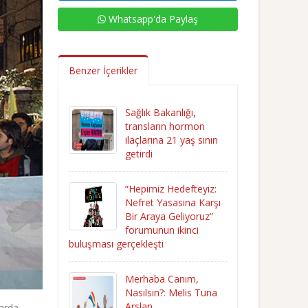
Whatsapp'da Paylaş
Benzer İçerikler
Sağlık Bakanlığı,
transların hormon
ilaçlarına 21 yaş sınırı
getirdi
“Hepimiz Hedefteyiz:
Nefret Yasasına Karşı
Bir Araya Geliyoruz”
forumunun ikinci
buluşması gerçekleşti
Merhaba Canım,
Nasılsın?: Melis Tuna
Arslan
larda