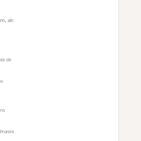
tı, altı
kle de
ns
ans
ılmasını