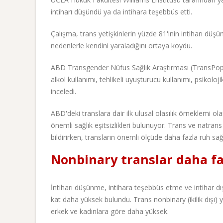
intiharı düşündü ya da intihara teşebbüs etti.
Çalışma, trans yetişkinlerin yüzde 81'inin intiharı düşü
nedenlerle kendini yaraladığını ortaya koydu.
ABD Transgender Nüfus Sağlık Araştırması (TransPop) ve
alkol kullanımı, tehlikeli uyuşturucu kullanımı, psikoloji
inceledi.
ABD'deki translara dair ilk ulusal olasılık örneklemi o
önemli sağlık eşitsizlikleri bulunuyor. Trans ve natrans
bildirirken, transların önemli ölçüde daha fazla ruh sağl
Nonbinary translar daha faz
İntiharı düşünme, intihara teşebbüs etme ve intihar dışı
kat daha yüksek bulundu. Trans nonbinary (ikilik dışı) y
erkek ve kadınlara göre daha yüksek.