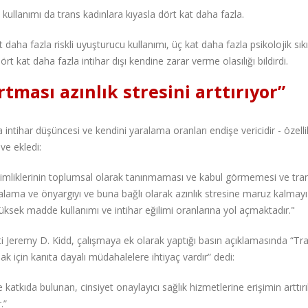
l kullanımı da trans kadınlara kıyasla dört kat daha fazla.
 daha fazla riskli uyuşturucu kullanımı, üç kat daha fazla psikolojik sıkın
rt kat daha fazla intihar dışı kendine zarar verme olasılığı bildirdi.
rtması azınlık stresini arttırıyor”
 intihar düşüncesi ve kendini yaralama oranları endişe vericidir - özelli
 ve ekledi:
t kimliklerinin toplumsal olarak tanınmaması ve kabul görmemesi ve tra
mgalama ve önyargıyı ve buna bağlı olarak azınlık stresine maruz kalmayı
ksek madde kullanımı ve intihar eğilimi oranlarına yol açmaktadır."
ti Jeremy D. Kidd, çalışmaya ek olarak yaptığı basın açıklamasında “Tr
tmak için kanıta dayalı müdahalelere ihtiyaç vardır” dedi:
katkıda bulunan, cinsiyet onaylayıcı sağlık hizmetlerine erişimin arttır
.”