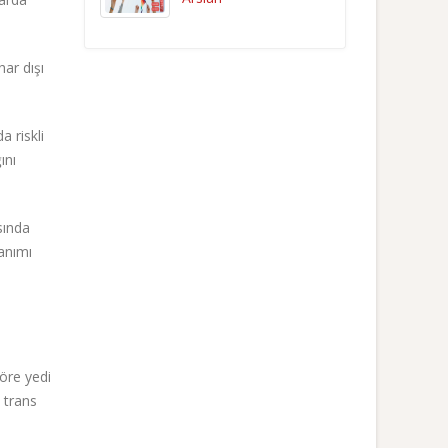
har dışı
 riskli
ını
sında
lanımı
göre yedi
e trans