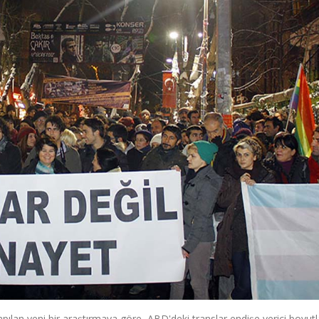
pılan yeni bir araştırmaya göre, ABD'deki translar endişe verici boyut