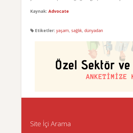
Kaynak:
Advocate
Etiketler:
yaşam
,
sağlık
,
dünyadan
Site İçi Arama