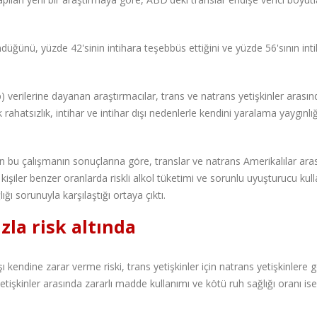
ndüğünü, yüzde 42'sinin intihara teşebbüs ettiğini ve yüzde 56'sının inti
rilerine dayanan araştırmacılar, trans ve natrans yetişkinler arasında
k rahatsızlık, intihar ve intihar dışı nedenlerle kendini yaralama yaygınlığ
lan bu çalışmanın sonuçlarına göre, translar ve natrans Amerikalılar ara
 kişiler benzer oranlarda riskli alkol tüketimi ve sorunlu uyuşturucu kul
ığı sorunuyla karşılaştığı ortaya çıktı.
la risk altında
 kendine zarar verme riski, trans yetişkinler için natrans yetişkinlere 
etişkinler arasında zararlı madde kullanımı ve kötü ruh sağlığı oranı is