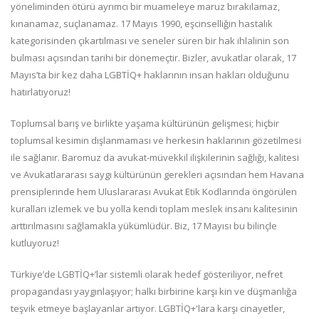
yöneliminden ötürü ayrımcı bir muameleye maruz bırakılamaz,
kınanamaz, suçlanamaz. 17 Mayıs 1990, eşcinselliğin hastalık
kategorisinden çıkartılması ve seneler süren bir hak ihlalinin son
bulması açısından tarihi bir dönemeçtir. Bizler, avukatlar olarak, 17
Mayıs’ta bir kez daha LGBTİQ+ haklarının insan hakları olduğunu
hatırlatıyoruz!
Toplumsal barış ve birlikte yaşama kültürünün gelişmesi; hiçbir
toplumsal kesimin dışlanmaması ve herkesin haklarının gözetilmesi
ile sağlanır. Baromuz da avukat-müvekkil ilişkilerinin sağlığı, kalitesi
ve Avukatlararası saygı kültürünün gerekleri açısından hem Havana
prensiplerinde hem Uluslararası Avukat Etik Kodlarında öngörülen
kuralları izlemek ve bu yolla kendi toplam meslek insanı kalitesinin
arttırılmasını sağlamakla yükümlüdür. Biz, 17 Mayısı bu bilinçle
kutluyoruz!
Türkiye’de LGBTİQ+’lar sistemli olarak hedef gösteriliyor, nefret
propagandası yaygınlaşıyor; halkı birbirine karşı kin ve düşmanlığa
teşvik etmeye başlayanlar artıyor. LGBTİQ+'lara karşı cinayetler,