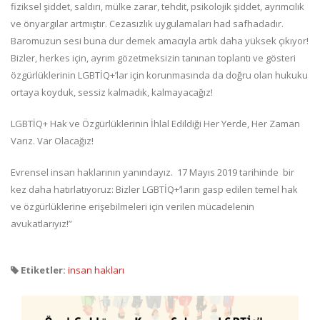
fiziksel şiddet, saldırı, mülke zarar, tehdit, psikolojik şiddet, ayrımcılık
ve önyargılar artmıştır. Cezasızlık uygulamaları had safhadadır.
Baromuzun sesi buna dur demek amacıyla artık daha yüksek çıkıyor!
Bizler, herkes için, ayrım gözetmeksizin tanınan toplantı ve gösteri
özgürlüklerinin LGBTİQ+’lar için korunmasında da doğru olan hukuku
ortaya koyduk, sessiz kalmadık, kalmayacağız!
LGBTİQ+ Hak ve Özgürlüklerinin İhlal Edildiği Her Yerde, Her Zaman
Varız. Var Olacağız!
Evrensel insan haklarının yanındayız. 17 Mayıs 2019 tarihinde bir
kez daha hatırlatıyoruz: Bizler LGBTİQ+’ların gasp edilen temel hak
ve özgürlüklerine erişebilmeleri için verilen mücadelenin
avukatlarıyız!”
Etiketler:
insan hakları