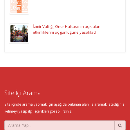
İzmir Valiliği, Onur Haftası’nın açık alan
etkinliklerini üç günlüğüne yasakladı
Site İçi Arama
Site içinde arama yapmak için aşağıda bulunan alan ile aramak istediğiniz
kelimeyi yazıp ilgili içerikleri görebilirsiniz.