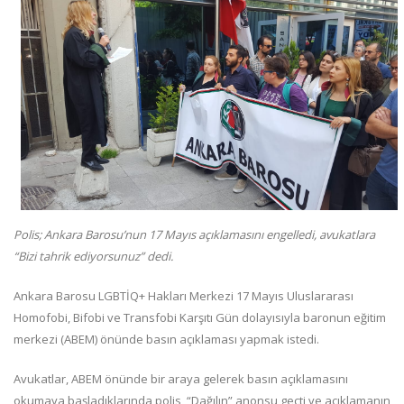
Polis; Ankara Barosu’nun 17 Mayıs açıklamasını engelledi, avukatlara
“Bizi tahrik ediyorsunuz” dedi.
Ankara Barosu LGBTİQ+ Hakları Merkezi 17 Mayıs Uluslararası
Homofobi, Bifobi ve Transfobi Karşıtı Gün dolayısıyla baronun eğitim
merkezi (ABEM) önünde basın açıklaması yapmak istedi.
Avukatlar, ABEM önünde bir araya gelerek basın açıklamasını
okumaya başladıklarında polis, “Dağılın” anonsu geçti ve açıklamanın