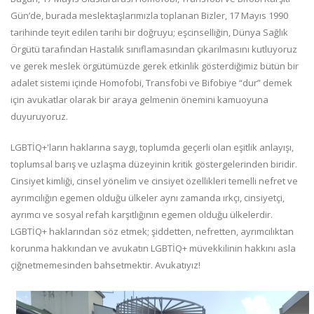
Gün’de, burada meslektaşlarımızla toplanan Bizler, 17 Mayıs 1990
tarihinde teyit edilen tarihi bir doğruyu; eşcinselliğin, Dünya Sağlık
Örgütü tarafından Hastalık sınıflamasından çıkarılmasını kutluyoruz
ve gerek meslek örgütümüzde gerek etkinlik gösterdiğimiz bütün bir
adalet sistemi içinde Homofobi, Transfobi ve Bifobiye “dur” demek
için avukatlar olarak bir araya gelmenin önemini kamuoyuna
duyuruyoruz.
LGBTİQ+'ların haklarına saygı, toplumda geçerli olan eşitlik anlayışı,
toplumsal barış ve uzlaşma düzeyinin kritik göstergelerinden biridir.
Cinsiyet kimliği, cinsel yönelim ve cinsiyet özellikleri temelli nefret ve
ayrımcılığın egemen olduğu ülkeler aynı zamanda ırkçı, cinsiyetçi,
ayrımcı ve sosyal refah karşıtlığının egemen olduğu ülkelerdir.
LGBTİQ+ haklarından söz etmek; şiddetten, nefretten, ayrımcılıktan
korunma hakkından ve avukatın LGBTİQ+ müvekkilinin hakkını asla
çiğnetmemesinden bahsetmektir. Avukatıyız!