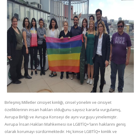
Birleşmiş Milletler cinsiyet kimliği, cinsel yönelim ve cinsiyet
özelliklerinin insan hakları olduğunu sayısız kararla vurgulamış,
Avrupa Birliği ve Avrupa Konseyi de aynı vurguyu yinelemiştir.
Avrupa İnsan Hakları Mahkemesi ise LGBTİQ+'ların haklarını geniş
olarak korumayı sürdürmektedir. Hiç kimse LGBTİQ+ kimlik ve