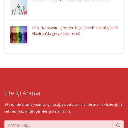
ERA, “Kapsayıcı İş Yerleri İnşa Etmek” etkinliğini 26
Haziran’da gerçekleştirecek
Site İçi Arama
Site içinde arama yapmak için aşağıda bulunan alan ile aramak istediğiniz
kelimeyi yazıp ilgili içerikleri görebilirsiniz.