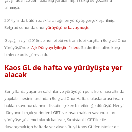
çatışmada 120’den fazla kişi yaralanmış, 188 kişi de gözaltına
alınmıştı.
2014 yılında bütün baskılara rağmen yürüyüş gerçekleştirilmiş,
Belgrad sonunda onur
yürüyüşüne kavuşmuştu
.
Geçtiğimiz yıl (2016) ise homofobi ve transfobi karşıtları Belgrad Onur
Yürüyüşü’nde
“Aşk Dünyayı İyileştirir” dedi
. Saldırı ihtimaline karşı
binlerce polis görev aldı.
Kaos GL de hafta ve yürüyüşte yer
alacak
Son yıllarda yaşanan saldırılar ve yürüyüşün polis koruması altında
yapılabilmesinin ardından Belgrad Onur Haftası uluslararası insan
hakları savunucularının dikkatini çeken bir etkinliğe dönüştü. Her yıl
dünyanın birçok yerinden LGBTİ ve insan hakları savunucuları
yürüyüşe gözlemci olarak katılıyor, Sırbistanlı LGBTİ’ler ile
dayanışmak için haftada yer alıyor. Bu yıl Kaos GL’den isimler de