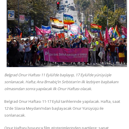
Belgrad Onur Haftası 11 Eylül’de başlayıp, 17 Eylül’de yürüyüşle
sonlanacak. Hafta; Ana Brnabiç’in Sırbistan’ın ilk lezbiyen başbakanı
olmasından sonra yapılacak ilk Onur Haftası olacak.
Belgrad Onur Haftası 11-17 Eylül tarihlerinde yapılacak. Hafta, saat
12’de Slavia Meydanı’ndan başlayacak Onur Yürüyüşü ile
sonlanacak.
Onur Haftası boyunca film gösterimlerinden partilere; sanat