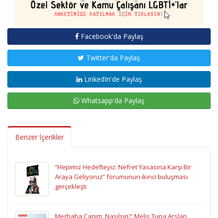
Facebook'da Paylaş
Twitter'da Paylaş
LinkedIn'de Paylaş
Whatsapp'da Paylaş
Benzer İçerikler
“Hepimiz Hedefteyiz: Nefret Yasasına Karşı Bir
Araya Geliyoruz” forumunun ikinci buluşması
gerçekleşti
Merhaba Canım, Nasılsın?: Melis Tuna Arslan