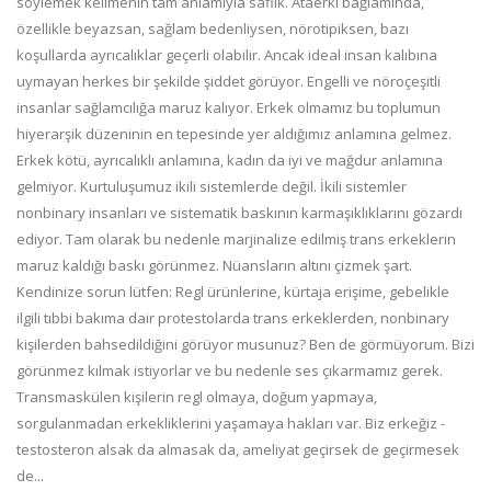
söylemek kelimenin tam anlamıyla saflık. Ataerki bağlamında,
özellikle beyazsan, sağlam bedenliysen, nörotipiksen, bazı
koşullarda ayrıcalıklar geçerli olabilir. Ancak ideal insan kalıbına
uymayan herkes bir şekilde şiddet görüyor. Engelli ve nöroçeşitli
insanlar sağlamcılığa maruz kalıyor. Erkek olmamız bu toplumun
hiyerarşik düzeninin en tepesinde yer aldığımız anlamına gelmez.
Erkek kötü, ayrıcalıklı anlamına, kadın da iyi ve mağdur anlamına
gelmiyor. Kurtuluşumuz ikili sistemlerde değil. İkili sistemler
nonbinary insanları ve sistematik baskının karmaşıklıklarını gözardı
ediyor. Tam olarak bu nedenle marjinalize edilmiş trans erkeklerin
maruz kaldığı baskı görünmez. Nüansların altını çizmek şart.
Kendinize sorun lütfen: Regl ürünlerine, kürtaja erişime, gebelikle
ilgili tıbbi bakıma dair protestolarda trans erkeklerden, nonbinary
kişilerden bahsedildiğini görüyor musunuz? Ben de görmüyorum. Bizi
görünmez kılmak istiyorlar ve bu nedenle ses çıkarmamız gerek.
Transmaskülen kişilerin regl olmaya, doğum yapmaya,
sorgulanmadan erkekliklerini yaşamaya hakları var. Biz erkeğiz -
testosteron alsak da almasak da, ameliyat geçirsek de geçirmesek
de...