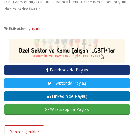
Ruhu ateştenmiş. Bunları okuyunca hemen içime işledi: “Ben buyum,”
dedim. “Adım İlyas.”
Etiketler:
yaşam
Facebook'da Paylaş
Twitter'da Paylaş
LinkedIn'de Paylaş
Whatsapp'da Paylaş
Benzer İçerikler