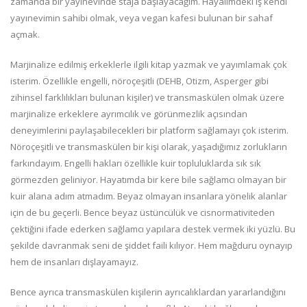
zamanda bir yayınevinde staja başlayacağım. Hayalimdeki iş kendi
yayınevimin sahibi olmak, veya vegan kafesi bulunan bir sahaf
açmak.
Marjinalize edilmiş erkeklerle ilgili kitap yazmak ve yayımlamak çok
isterim. Özellikle engelli, nöroçeşitli (DEHB, Otizm, Asperger gibi
zihinsel farklılıkları bulunan kişiler) ve transmaskülen olmak üzere
marjinalize erkeklere ayrımcılık ve görünmezlik açısından
deneyimlerini paylaşabilecekleri bir platform sağlamayı çok isterim.
Nöroçeşitli ve transmaskülen bir kişi olarak, yaşadığımız zorlukların
farkındayım. Engelli hakları özellikle kuir topluluklarda sık sık
görmezden geliniyor. Hayatımda bir kere bile sağlamcı olmayan bir
kuir alana adım atmadım. Beyaz olmayan insanlara yönelik alanlar
için de bu geçerli. Bence beyaz üstüncülük ve cisnormativiteden
çektiğini ifade ederken sağlamcı yapılara destek vermek iki yüzlü. Bu
şekilde davranmak seni de şiddet faili kılıyor. Hem mağduru oynayıp
hem de insanları dışlayamayız.
Bence ayrıca transmaskülen kişilerin ayrıcalıklardan yararlandığını