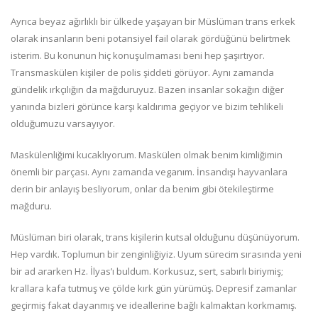
Ayrıca beyaz ağırlıklı bir ülkede yaşayan bir Müslüman trans erkek
olarak insanların beni potansiyel fail olarak gördüğünü belirtmek
isterim. Bu konunun hiç konuşulmaması beni hep şaşırtıyor.
Transmaskülen kişiler de polis şiddeti görüyor. Aynı zamanda
gündelik ırkçılığın da mağduruyuz. Bazen insanlar sokağın diğer
yanında bizleri görünce karşı kaldırıma geçiyor ve bizim tehlikeli
olduğumuzu varsayıyor.
Maskülenliğimi kucaklıyorum. Maskülen olmak benim kimliğimin
önemli bir parçası. Aynı zamanda veganım. İnsandışı hayvanlara
derin bir anlayış besliyorum, onlar da benim gibi ötekileştirme
mağduru.
Müslüman biri olarak, trans kişilerin kutsal olduğunu düşünüyorum.
Hep vardık. Toplumun bir zenginliğiyiz. Uyum sürecim sırasında yeni
bir ad ararken Hz. İlyas’ı buldum. Korkusuz, sert, sabırlı biriymiş;
krallara kafa tutmuş ve çölde kırk gün yürümüş. Depresif zamanlar
geçirmiş fakat dayanmış ve ideallerine bağlı kalmaktan korkmamış.