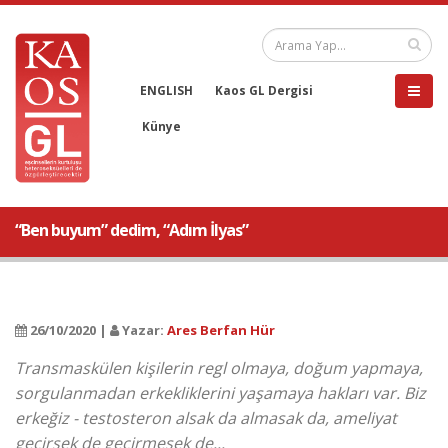
ENGLISH
Kaos GL Dergisi
Künye
“Ben buyum” dedim, “Adım İlyas”
26/10/2020 |
Yazar:
Ares Berfan Hür
Transmaskülen kişilerin regl olmaya, doğum yapmaya,
sorgulanmadan erkekliklerini yaşamaya hakları var. Biz
erkeğiz - testosteron alsak da almasak da, ameliyat
geçirsek de geçirmesek de...