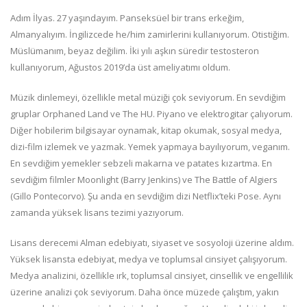
Adım İlyas. 27 yaşındayım. Panseksüel bir trans erkeğim,
Almanyalıyım. İngilizcede he/him zamirlerini kullanıyorum. Otistiğim.
Müslümanım, beyaz değilim. İki yılı aşkın süredir testosteron
kullanıyorum, Ağustos 2019’da üst ameliyatımı oldum.
Müzik dinlemeyi, özellikle metal müziği çok seviyorum. En sevdiğim
gruplar Orphaned Land ve The HU. Piyano ve elektrogitar çalıyorum.
Diğer hobilerim bilgisayar oynamak, kitap okumak, sosyal medya,
dizi-film izlemek ve yazmak. Yemek yapmaya bayılıyorum, veganım.
En sevdiğim yemekler sebzeli makarna ve patates kızartma. En
sevdiğim filmler Moonlight (Barry Jenkins) ve The Battle of Algiers
(Gillo Pontecorvo). Şu anda en sevdiğim dizi Netflix’teki Pose. Aynı
zamanda yüksek lisans tezimi yazıyorum.
Lisans derecemi Alman edebiyatı, siyaset ve sosyoloji üzerine aldım.
Yüksek lisansta edebiyat, medya ve toplumsal cinsiyet çalışıyorum.
Medya analizini, özellikle ırk, toplumsal cinsiyet, cinsellik ve engellilik
üzerine analizi çok seviyorum. Daha önce müzede çalıştım, yakın