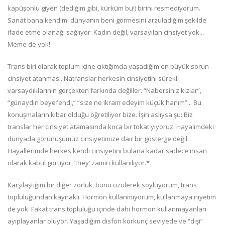
kapüşonlu giyen (dediğim gibi, kürküm bu!) birini resmediyorum.
Sanat bana kendimi dünyanın beni görmesini arzuladığım şekilde
ifade etme olanağı sağlıyor: Kadın değil, varsayılan cinsiyet yok...
Meme de yok!
Trans biri olarak toplum içine çıktığımda yaşadığım en büyük sorun
cinsiyet atanması. Natranslar herkesin cinsiyetini sürekli
varsaydıklarının gerçekten farkında değiller. “Nabersiniz kızlar”,
“günaydın beyefendi,” “size ne ikram edeyim küçük hanım”... Bu
konuşmaların kibar olduğu öğretiliyor bize. İşin aslıysa şu: Biz
translar her cinsiyet atamasında koca bir tokat yiyoruz. Hayalimdeki
dünyada görünüşümüz cinsiyetimize dair bir gösterge değil.
Hayallerimde herkes kendi cinsiyetini bulana kadar sadece insan
olarak kabul görüyor, ‘they’ zamiri kullanılıyor.*
Karşılaştığım bir diğer zorluk, bunu üzülerek söylüyorum, trans
topluluğundan kaynaklı. Hormon kullanmıyorum, kullanmaya niyetim
de yok. Fakat trans topluluğu içinde dahi hormon kullanmayanları
ayıplayanlar oluyor. Yaşadığım disfori korkunç seviyede ve “dişi”