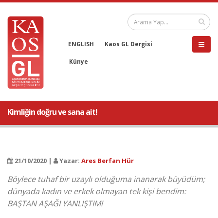
ENGLISH
Kaos GL Dergisi
Künye
Kimliğin doğru ve sana ait!
21/10/2020 |
Yazar:
Ares Berfan Hür
Böylece tuhaf bir uzaylı olduğuma inanarak büyüdüm;
dünyada kadın ve erkek olmayan tek kişi bendim:
BAŞTAN AŞAĞI YANLIŞTIM!