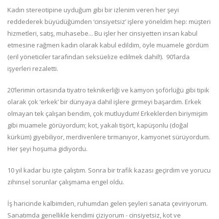
Kadın stereotipine uyduğum gibi bir izlenim veren her şeyi
reddederek büyüdüğümden ‘cinsiyetsiz’ işlere yöneldim hep: müşteri
hizmetleri, satış, muhasebe... Bu işler her cinsiyetten insan kabul
etmesine rağmen kadın olarak kabul edildim, öyle muamele gördüm
(eril yöneticiler tarafından seksüelize edilmek dahil!). 90’larda
işyerleri rezaletti.
20’lerimin ortasında tiyatro teknikerliği ve kamyon şoförlüğü gibi tipik
olarak çok ‘erkek’ bir dünyaya dahil işlere girmeyi başardım. Erkek
olmayan tek çalışan bendim, çok mutluydum! Erkeklerden biriymişim
gibi muamele görüyordum; kot, yakalı tişört, kapüşonlu (doğal
kürküm) giyebiliyor, merdivenlere tırmanıyor, kamyonet sürüyordum.
Her şeyi hoşuma gidiyordu.
10 yıl kadar bu işte çalıştım. Sonra bir trafik kazası geçirdim ve yorucu
zihinsel sorunlar çalışmama engel oldu.
İş haricinde kalbimden, ruhumdan gelen şeyleri sanata çeviriyorum.
Sanatımda genellikle kendimi çiziyorum - cinsiyetsiz, kot ve