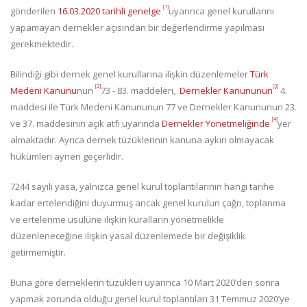
[1]
gönderilen
16.03.2020 tarihli genelge
uyarınca genel kurullarını
yapamayan dernekler açısından bir değerlendirme yapılması
gerekmektedir.
Bilindiği gibi dernek genel kurullarına ilişkin düzenlemeler
Türk
[2]
[3]
Medeni Kanunu
nun
73 - 83. maddeleri,
Dernekler Kanununun
4.
maddesi ile Türk Medeni Kanununun 77 ve Dernekler Kanununun 23.
[4]
ve 37. maddesinin açık atfı uyarında
Dernekler Yönetmeliğinde
yer
almaktadır. Ayrıca dernek tüzüklerinin kanuna aykırı olmayacak
hükümleri aynen geçerlidir.
7244 sayılı yasa, yalnızca genel kurul toplantılarının hangi tarihe
kadar ertelendiğini duyurmuş ancak genel kurulun çağrı, toplanma
ve ertelenme usulüne ilişkin kuralların yönetmelikle
düzenleneceğine ilişkin yasal düzenlemede bir değişiklik
getirmemiştir.
Buna göre derneklerin tüzükleri uyarınca 10 Mart 2020’den sonra
yapmak zorunda olduğu genel kurul toplantıları 31 Temmuz 2020’ye