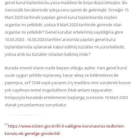
genel kurul toplantısı bu yasa maddesi ile boşa düşürülmüştür. Bu
özensizlik beraberinde çokça soru işareti de getirmiştir. Örneğin 15
Mart 2020 tarihinde yapılan genel kurul toplantısında seçilen
organlar mı yetkilidir, yoksa 9 Mart 2020 tarihinde görevde olan
organlar mı yetkilidir? Genel kurullar ertelenmiş sayıldığına göre
10.03.2020 - 16.03.2020 tarihleri arasında yapılan genel kurul
toplantılarında oylanarak kabul edilmiş tüzükler mi yürürlüktedir,
yoksa artık bu tüzükler ortadan kalkmış mıdır?
Burada önemli olanın irade beyanı olduğu açıktır. Yani genel kurul
usule uygun şekilde toplanmış, karar almış ve bildirimlerini de
yapmışsa, sırf 7244 sayılı yasanın 2/ç maddesi öne sürülerek bunun
yok sayılması temel özgürlüklerin ihlali anlamı taşıyacaktır.
Dolayısıyla buradaki ertelemenin başlangıç süresinin 16 Mart 2020
olarak yorumlanması zorunludur.
[1]
https://www.icisleri.gov.tr/81-il-valiligine-koronavirus-tedbirleri-
konulu-ek-genelge-gonderildi