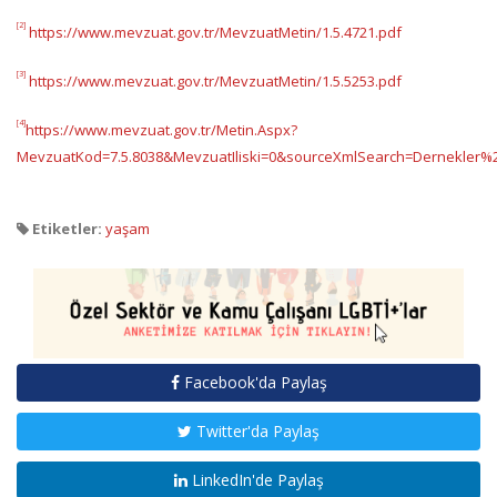
[2]
https://www.mevzuat.gov.tr/MevzuatMetin/1.5.4721.pdf
[3]
https://www.mevzuat.gov.tr/MevzuatMetin/1.5.5253.pdf
[4]
https://www.mevzuat.gov.tr/Metin.Aspx?
MevzuatKod=7.5.8038&MevzuatIliski=0&sourceXmlSearch=Dernekler
Etiketler:
yaşam
Facebook'da Paylaş
Twitter'da Paylaş
LinkedIn'de Paylaş