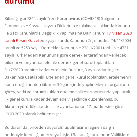
durumu
Bilindiği gibi 7244 sayılı “Yeni Koronavirüs (COVID 19) Salgınının
Ekonomik ve Sosyal Hayata Etkilerinin Azaltılması Hakkında Kanunu
ile Bazı Kanunlarda Değişiklik Yapılmasına Dair Kanun”
17 Nisan 2020
tarihli Resmi Gazete
de yayımlandı. Kanunun 2/ç maddesi “4/11/2004
tarihli ve 5253 sayılı Dernekler Kanunu ve 22/11/2001 tarihli ve 4721
sayılı Türk Medeni Kanununa göre dernekler tarafından verilecek
bildirim ve beyannameler ile dernek genel kurul toplantıları
31/7/2020 tarihine kadar ertelenir. Bu süre, 3 aya kadar İçişleri
Bakanınca uzatılabilir. Ertelenen genel kurul toplantıları, ertelemenin
sona erdiği tarihten itibaren 30 gün içinde yapılır. Mevcut organların
görev, yetki ve sorumlulukları erteleme süresi sonrasında yapılacak
ilk genel kurula kadar devam eder.” şeklinde düzenlenmiş, bu
fıkranın yürürlük maddesi ise aynı kanunun 17. maddesine göre
10.03.2020 olarak belirlenmiştir.
Bu durumda, önceden duyurulmuş olmasına rağmen salgın
nedeniyle kendiliğinden veya İçişleri Bakanlığı tarafından Valiliklere