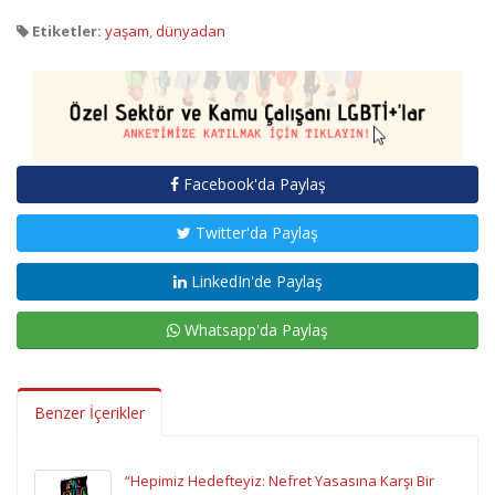
Etiketler:
yaşam
,
dünyadan
Facebook'da Paylaş
Twitter'da Paylaş
LinkedIn'de Paylaş
Whatsapp'da Paylaş
Benzer İçerikler
“Hepimiz Hedefteyiz: Nefret Yasasına Karşı Bir