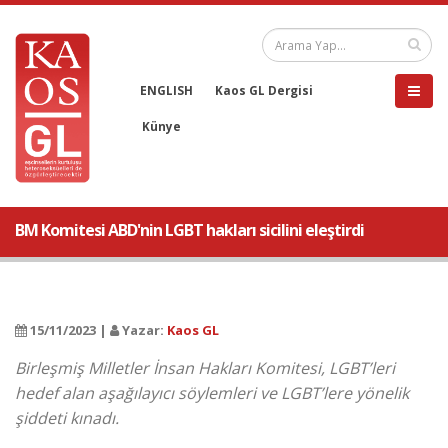
ENGLISH
Kaos GL Dergisi
Künye
BM Komitesi ABD'nin LGBT hakları sicilini eleştirdi
15/11/2023 |
Yazar:
Kaos GL
Birleşmiş Milletler İnsan Hakları Komitesi, LGBT’leri
hedef alan aşağılayıcı söylemleri ve LGBT’lere yönelik
şiddeti kınadı.