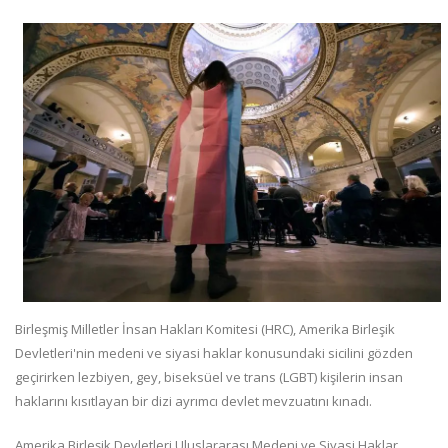
Birleşmiş Milletler İnsan Hakları Komitesi (HRC), Amerika Birleşik
Devletleri'nin medeni ve siyasi haklar konusundaki sicilini gözden
geçirirken lezbiyen, gey, biseksüel ve trans (LGBT) kişilerin insan
haklarını kısıtlayan bir dizi ayrımcı devlet mevzuatını kınadı.
Amerika Birleşik Devletleri Uluslararası Medeni ve Siyasi Haklar