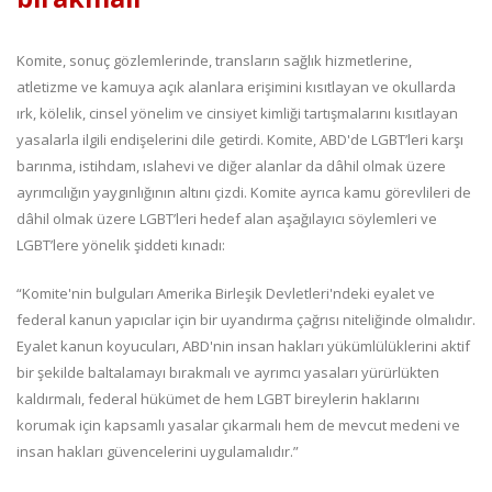
Komite, sonuç gözlemlerinde, transların sağlık hizmetlerine,
atletizme ve kamuya açık alanlara erişimini kısıtlayan ve okullarda
ırk, kölelik, cinsel yönelim ve cinsiyet kimliği tartışmalarını kısıtlayan
yasalarla ilgili endişelerini dile getirdi. Komite, ABD'de LGBT’leri karşı
barınma, istihdam, ıslahevi ve diğer alanlar da dâhil olmak üzere
ayrımcılığın yaygınlığının altını çizdi. Komite ayrıca kamu görevlileri de
dâhil olmak üzere LGBT’leri hedef alan aşağılayıcı söylemleri ve
LGBT’lere yönelik şiddeti kınadı:
“Komite'nin bulguları Amerika Birleşik Devletleri'ndeki eyalet ve
federal kanun yapıcılar için bir uyandırma çağrısı niteliğinde olmalıdır.
Eyalet kanun koyucuları, ABD'nin insan hakları yükümlülüklerini aktif
bir şekilde baltalamayı bırakmalı ve ayrımcı yasaları yürürlükten
kaldırmalı, federal hükümet de hem LGBT bireylerin haklarını
korumak için kapsamlı yasalar çıkarmalı hem de mevcut medeni ve
insan hakları güvencelerini uygulamalıdır.”