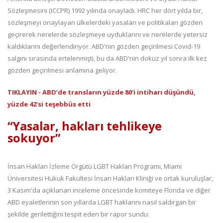
Sözleşmesini (ICCPR) 1992 yılında onayladı. HRC her dört yılda bir,
sözleşmeyi onaylayan ülkelerdeki yasaları ve politikaları gözden
geçirerek nerelerde sözleşmeye uyduklarını ve nerelerde yetersiz
kaldıklarını değerlendiriyor. ABD'nin gözden geçirilmesi Covid-19
salgını sırasında ertelenmişti, bu da ABD'nin dokuz yıl sonra ilk kez
gözden geçirilmesi anlamına geliyor.
TIKLAYIN - ABD’de transların yüzde 80’i intiharı düşündü,
yüzde 42’si teşebbüs etti
“Yasalar, hakları tehlikeye
sokuyor”
İnsan Hakları İzleme Örgütü LGBT Hakları Programı, Miami
Üniversitesi Hukuk Fakültesi İnsan Hakları Kliniği ve ortak kuruluşlar,
3 Kasım'da açıklanan inceleme öncesinde komiteye Florida ve diğer
ABD eyaletlerinin son yıllarda LGBT haklarını nasıl saldırgan bir
şekilde gerilettiğini tespit eden bir rapor sundu: