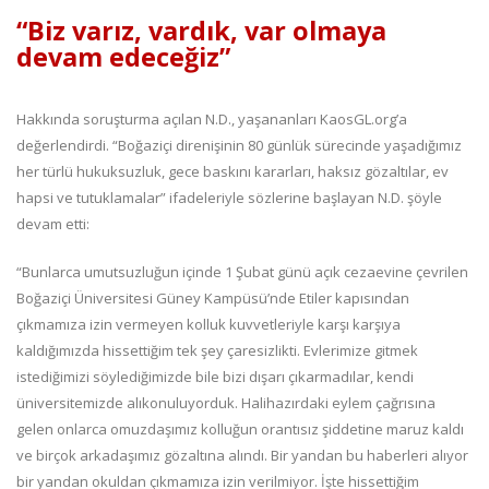
“Biz varız, vardık, var olmaya
devam edeceğiz”
Hakkında soruşturma açılan N.D., yaşananları KaosGL.org’a
değerlendirdi. “Boğaziçi direnişinin 80 günlük sürecinde yaşadığımız
her türlü hukuksuzluk, gece baskını kararları, haksız gözaltılar, ev
hapsi ve tutuklamalar” ifadeleriyle sözlerine başlayan N.D. şöyle
devam etti:
“Bunlarca umutsuzluğun içinde 1 Şubat günü açık cezaevine çevrilen
Boğaziçi Üniversitesi Güney Kampüsü’nde Etiler kapısından
çıkmamıza izin vermeyen kolluk kuvvetleriyle karşı karşıya
kaldığımızda hissettiğim tek şey çaresizlikti. Evlerimize gitmek
istediğimizi söylediğimizde bile bizi dışarı çıkarmadılar, kendi
üniversitemizde alıkonuluyorduk. Halihazırdaki eylem çağrısına
gelen onlarca omuzdaşımız kolluğun orantısız şiddetine maruz kaldı
ve birçok arkadaşımız gözaltına alındı. Bir yandan bu haberleri alıyor
bir yandan okuldan çıkmamıza izin verilmiyor. İşte hissettiğim