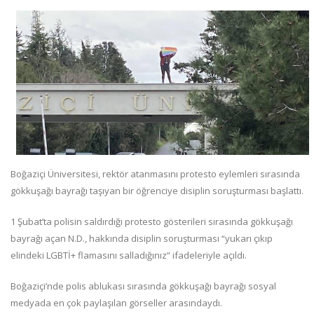
Boğaziçi Üniversitesi, rektör atanmasını protesto eylemleri sırasında
gökkuşağı bayrağı taşıyan bir öğrenciye disiplin soruşturması başlattı.
1 Şubat’ta polisin saldırdığı protesto gösterileri sırasında gökkuşağı
bayrağı açan N.D., hakkında disiplin soruşturması “yukarı çıkıp
elindeki LGBTİ+ flamasını salladığınız” ifadeleriyle açıldı.
Boğaziçi’nde polis ablukası sırasında gökkuşağı bayrağı sosyal
medyada en çok paylaşılan görseller arasındaydı.