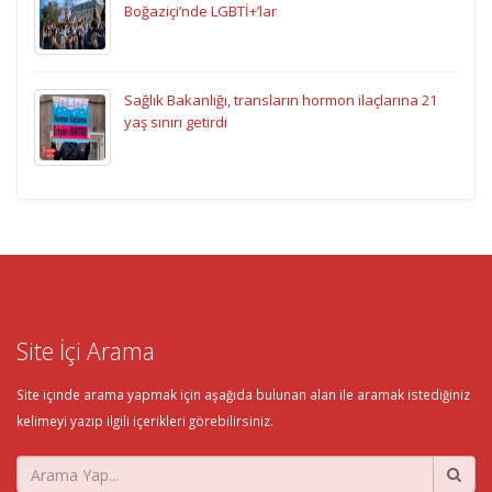
Boğaziçi’nde LGBTİ+’lar
Sağlık Bakanlığı, transların hormon ilaçlarına 21
yaş sınırı getirdi
Site İçi Arama
Site içinde arama yapmak için aşağıda bulunan alan ile aramak istediğiniz
kelimeyi yazıp ilgili içerikleri görebilirsiniz.