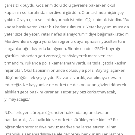
çaresizlik buydu. Gözlerim dolu dolu çevreme bakarken okul
kapısının sol tarafında merdiveni gördüm. O an aklımda hiçbir şey
yoktu. Oraya çıkıp sesimi duyurmak istedim. Çığlık atmak istedim. “Bu
kadar baskı yeter. Yeter bu kadar zulmünüz. Yeter kayyumunuza da
yeter size de yeter. Yeter nefes alamıyorum.’” diye bağırmak istedim.
Merdivenlere doğru yürürken öğrenci dayanışmasını yücelten tüm
sloganlar uğulduyordu kulağımda. Birinin elinde LGBTİ+ bayrağı
gördüm, birazdan geri vereceğimi söyleyerek merdivenlere
tırmandım. Yukarıda polis kameramanı vardı. Karşıda, çatıda keskin
nişancılar. Okul kapısının önünde dolusuyla polis. Bayrağı açarken
düşündüğüm tek şey şuydu: Biz varız, vardık, var olmaya devam
edeceğiz. Ne kayyumlar ne nefret ne de korkudan gözleri dönerek
aldıkları gece baskını kararları. Hiçbir şey bizi korkutmayacak,
yılmayacağız.”
N.D., ilerleyen süreçte öğrenciler hakkında açılan davaları
hatırlatarak, “Asıl halkı kin ve nefrete sürükleyenler kimler? Biz
öğrencileri terörist diye havuz medyasına lanse ettiren, elinin
uzandığı, uzanamadığınıysa ele geçirerek her kurumu erilleştiren,