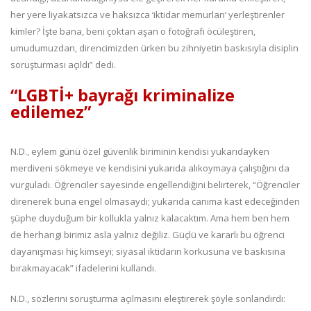
her yere liyakatsızca ve haksızca ‘iktidar memurları’ yerleştirenler
kimler? İşte bana, beni çoktan aşan o fotoğrafı öcüleştiren,
umudumuzdan, direncimizden ürken bu zihniyetin baskısıyla disiplin
soruşturması açıldı” dedi.
“LGBTİ+ bayrağı kriminalize
edilemez”
N.D., eylem günü özel güvenlik biriminin kendisi yukarıdayken
merdiveni sökmeye ve kendisini yukarıda alıkoymaya çalıştığını da
vurguladı. Öğrenciler sayesinde engellendiğini belirterek, “Öğrenciler
direnerek buna engel olmasaydı; yukarıda canıma kast edeceğinden
şüphe duyduğum bir kollukla yalnız kalacaktım. Ama hem ben hem
de herhangi birimiz asla yalnız değiliz. Güçlü ve kararlı bu öğrenci
dayanışması hiç kimseyi; siyasal iktidarın korkusuna ve baskısına
bırakmayacak” ifadelerini kullandı.
N.D., sözlerini soruşturma açılmasını eleştirerek şöyle sonlandırdı: