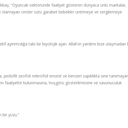
kbaş: “Oyuncak sektöründe faaliyet gösteren dünyaca ünlü markalar,
lli olamayan cinsler üstü garabet bebekler üretmeye ve sergilemeye
if ayırımcılığa tabi bir biyolojik ajan. Allah'ın yardımı bize ulaşmadan
, pedofıli zeofoli nekrofoli ensest ve benzeri sapıklıkta sınır tanımaya
arın faaliyette bulunmasına, hoşgörü gösterilmesine ve savunuculuk
 bir yüzü.”