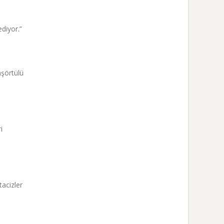
diyor.”
aşörtülü
i
tacizler