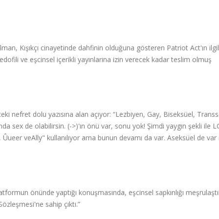
man, Kışıkçı cinayetinde dahfinin olduğuna gösteren Patriot Act'ın ilgil
dofili ve eşcinsel içerikli yayınlarına izin verecek kadar teslim olmuş
teki nefret dolu yazısına alan açıyor: “Lezbiyen, Gay, Biseksüel, Trans
nda sex de olabilirsin. (->)'ın önü var, sonu yok! Şimdi yaygın şekli ile
, Ûueer veAlly" kullanılıyor ama bunun devamı da var. Aseksüel de var
platformun önünde yaptığı konuşmasında, eşcinsel sapkınlığı meşrulaşt
Sözleşmesi'ne sahip çıktı.”