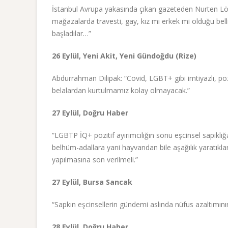
İstanbul Avrupa yakasında çıkan gazeteden Nurten Lö
mağazalarda travesti, gay, kız mı erkek mi olduğu be
başladılar…”
26 Eylül, Yeni Akit, Yeni Gündoğdu (Rize)
Abdurrahman Dilipak: “Covid, LGBT+ gibi imtiyazlı, pozit
belalardan kurtulmamız kolay olmayacak.”
27 Eylül, Doğru Haber
“LGBTP İQ+ pozitif ayırımcılığın sonu eşcinsel sapıklığa
belhüm-adallara yani hayvandan bile aşağılık yaratıkl
yapılmasına son verilmeli.”
27 Eylül, Bursa Sancak
“Sapkın eşcinsellerin gündemi aslında nüfus azaltımının
28 Eylül, Doğru Haber