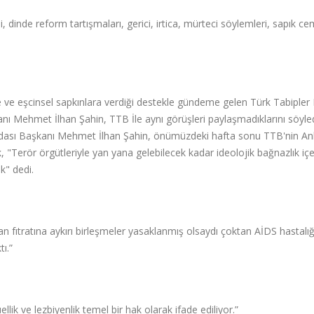
dinde reform tartışmaları, gerici, irtica, mürteci söylemleri, sapık c
e ve eşcinsel sapkınlara verdiği destekle gündeme gelen Türk Tabipler B
anı Mehmet İlhan Şahin, TTB İle aynı görüşleri paylaşmadıklarını söyle
ip Odası Başkanı Mehmet İlhan Şahin, önümüzdeki hafta sonu TTB'nin A
, "Terör örgütleriyle yan yana gelebilecek kadar ideolojik bağnazlık içe
k" dedi.
 fıtratına aykırı birleşmeler yasaklanmış olsaydı çoktan AİDS hastalığ
ı.”
k ve lezbiyenlik temel bir hak olarak ifade ediliyor.”