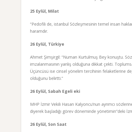
25 Eylül, Milat
“Pedofili de, istanbul Sözleşmesinin temel insan hakların
haramdır.
26 Eylül, Türkiye
Ahmet Şimşirgil: “Numan Kurtulmuş Bey konuştu. Sözle
imzalanmasının yanlış olduğuna dikkat çekti. Toplumsal
Üçüncüsü ise cinsel yönelim tercihinin felaketlerine
olduğunu belirtti.”
26 Eylül, Sabah Egeli eki
MHP İzmir Vekili Hasan Kalyoncu’nun ayrımcı sözlerine 
diyerek başladığı görev döneminde yönetimin”deki İzm
26 Eylül, Son Saat