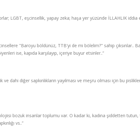
yorlar; LGBT, eşcinsellik, yapay zeka; haşa yer yüzünde İLLAHLIK iddia e
şcinsellere "Baroyu böldünüz, TTB'yi de mi bölelim?" sahip çıksınlar.. B
iyenleri ise, kapıda karşılayıp, içeriye buyur etsinler..”
ve dahi diğer sapkınlıkların yayılması ve meşru olması için bu pislikler
jiisi bozuk insanlar toplumu var. O kadar ki, kadına şiddetten tutun, 
pkınlığı vs..”