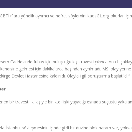
LGBTİ+’lara yönelik ayrımcı ve nefret söylemini kaosGL.org okurları için
Maksem Caddesinde fuhuş için buluştuğu kişi travesti çıkınca onu bıçakl
in kendisine gelmesi için dakikalarca başından ayrılmadı. MS. olay yerine
irge Devlet Hastanesine kaldırıldı. Olayla ilgili soruşturma başlatıldı.”
ber
en bir travesti iki kişiyle birlikte ilişki yaşadığı esnada suçüstü yakalan
 İstanbul sözleşmesinin içinde gizli bir düzine blok haram var, yoksa