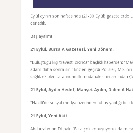
Eylül ayının son haftasında (21-30 Eylül) gazetelerde 
derledik.
Başlayalım!
21 Eylül, Bursa A Gazetesi, Yeni Dönem,
“Buluştuğu kişi travesti çıkınca” başlıklı haberden: “
adam daha sonra sinir krizleri geçirdi Polisler, M.S.'n
sağlık ekipleri tarafından ilk müdahalesinin ardından Çek
21 Eylül, Aydın Hedef, Manşet Aydın, Didim A Ha
“Nazilli'de sosyal medya üzerinden fuhuş yaptığı belirlen
21 Eylül, Yeni Akit
Abdurrahman Dilipak: “Faizi çok konuşuyoruz da mesela