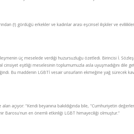
dan (!) gördüğü erkekler ve kadınlar arası eşcinsel ilişkiler ve evlilikle
şmenin üç meselede verdiği huzursuzluğu özetledi. Birincisi İ. Sözle
 cinsiyet eşitliği meselesinin toplumumuzla asla uyuşmadığını dile geti
 değindi. Bu maddenin LGBTİ vesair unsurların ekmeğine yağ sürecek ka
alan açıyor: “Kendi beyanına bakıldığında bile, "Cumhuriyetin değerler
ir Barosu'nun en önemli etkinliği LGBT himayeciliği olmuştur.”