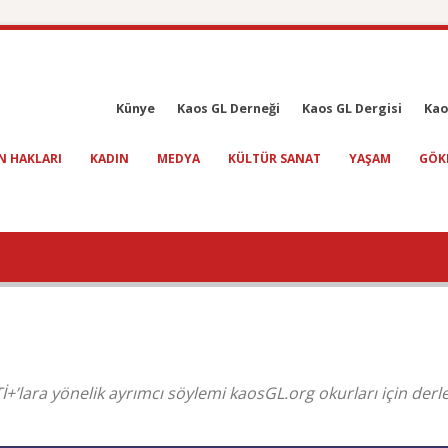
Künye
Kaos GL Derneği
Kaos GL Dergisi
Kao
N HAKLARI
KADIN
MEDYA
KÜLTÜR SANAT
YAŞAM
GÖK
İ+’lara yönelik ayrımcı söylemi kaosGL.org okurları için derle