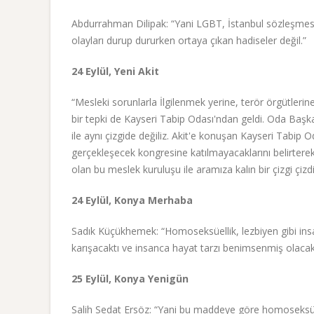
Abdurrahman Dilipak: “Yani LGBT, İstanbul sözleşmesi, 
olayları durup dururken ortaya çıkan hadiseler değil.”
24 Eylül, Yeni Akit
“Mesleki sorunlarla İlgilenmek yerine, terör örgütlerin
bir tepki de Kayseri Tabip Odası'ndan geldi. Oda Başk
ile aynı çizgide değiliz. Akit'e konuşan Kayseri Tab
gerçekleşecek kongresine katılmayacaklarını belirterek
olan bu meslek kuruluşu ile aramıza kalın bir çizgi çizdi
24 Eylül, Konya Merhaba
Sadık Küçükhemek: “Homoseksüellik, lezbiyen gibi insan
karışacaktı ve insanca hayat tarzı benimsenmiş olacakt
25 Eylül, Konya Yenigün
Salih Sedat Ersöz: “Yani bu maddeye göre homoseksüelli