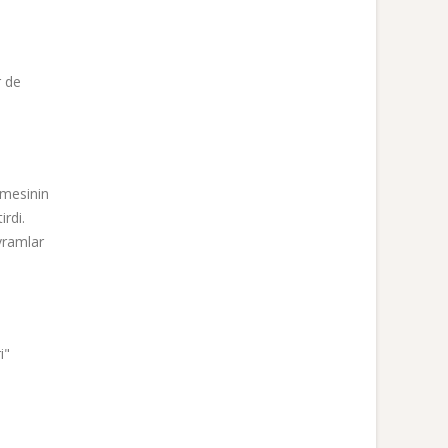
r de
şmesinin
rdi.
vramlar
i"