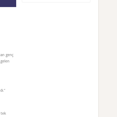
ayan genç
 gelen
dı.”
 tek