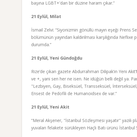
başına LGBT+'dan bir düzine haram çıkar.”
21 Eylül, Milat
İsmail Zelvi: “Siyonizmin gönüllü mayın eşeği Prens Sel
bölümünün yayından kaldırılması karşılığında Neflixe pe
durumda.”
21 Eylül, Yeni Gündoğdu
Rize’de çıkan gazete Abdurrahman Dilipak’ın Yeni Akit’
ve +, yani sen her ne isen. Ne idüğün belli değil ya. Pa
"Lezbiyen, Gay, Biseksüel, Transseksüel, İnterseksüel
Ensest de Pedofili de Humanoidsex de var.”
21 Eylül, Yeni Akit
“Meral Akşener, "İstanbul Sözleşmesi yaşatır" yazılı 
yuvaları felakete sürükleyen Haçlı Batı ürünü İstanbul 