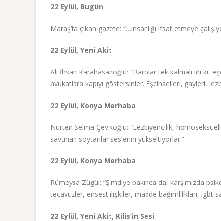
22 Eylül, Bugün
Maraş’ta çıkan gazete: “…insanlığı ifsat etmeye çalışı
22 Eylül, Yeni Akit
Ali İhsan Karahasanoğlu: “Barolar tek kalmalı idi ki, e
avukatlara kapıyı göstersinler. Eşcinselleri, gayleri, lezb
22 Eylül, Konya Merhaba
Nurten Selma Çevikoğlu: “Lezbiyencilik, homoseksüellik 
savunan soytarılar seslerini yükseltiyorlar.”
22 Eylül, Konya Merhaba
Rümeysa Zügül: “Şimdiye bakınca da, karşımızda psikolo
tecavüzler, ensest ilişkiler, madde bağımlılıkları, lgbt sa
22 Eylül, Yeni Akit, Kilis’in Sesi