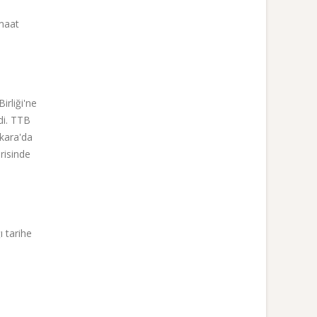
emaat
irliği'ne
di. TTB
nkara'da
risinde
ı tarihe