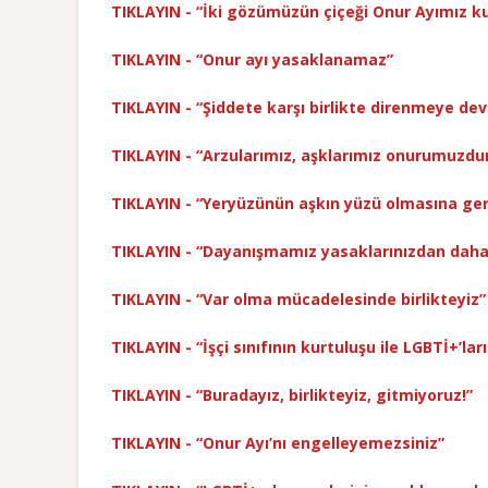
TIKLAYIN - “İki gözümüzün çiçeği Onur Ayımız ku
TIKLAYIN - “Onur ayı yasaklanamaz”
TIKLAYIN - “Şiddete karşı birlikte direnmeye d
TIKLAYIN - “Arzularımız, aşklarımız onurumuzdu
TIKLAYIN - “Yeryüzünün aşkın yüzü olmasına ger
TIKLAYIN - “Dayanışmamız yasaklarınızdan daha
TIKLAYIN - “Var olma mücadelesinde birlikteyiz”
TIKLAYIN - “İşçi sınıfının kurtuluşu ile LGBTİ+’lar
TIKLAYIN - “Buradayız, birlikteyiz, gitmiyoruz!”
TIKLAYIN - “Onur Ayı’nı engelleyemezsiniz”