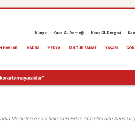
Künye
Kaos GL Derneği
Kaos GL Dergisi
Kao
N HAKLARI
KADIN
MEDYA
KÜLTÜR SANAT
YAŞAM
GÖK
i karartamayacaklar”
adın Meclisleri Genel Sekreteri Fidan Ataselim’den Kaos GL’