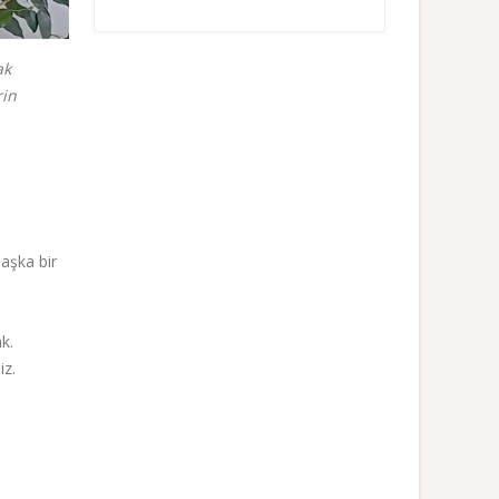
ak
rin
başka bir
k.
iz.