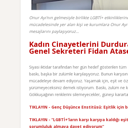
Onur Ayı’nın gelmesiyle birlikte LGBTİ+ etkinliklerine
mücadelesinde yer alan kişi ve kurumlara Onur Ayı’
mesajlarını paylaşıyoruz…
Kadın Cinayetlerini Durdur
Genel Sekreteri Fidan Atas
Siyasi iktidar tarafından her gün hedef gösterilen tüm
baskı, başka bir zulümle karşılaşıyoruz. Bunun karşısı
mücadeleye devam ediyoruz. Yaşamak için, eşit ve özg
yürümeyeceksiniz demek istiyorum. Baskı, zulüm ne k
Gökkuşağının renklerini silemeyecekler, güneşi karart
TIKLAYIN - Genç Düşünce Enstitüsü: Eşitlik için bi
TIKLAYIN - “LGBTİ+’ların karşı karşıya kaldığı eş
sorumluluk almaya davet ediyorum”