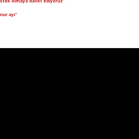
estek olmaya davet ediyoruz”
nur ayı”