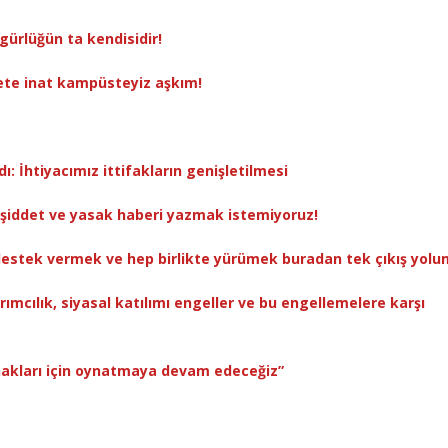
gürlüğün ta kendisidir!
frete inat kampüsteyiz aşkım!
ı: İhtiyacımız ittifakların genişletilmesi
a şiddet ve yasak haberi yazmak istemiyoruz!
 destek vermek ve hep birlikte yürümek buradan tek çıkış yol
rımcılık, siyasal katılımı engeller ve bu engellemelere karşı
 hakları için oynatmaya devam edeceğiz”