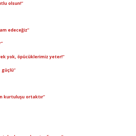
tlu olsun!”
evam edeceğiz”
r”
ek yok, öpücüklerimiz yeter!”
 güçlü”
ın kurtuluşu ortaktır”