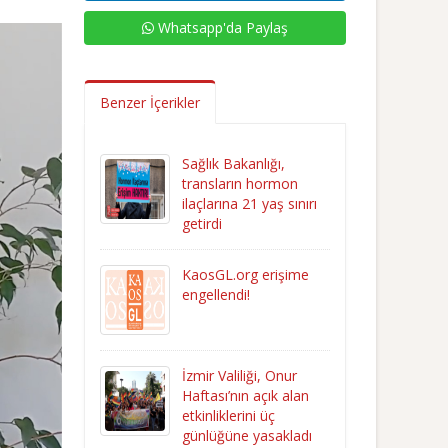
Whatsapp'da Paylaş
Benzer İçerikler
Sağlık Bakanlığı,
transların hormon
ilaçlarına 21 yaş sınırı
getirdi
KaosGL.org erişime
engellendi!
İzmir Valiliği, Onur
Haftası’nın açık alan
etkinliklerini üç
günlüğüne yasakladı