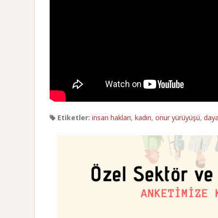
Etiketler:
insan hakları
,
kadın
,
onur yürüyüşü
,
day