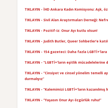
TIKLAYIN - İHD Ankara Kadın Komisyonu: Aşk, öz
TIKLAYIN - Sivil Alan Araştırmaları Derneği: Ne
TIKLAYIN - Pozitif-iz: Onur Ayı kutlu olsun!
TIKLAYIN - Judith Butler, Queer Sohbetler’e katıld
TIKLAYIN - 154 gazeteci: Daha fazla LGBTİ+’lar
TIKLAYIN - “LGBTİ+’ların eşitlik mücadelelerine
TIKLAYIN - “Cinsiyet ve cinsel yönelim temelli ay
durmalıyız”
TIKLAYIN - “Kalemimizi LGBTİ+’ların kazanılmış
TIKLAYIN - “Yaşasın Onur Ayı özgürlük ruhu!”