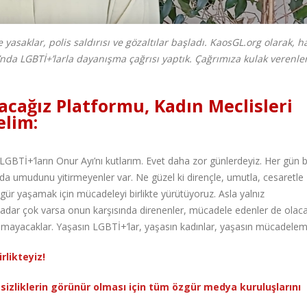
 yasaklar, polis saldırısı ve gözaltılar başladı. KaosGL.org olarak, h
nda LGBTİ+’larla dayanışma çağrısı yaptık. Çağrımıza kulak verenle
acağız Platformu, Kadın Meclisleri
elim:
 LGBTİ+’ların Onur Ayı’nı kutlarım. Evet daha zor günlerdeyiz. Her gün 
nda umudunu yitirmeyenler var. Ne güzel ki dirençle, umutla, cesaretle
ür yaşamak için mücadeleyi birlikte yürütüyoruz. Asla yalnız
adar çok varsa onun karşısında direnenler, mücadele edenler de olaca
amayacaklar. Yaşasın LGBTİ+’lar, yaşasın kadınlar, yaşasın mücadelem
rlikteyiz!
itsizliklerin görünür olması için tüm özgür medya kuruluşlarını