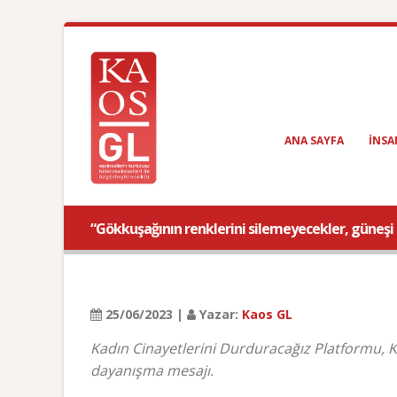
ANA SAYFA
INSA
“Gökkuşağının renklerini silemeyecekler, güneş
25/06/2023 |
Yazar:
Kaos GL
Kadın Cinayetlerini Durduracağız Platformu, K
dayanışma mesajı.