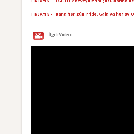
TIKLAYIN - “LGBTİ+ ebeveynlerini çocuklarına d
TIKLAYIN - “Bana her gün Pride, Gaia'ya her ay O
İlgili Video: