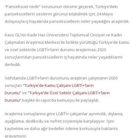
“Panseksüel nedir” sorusunun ötesine geçerek, Türkiye’deki
panseksüellerin seslerini görünür kılabilmek için; 24 Mayıs
dolayısıyla iş hayatında panseksüellerin neler yaşadığını araştırdık.
Kaos GL’nin Kadir Has Üniversitesi Toplumsal Cinsiyet ve Kadın
Çalışmaları Araştırma Merkezi ile birlikte yürüttüğü Türkiye’de kamu
ve özel sektörde LGBTİ+’ların durumu araştırması 2020
sonuçlarından panseksüellerin iş hayatında neler yaşadıklarını
derledik.
İstihdamda LGBTİ+’ların durumunu araştıran çalışmanın 2020
sonuçları
“Türkiye’de Kamu Çalışanı LGBTİ+’ların
Durumu”
ve
“Türkiye’de Özel Sektör Çalışanı LGBTİ+’ların
Durumu”
başlıklı iki raporda kamuoyu ile paylaşıldı.
Araştırma sonuçlarına göre LGBTİ+ çalışanlar ayrımcılık, dışlama,
aşağılama, dedikodu ve nefret söylemiyle karşılaşıyor. İşini
kaybetme ve daha ağır bedeller ödeme korkusuyla haklarını
arayamıyor.