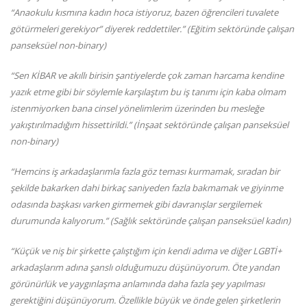
“Anaokulu kısmına kadın hoca istiyoruz, bazen öğrencileri tuvalete
götürmeleri gerekiyor” diyerek reddettiler.” (Eğitim sektöründe çalışan
panseksüel non-binary)
“Sen KİBAR ve akıllı birisin şantiyelerde çok zaman harcama kendine
yazık etme gibi bir söylemle karşılaştım bu iş tanımı için kaba olmam
istenmiyorken bana cinsel yönelimlerim üzerinden bu mesleğe
yakıştırılmadığım hissettirildi.” (İnşaat sektöründe çalışan panseksüel
non-binary)
“Hemcins iş arkadaşlarımla fazla göz teması kurmamak, sıradan bir
şekilde bakarken dahi birkaç saniyeden fazla bakmamak ve giyinme
odasında başkası varken girmemek gibi davranışlar sergilemek
durumunda kalıyorum.” (Sağlık sektöründe çalışan panseksüel kadın)
“Küçük ve niş bir şirkette çalıştığım için kendi adıma ve diğer LGBTİ+
arkadaşlarım adına şanslı olduğumuzu düşünüyorum. Öte yandan
görünürlük ve yaygınlaşma anlamında daha fazla şey yapılması
gerektiğini düşünüyorum. Özellikle büyük ve önde gelen şirketlerin