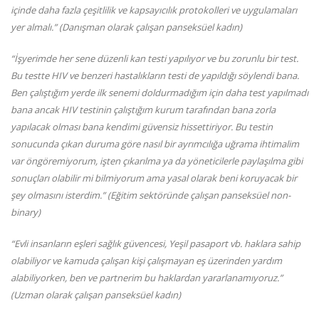
içinde daha fazla çeşitlilik ve kapsayıcılık protokolleri ve uygulamaları
yer almalı.” (Danışman olarak çalışan panseksüel kadın)
“İşyerimde her sene düzenli kan testi yapılıyor ve bu zorunlu bir test.
Bu testte HIV ve benzeri hastalıkların testi de yapıldığı söylendi bana.
Ben çalıştığım yerde ilk senemi doldurmadığım için daha test yapılmadı
bana ancak HIV testinin çalıştığım kurum tarafından bana zorla
yapılacak olması bana kendimi güvensiz hissettiriyor. Bu testin
sonucunda çıkan duruma göre nasıl bir ayrımcılığa uğrama ihtimalim
var öngöremiyorum, işten çıkarılma ya da yöneticilerle paylaşılma gibi
sonuçları olabilir mi bilmiyorum ama yasal olarak beni koruyacak bir
şey olmasını isterdim.” (Eğitim sektöründe çalışan panseksüel non-
binary)
“Evli insanların eşleri sağlık güvencesi, Yeşil pasaport vb. haklara sahip
olabiliyor ve kamuda çalışan kişi çalışmayan eş üzerinden yardım
alabiliyorken, ben ve partnerim bu haklardan yararlanamıyoruz.”
(Uzman olarak çalışan panseksüel kadın)