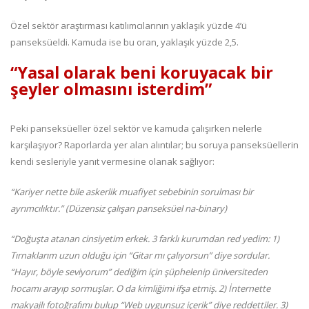
Özel sektör araştırması katılımcılarının yaklaşık yüzde 4’ü
panseksüeldi. Kamuda ise bu oran, yaklaşık yüzde 2,5.
“Yasal olarak beni koruyacak bir
şeyler olmasını isterdim”
Peki panseksüeller özel sektör ve kamuda çalışırken nelerle
karşılaşıyor? Raporlarda yer alan alıntılar; bu soruya panseksüellerin
kendi sesleriyle yanıt vermesine olanak sağlıyor:
“Kariyer nette bile askerlik muafiyet sebebinin sorulması bir
ayrımcılıktır.” (Düzensiz çalışan panseksüel na-binary)
“Doğuşta atanan cinsiyetim erkek. 3 farklı kurumdan red yedim: 1)
Tırnaklarım uzun olduğu için “Gitar mı çalıyorsun” diye sordular.
“Hayır, böyle seviyorum” dediğim için şüphelenip üniversiteden
hocamı arayıp sormuşlar. O da kimliğimi ifşa etmiş. 2) İnternette
makyajlı fotoğrafımı bulup “Web uygunsuz içerik” diye reddettiler. 3)