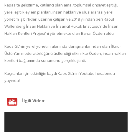
kapasite geliştirme, katılımcı planlama, toplumsal cinsiyet eşitliği,
yerel eşitlik eylem planları, insan hakları ve uluslararası yerel
yönetim iş birlikleri üzerine çalışan ve 2018 yılından beri Raoul
Wallenberg İnsan Hakları ve İnsancıl Hukuk Enstitüsü’nde İnsan
Hakları Kentleri Projesi’ni yönetmekte olan Bahar Özden oldu.
Kaos GL’nin yerel yönetim alanında danışmanlarından olan İlknur
Üstün’ün moderatörlüğünü üstlendiği etkinlikte Özden, insan hakları
kentleri bağlamında sunumunu gerçekleştirdi.
Kaçıranlar için etkinliğin kaydı Kaos GL’nin Youtube hesabında
yayında!
İlgili Video: