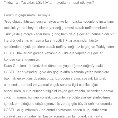
Yıldız Tar: Yasaklar, LGBTİ+’ları hayatlarını nasıl etkiliyor?
Forumun çağrı metni ise şöyle:
“Göç olgusu iktisadi, sosyal, siyasal ve kimi başka nedenlerle insanların
topluluk ya da bireysel olarak yer değiştirmesi olarak tariflenmektedir.
Türkiye’de şimdiye kadar hem iç göç hem de dış göçler üzerine ciddi bir
literatür gelişmiş olmasına karşın LGBTİ+’lar açısından küçük
şehirlerden büyük şehirlere olarak tarifleyeceğimiz iç göç ve Türkiye’den
LGBTİ+ haklarının görece kazanıldığı ülkelere yapılan dış göçler
konusu çalışılmamıştır.
Kaos GL olarak önümüzdeki dönemde yaşadığımız coğrafyadaki
LGBTİ+’ların yaşadığı iç ve dış göçün arka planında yatan nedenlere
bakmak gerektiğini düşünüyoruz. Bu göçün siyasi, sosyal, kültürel,
ekonomik, kentsel ve yapısal birçok sorunla ilgili olabileceğini
öngörürken, bütün bunların bilgisini kayda geçirmenin, nedenlerin ortaya
çıkarılmasının, bunlara yönelik çözümler ve politikalar geliştirilebilmesi
için elzem olduğunu düşünüyoruz. İç ve dış göç büyük şehirler dışında
LGBTİ+ oluşumlarının kısa ömürlü olmasına neden olup, aktivizmin
sürekliliğinin önündeki en büyük sorunlardan biri olarak çıkmakta.