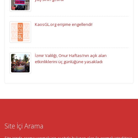
KaosGL.org erişime engellendi!
İzmir Valiliği, Onur Haftası’nın açık alan
etkinliklerini üç günlüğüne yasakladı
Site İçi Arama
Site içinde arama yapmak için aşağıda bulunan alan ile aramak istediğiniz