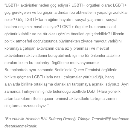
“LGBTİ+ aktivistler neden göç ediyor? LGBTİ+ örgütleri olarak LGBTİ+
göç gerekçeleri ve bu göçün ardından bu aktivistlerin yaşadığı zorluklar
neler? Göç LGBTİ+’ların eğitim hayatını sosyal yaşamını, sosyal
haklara erişimini nasıl etkiliyor? LGBTİ+ örgütler bu sorunu nasıl
görünür kılabilir ve ne tür olası çözüm önerileri geliştirebiliriz? Ülkenin
politik atmosferi doğrultusunda büyümekten ziyade mevcut varlığını
korumaya çalışan aktivizmin daha az yıpranması ve mevcut
aktivitelerini-aktivistlerini koruyabilmek için ne tür önlemler alabiliriz
soruları bizim bu toplantıyı örgütleme motivasyonumuz.
Bu toplantıda aynı zamanda Berlin’deki Queer Feminist örgütlerle
birlikte göçmen LGBTİ+larla nasıl çalışmalar yürütüldüğü, hangi
alanlarda birlikte ortaklaşma olanakları tartışmaya açmak istiyoruz. Aynı
zamanda Türkiye’nin içinde bulunduğu özellikle LGBTİ+lara yönelik
artan baskıların Berlin queer feminist aktivistlerle tartışma zemini
oluşturma arzusundayız.”
*Bu etkinlik Heinrich Böll Stiftung Derneği Türkiye Temsilciliği tarafından
desteklenmektedir.