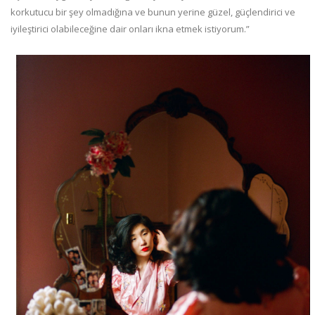
korkutucu bir şey olmadığına ve bunun yerine güzel, güçlendirici ve
iyileştirici olabileceğine dair onları ikna etmek istiyorum.”