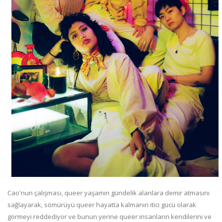
Cao'nun çalışması, queer yaşamın gündelik alanlara demir atmasını
sağlayarak, sömürüyü queer hayatta kalmanın itici gücü olarak
görmeyi reddediyor ve bunun yerine queer insanların kendilerini ve