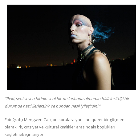
“Peki, seni seven birinin seni hiç de farkında olmadan hâlâ incittiği bir
durumda nasıl ilerlersin? Ve bundan nasıl iyileşirsin?”
Fotoğrafçı Mengwen Cao, bu sorulara yanıtları queer bir göçmen
olarak ırk, cinsiyet ve kültürel kimlikler arasındaki boşlukları
keşfetmek için arıyor.