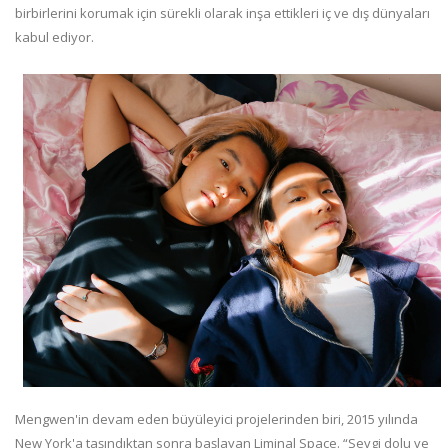
birbirlerini korumak için sürekli olarak inşa ettikleri iç ve dış dünyaları
kabul ediyor.
Mengwen'in devam eden büyüleyici projelerinden biri, 2015 yılında
New York'a taşındıktan sonra başlayan Liminal Space. “Sevgi dolu ve