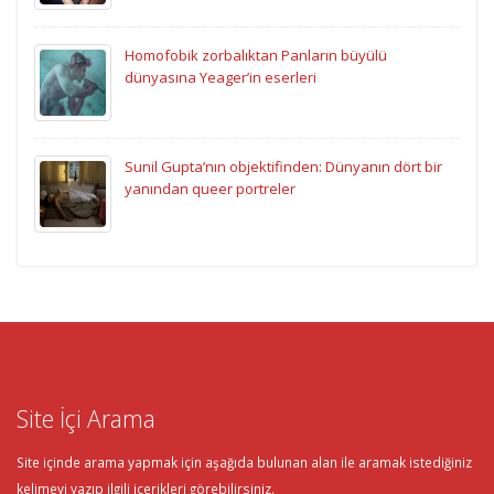
Homofobik zorbalıktan Panların büyülü
dünyasına Yeager’in eserleri
Sunil Gupta’nın objektifinden: Dünyanın dört bir
yanından queer portreler
Site İçi Arama
Site içinde arama yapmak için aşağıda bulunan alan ile aramak istediğiniz
kelimeyi yazıp ilgili içerikleri görebilirsiniz.