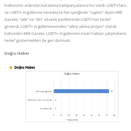
hutbesinin ardından karalama kampanyalarına hız verdi. LGBTİ+’lara
ve LGBTİ+ örgütlerine neredeyse her içeriğinde “sapkın” diyen Milli
Gazete, “aile” ve “din” eksenli içeriklerinde LGBTİ+’ları hedef
gösterdi. LGBTİ+ örgütlenmesinden “aileyi yıkma projesi” olarak
bahseden Milli Gazete, LGBTİ+ örgütlerinin insan hakları çalışmalarını
hedef göstermekten de geri durmadı.
Doğru Haber