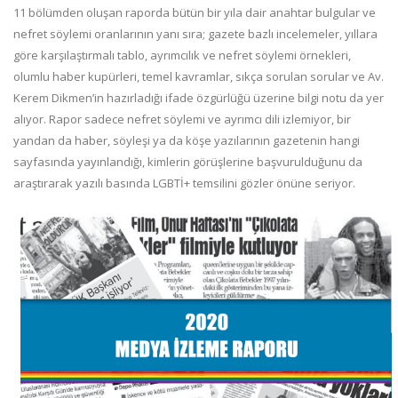
11 bölümden oluşan raporda bütün bir yıla dair anahtar bulgular ve
nefret söylemi oranlarının yanı sıra; gazete bazlı incelemeler, yıllara
göre karşılaştırmalı tablo, ayrımcılık ve nefret söylemi örnekleri,
olumlu haber kupürleri, temel kavramlar, sıkça sorulan sorular ve Av.
Kerem Dikmen’in hazırladığı ifade özgürlüğü üzerine bilgi notu da yer
alıyor. Rapor sadece nefret söylemi ve ayrımcı dili izlemiyor, bir
yandan da haber, söyleşi ya da köşe yazılarının gazetenin hangi
sayfasında yayınlandığı, kimlerin görüşlerine başvurulduğunu da
araştırarak yazılı basında LGBTİ+ temsilini gözler önüne seriyor.