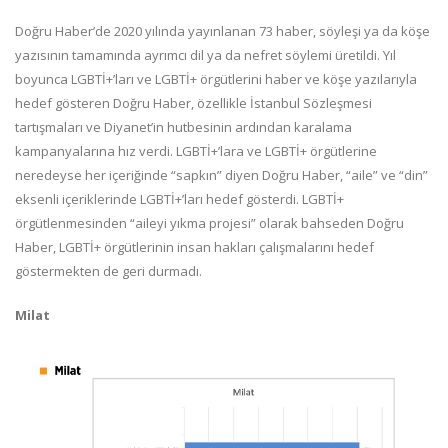
Doğru Haber’de 2020 yılında yayınlanan 73 haber, söyleşi ya da köşe
yazısının tamamında ayrımcı dil ya da nefret söylemi üretildi. Yıl
boyunca LGBTİ+’ları ve LGBTİ+ örgütlerini haber ve köşe yazılarıyla
hedef gösteren Doğru Haber, özellikle İstanbul Sözleşmesi
tartışmaları ve Diyanet’in hutbesinin ardından karalama
kampanyalarına hız verdi. LGBTİ+’lara ve LGBTİ+ örgütlerine
neredeyse her içeriğinde “sapkın” diyen Doğru Haber, “aile” ve “din”
eksenli içeriklerinde LGBTİ+’ları hedef gösterdi. LGBTİ+
örgütlenmesinden “aileyi yıkma projesi” olarak bahseden Doğru
Haber, LGBTİ+ örgütlerinin insan hakları çalışmalarını hedef
göstermekten de geri durmadı.
Milat