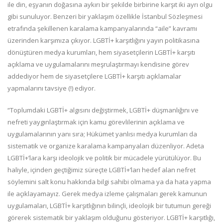
ile din, eşyanın doğasına aykırı bir şekilde birbirine karşıt iki ayrı olgu
gibi sunuluyor. Benzeri bir yaklaşım özellikle İstanbul Sözleşmesi
etrafında şekillenen karalama kampanyalarında “aile” kavramı
üzerinden karşımıza çıkıyor. LGBTİ+ karşıtlığını yayın politikasına
dönüştüren medya kurumları, hem siyasetçilerin LGBTİ+ karşıtı
açıklama ve uygulamalarını meşrulaştırmayı kendisine görev
addediyor hem de siyasetçilere LGBTİ+ karşıtı açıklamalar
yapmalarını tavsiye (!) ediyor.
“Toplumdaki LGBTİ+ algısını değiştirmek, LGBTİ+ düşmanlığını ve
nefreti yaygınlaştırmak için kamu görevlilerinin açıklama ve
uygulamalarının yanı sıra; Hükümet yanlısı medya kurumları da
sistematik ve organize karalama kampanyaları düzenliyor. Adeta
LGBTİ+’lara karşı ideolojik ve politik bir mücadele yürütülüyor. Bu
haliyle, içinden geçtiğimiz süreçte LGBTİ+’ları hedef alan nefret
söylemini salt konu hakkında bilgi sahibi olmama ya da hata yapma
ile açıklayamayız. Gerek medya izleme çalışmaları gerek kamunun
uygulamaları, LGBTİ+ karşıtlığının bilinçli, ideolojik bir tutumun gereği
görerek sistematik bir yaklaşım olduğunu gösteriyor. LGBTİ+ karşıtlığı,