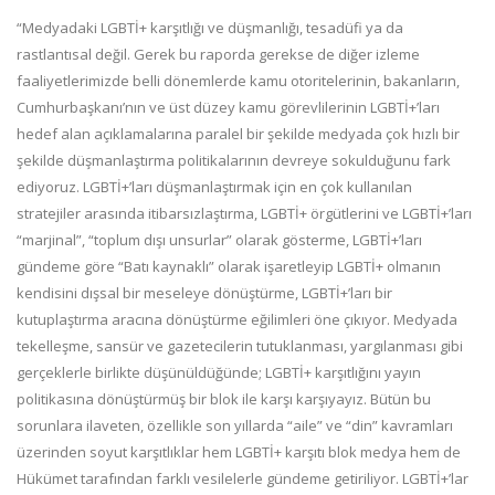
“Medyadaki LGBTİ+ karşıtlığı ve düşmanlığı, tesadüfi ya da
rastlantısal değil. Gerek bu raporda gerekse de diğer izleme
faaliyetlerimizde belli dönemlerde kamu otoritelerinin, bakanların,
Cumhurbaşkanı’nın ve üst düzey kamu görevlilerinin LGBTİ+’ları
hedef alan açıklamalarına paralel bir şekilde medyada çok hızlı bir
şekilde düşmanlaştırma politikalarının devreye sokulduğunu fark
ediyoruz. LGBTİ+’ları düşmanlaştırmak için en çok kullanılan
stratejiler arasında itibarsızlaştırma, LGBTİ+ örgütlerini ve LGBTİ+’ları
“marjinal”, “toplum dışı unsurlar” olarak gösterme, LGBTİ+’ları
gündeme göre “Batı kaynaklı” olarak işaretleyip LGBTİ+ olmanın
kendisini dışsal bir meseleye dönüştürme, LGBTİ+’ları bir
kutuplaştırma aracına dönüştürme eğilimleri öne çıkıyor. Medyada
tekelleşme, sansür ve gazetecilerin tutuklanması, yargılanması gibi
gerçeklerle birlikte düşünüldüğünde; LGBTİ+ karşıtlığını yayın
politikasına dönüştürmüş bir blok ile karşı karşıyayız. Bütün bu
sorunlara ilaveten, özellikle son yıllarda “aile” ve “din” kavramları
üzerinden soyut karşıtlıklar hem LGBTİ+ karşıtı blok medya hem de
Hükümet tarafından farklı vesilelerle gündeme getiriliyor. LGBTİ+’lar