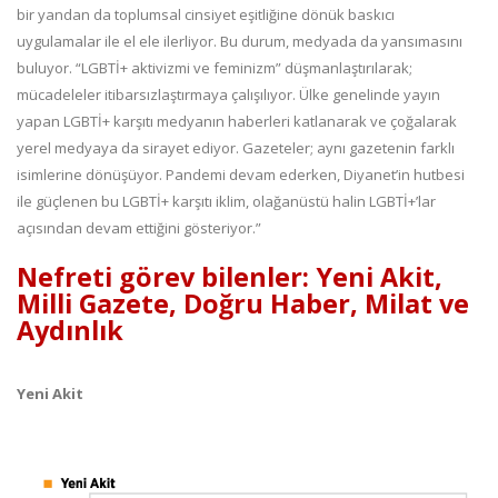
bir yandan da toplumsal cinsiyet eşitliğine dönük baskıcı
uygulamalar ile el ele ilerliyor. Bu durum, medyada da yansımasını
buluyor. “LGBTİ+ aktivizmi ve feminizm” düşmanlaştırılarak;
mücadeleler itibarsızlaştırmaya çalışılıyor. Ülke genelinde yayın
yapan LGBTİ+ karşıtı medyanın haberleri katlanarak ve çoğalarak
yerel medyaya da sirayet ediyor. Gazeteler; aynı gazetenin farklı
isimlerine dönüşüyor. Pandemi devam ederken, Diyanet’in hutbesi
ile güçlenen bu LGBTİ+ karşıtı iklim, olağanüstü halin LGBTİ+’lar
açısından devam ettiğini gösteriyor.”
Nefreti görev bilenler: Yeni Akit,
Milli Gazete, Doğru Haber, Milat ve
Aydınlık
Yeni Akit