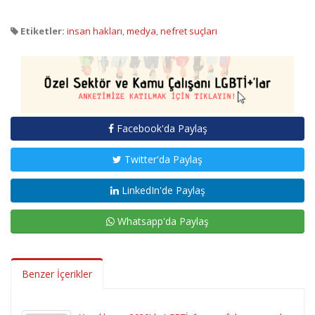
Etiketler:
insan hakları
,
medya
,
nefret suçları
Facebook'da Paylaş
Twitter'da Paylaş
LinkedIn'de Paylaş
Whatsapp'da Paylaş
Benzer İçerikler