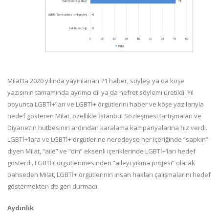
Milat’ta 2020 yılında yayınlanan 71 haber, söyleşi ya da köşe
yazısının tamamında ayrımcı dil ya da nefret söylemi üretildi. Yıl
boyunca LGBTİ+’ları ve LGBTİ+ örgütlerini haber ve köşe yazılarıyla
hedef gösteren Milat, özellikle İstanbul Sözleşmesi tartışmaları ve
Diyanet’in hutbesinin ardından karalama kampanyalarına hız verdi.
LGBTİ+’lara ve LGBTİ+ örgütlerine neredeyse her içeriğinde “sapkın”
diyen Milat, “aile” ve “din” eksenli içeriklerinde LGBTİ+’ları hedef
gösterdi. LGBTİ+ örgütlenmesinden “aileyi yıkma projesi” olarak
bahseden Milat, LGBTİ+ örgütlerinin insan hakları çalışmalarını hedef
göstermekten de geri durmadı.
Aydınlık