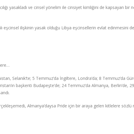
ğı yasakladı ve cinsel yönelim ile cinsiyet kimliğini de kapsayan bir n
 eşcinsel ilişkinin yasak olduğu Libya eşcinsellerin evlat edinmesini d
lere…
stan, Selanik’te; 5 Temmuz’da İngiltere, Londra’da; 8 Temmuz’da Gür
aristan’ın başkenti Budapeşte’de; 24 Temmuz’da Almanya, Berlin’de, 2
şandı.
çekleşemedi, Almanya’daysa Pride için bir araya gelen kitlelere sözlü 