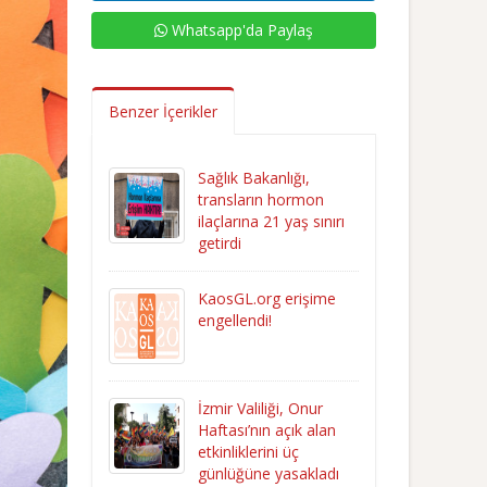
Whatsapp'da Paylaş
Benzer İçerikler
Sağlık Bakanlığı,
transların hormon
ilaçlarına 21 yaş sınırı
getirdi
KaosGL.org erişime
engellendi!
İzmir Valiliği, Onur
Haftası’nın açık alan
etkinliklerini üç
günlüğüne yasakladı