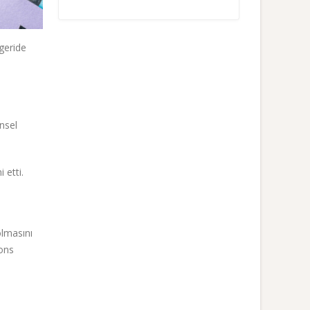
 geride
insel
 etti.
olmasını
ions