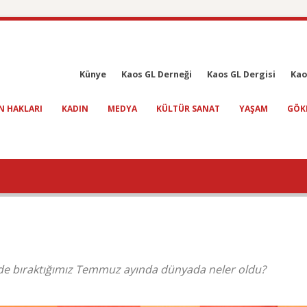
Künye
Kaos GL Derneği
Kaos GL Dergisi
Kao
N HAKLARI
KADIN
MEDYA
KÜLTÜR SANAT
YAŞAM
GÖK
ride bıraktığımız Temmuz ayında dünyada neler oldu?