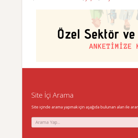
Site İçi Arama
Site içinde arama yapmak için aşağıda bulunan alan ile aramak 