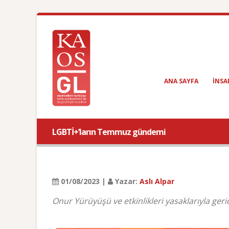
ANA SAYFA
INSA
LGBTİ+’ların Temmuz gündemi
01/08/2023 |
Yazar:
Aslı Alpar
Onur Yürüyüşü ve etkinlikleri yasaklarıyla ge