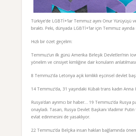
Türkiye’de LGBTİ+‘lar Temmuz ayını Onur Yürüyüşü ve etk
bıraktı. Peki, dünyada LGBTİ+’lar için Temmuz ayında 
Hızlı bir özet geçelim:
Temmuz’un ilk günü Amerika Birleşik Devletleri’nin Iowa
yönelim ve cinsiyet kimliğine dair konuların anlatılmas
8 Temmuz’da Letonya açık kimlikli eşcinsel devlet başka
14 Temmuz’da, 31 yaşındaki Kübalı trans kadın Anna I
Rusya’dan ayrımcı bir haber… 19 Temmuz’da Rusya parl
onayladı. Tasarı, Rusya Devlet Başkanı Vladimir Putin
evlat edinmesini de yasaklıyor.
22 Temmuz’da Belçika insan hakları bağlamında önemli 