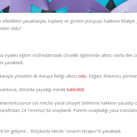
inlikleri yasaklarıyla, toplantı ve gösteri yürüyüşü hakkının ihlaliyle
neler oldu?
 eyaleti eğitim müfredatındaki cinsellik eğitiminde altıncı sınıfa dek c
ını yasakladı.
nıyla yönetilen ilk Avrupa Birliği ülkesi
oldu
. Edgars Rinkevics yeminini
vankova, Atina’da yaşadığı evinde
katledildi
.
amentosunun üst meclisi yasal cinsiyet belirleme hakkının yasadışı 
 tarafından 24 Temmuz'da onaylandı. Putin’in onayladığı yasa translat
bir gelişme… Belçika’da Meclis “onarım terapisi”ni yasakladı.