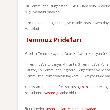
30 Temmuz’da Bulgaristan, LGBTİ+’lara yönelik ayrımcılı
suçu yasasını onayladı.
Temmuz’un son gününde, yetişkinler arası rızaya dayalı
yasakladı.
Temmuz Pride’ları
Gelelim Temmuz ayında Onur Haftası’nı kutlayan ülke
1 Temmuz’da Litvanya, Vilnius’ta; 3 Temmuz’da Yunani
Tiflis’te, 15 Temmuz’da İngiltere, Brighton’da ve Mac
Temmuz’da Romanya’nın başkenti Bükreş’te Pride ya
Gürcistan’da Pride nefret saldırısı
girişimi
nedeniyle ger
saldırılarının
yaşandığı
anlar oldu.
Etiketler:
insan hakları
,
yaşam
,
dünyadan