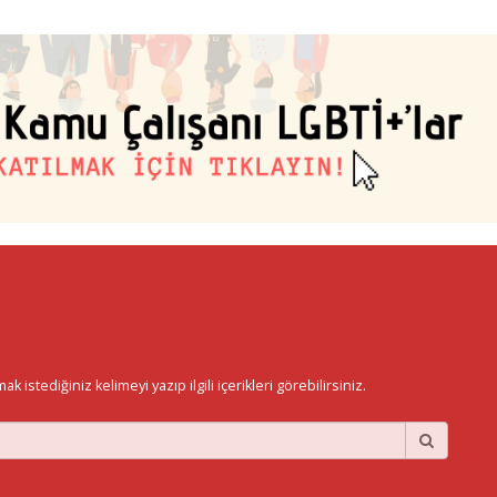
istediğiniz kelimeyi yazıp ilgili içerikleri görebilirsiniz.