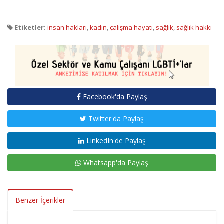
Etiketler:
insan hakları
,
kadın
,
çalışma hayatı
,
sağlık
,
sağlık hakkı
Facebook'da Paylaş
Twitter'da Paylaş
LinkedIn'de Paylaş
Whatsapp'da Paylaş
Benzer İçerikler