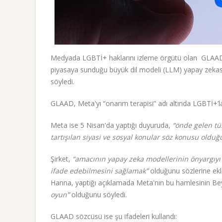
Medyada LGBTİ+ haklarını izleme örgütü olan GLAAD,
piyasaya sunduğu büyük dil modeli (LLM) yapay zekasın
söyledi.
GLAAD, Meta'yı “onarım terapisi” adı altında LGBTİ+’ları
Meta ise 5 Nisan'da yaptığı duyuruda,
“önde gelen tüm
tartışılan siyasi ve sosyal konular söz konusu olduğ
Şirket,
“amacının yapay zeka modellerinin önyargıyı k
ifade edebilmesini sağlamak”
olduğunu sözlerine ek
Hanna, yaptığı açıklamada Meta'nın bu hamlesinin B
oyun”
olduğunu söyledi.
GLAAD sözcüsü ise şu ifadeleri kullandı: