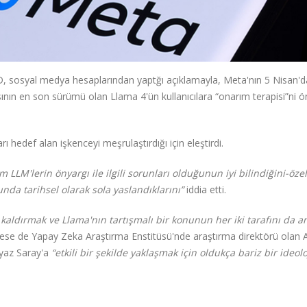
 sosyal medya hesaplarından yaptğı açıklamayla, Meta'nın 5 Nisan'd
ın en son sürümü olan Llama 4'ün kullanıcılara “onarım terapisi”ni ön
 hedef alan işkenceyi meşrulaştırdığı için eleştirdi.
 LLM'lerin önyargı ile ilgili sorunları olduğunun iyi bilindiğini-özel
unda tarihsel olarak sola yaslandıklarını”
iddia etti.
aldırmak ve Llama'nın tartışmalı bir konunun her iki tarafını da a
lese de Yapay Zeka Araştırma Enstitüsü'nde araştırma direktörü olan 
eyaz Saray'a
“etkili bir şekilde yaklaşmak için oldukça bariz bir ideolo