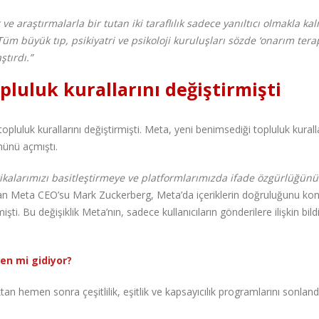
e araştırmalarla bir tutan iki taraflılık sadece yanıltıcı olmakla kal
üm büyük tıp, psikiyatri ve psikoloji kuruluşları sözde ‘onarım terap
ştırdı.”
pluluk kurallarını değiştirmişti
luluk kurallarını değiştirmişti. Meta, yeni benimsediği topluluk kurallar
nünü açmıştı.
ikalarımızı basitleştirmeye ve platformlarımızda ifade özgürlüğünü
nan Meta CEO’su Mark Zuckerberg, Meta’da içeriklerin doğruluğunu kon
ti. Bu değişiklik Meta’nın, sadece kullanıcıların gönderilere ilişkin bild
den mi gidiyor?
an hemen sonra çeşitlilik, eşitlik ve kapsayıcılık programlarını sonlandı