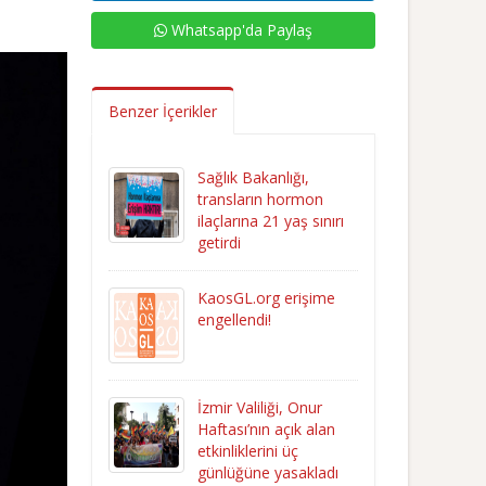
Whatsapp'da Paylaş
Benzer İçerikler
Sağlık Bakanlığı,
transların hormon
ilaçlarına 21 yaş sınırı
getirdi
KaosGL.org erişime
engellendi!
İzmir Valiliği, Onur
Haftası’nın açık alan
etkinliklerini üç
günlüğüne yasakladı