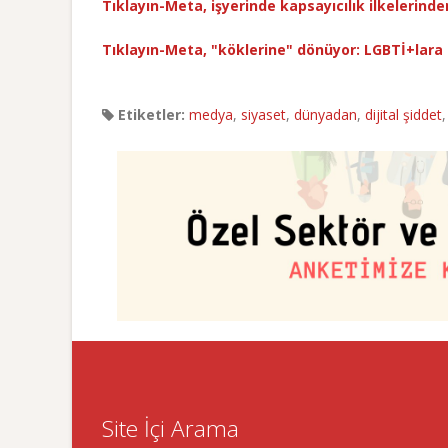
Tıklayın-Meta, işyerinde kapsayıcılık ilkelerinde
Tıklayın-Meta, "köklerine" dönüyor: LGBTİ+lara n
Etiketler:
medya
,
siyaset
,
dünyadan
,
dijital şiddet
Site İçi Arama