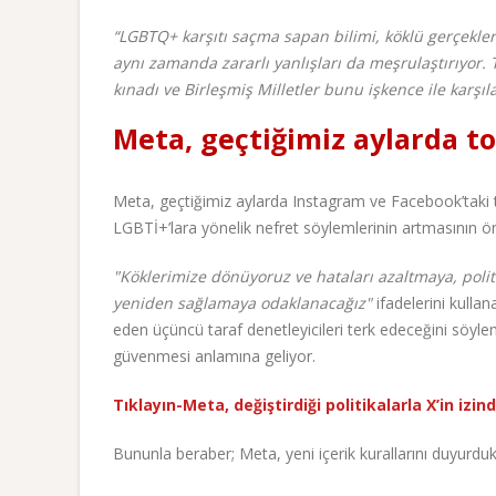
“LGBTQ+ karşıtı saçma sapan bilimi, köklü gerçekler v
aynı zamanda zararlı yanlışları da meşrulaştırıyor. T
kınadı ve Birleşmiş Milletler bunu işkence ile karşıla
Meta, geçtiğimiz aylarda to
Meta, geçtiğimiz aylarda Instagram ve Facebook’taki top
LGBTİ+’lara yönelik nefret söylemlerinin artmasının ö
"Köklerimize dönüyoruz ve hataları azaltmaya, polit
yeniden sağlamaya odaklanacağız"
ifadelerini kulla
eden üçüncü taraf denetleyicileri terk edeceğini söylemiş
güvenmesi anlamına geliyor.
Tıklayın-Meta, değiştirdiği politikalarla X’in izin
Bununla beraber; Meta, yeni içerik kurallarını duyurdukt