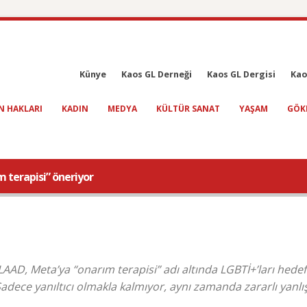
Künye
Kaos GL Derneği
Kaos GL Dergisi
Kao
N HAKLARI
KADIN
MEDYA
KÜLTÜR SANAT
YAŞAM
GÖK
m terapisi” öneriyor
AD, Meta’ya “onarım terapisi” adı altında LGBTİ+’ları hedef
“Sadece yanıltıcı olmakla kalmıyor, aynı zamanda zararlı yanlış