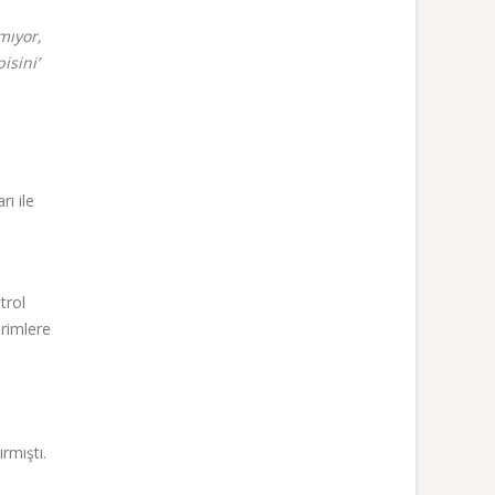
mıyor,
isini’
ı ile
trol
irimlere
rmıştı.