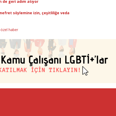
n de geri adım atıyor
efret söylemine izin, çeşitliliğe veda
,
özel haber