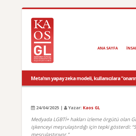
ANA SAYFA
INSA
Meta’nın yapay zeka modeli, kullanıcılara “onarı
24/04/2025 |
Yazar:
Kaos GL
Medyada LGBTİ+ hakları izleme örgütü olan GLA
işkenceyi meşrulaştırdığı için tepki gösterdi: 
meşrulaştırıyor.”