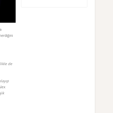
a
erdiğini
likle de
nlayıp
Alex
jik