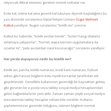
istiyorsak dikkat etmemiz gereken önemli noktalar var.
Evde kal, online kal ama güvenli kal lubunya, diyerek başladığımız bu
yazı dizisinde sorularımızı Dijital İletişim Uzmanı
Özgür Mehmet
Kütküt
yanıtlıyor. Bugün sorularımız “kimlik avı” üzerine.
Kütküt bu haberde, “kimlik avcıları kimdir”, “bizleri hangi oltalarla
avlamaya çalışıyorlar”, “hornet, wapa benzeri uygulamalara da
sızarlar mı”, “peki avcılardan nasıl korunacağız” sorularını yanıtlıyor.
Her yerde duyuyoruz nedir bu kimlik avı?
Kimlik avı, parola, kimlik numarası, kredi kartı numarası, fiziksel
adres gibi hassas bilgilerin kötü niyetli korsanlar tarafından ele
geçirilmesidir. Genellikle kullanıcının güvendiği bir kaynaktan gelmiş
gibi görünen bir e-posta veya taklitçi sosyal medya hesaplarından
gelen bağlantılarla bir yem atılır. Zaman zaman çeşitli sosyal medya
mecralarında taklitçi hesaplar reklam bile verebilir. Kullanıcı
şüphelenmezse güvende olduğunu, istenen bilgilerin normal