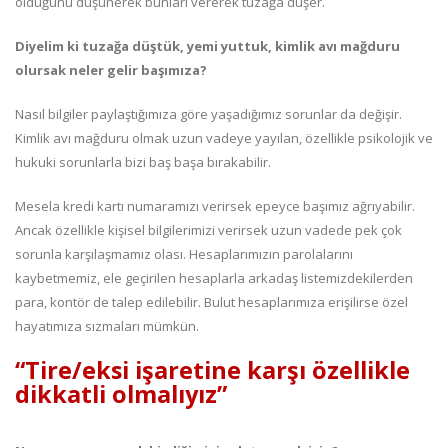
olduğunu düşünerek bunları vererek tuzağa düşer.
Diyelim ki tuzağa düştük, yemi yuttuk, kimlik avı mağduru
olursak neler gelir başımıza?
Nasıl bilgiler paylaştığımıza göre yaşadığımız sorunlar da değişir.
Kimlik avı mağduru olmak uzun vadeye yayılan, özellikle psikolojik ve
hukuki sorunlarla bizi baş başa bırakabilir.
Mesela kredi kartı numaramızı verirsek epeyce başımız ağrıyabilir.
Ancak özellikle kişisel bilgilerimizi verirsek uzun vadede pek çok
sorunla karşılaşmamız olası. Hesaplarımızın parolalarını
kaybetmemiz, ele geçirilen hesaplarla arkadaş listemizdekilerden
para, kontör de talep edilebilir. Bulut hesaplarımıza erişilirse özel
hayatımıza sızmaları mümkün.
“Tire/eksi işaretine karşı özellikle
dikkatli olmalıyız”