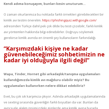
Kendi adıma konuşayım, bunları kesin unuturum…
O zaman okurlarımıza bu noktada farklı örnekleri görebilecekleri bir
kimlik avı testini önerelim.
https://phishingquiz.withgoogle.com/
adresinden Türkçe dahil pek çok dilde bu testi çözebilir, farklı kimlik
avı yöntemleri hakkında bilgi edinebilirler. Doğruyu söylemek
gerekirse kimlik avında en önemli şey kullanıcıların farkındalığı.
“Karşımızdaki kişiye ne kadar
güvenebileceğimiz sohbetimizin ne
kadar iyi olduğuyla ilgili değil”
Wapa, Tinder, Hornet gibi arkadaşlık/tanışma uygulamaları
kullandığımızda kimlik avı mağduru olabilir miyiz? Bu
uygulamaları kullanırken nelere dikkat edebiliriz?
Evet, bu çok sık karşımıza çıkıyor. Aslında arkadaşlık uygulamalarında
ve sexting sırasında güvenliğin farklı boyutları da var. Bunları da
ayrıca ele alalım önümüzdeki günlerde ama kimlik avına burada