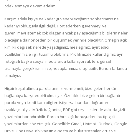
odaklanmaya devam edelim.
Karşımızdaki kişiye ne kadar güvenebileceğimiz sohbetimizin ne
kadar iyi olduğuyla ilgili değil. Flört ederken güvenmeyi ve
güvenilmeyi istemek çok olağan ancak paylaşacağımız bilgilerin neler
olacağına dair önceden bir düşünmek yerinde olacaktır. Örneğin açık
kimlikli değilsek nerede yaşadığımız, mesleğimiz, ayırt edici
özelliklerimizle ilgili tutumlu olabiliriz. Profilimizde kullandığımız aynı
fotoğrafı başka sosyal mecralarda kullanıyorsak ters görsel
aramayla gerçek ismimize, hesaplarımıza ulaşılabilir. Bunun farkında
olmalıyız.
Hiçbir koşul altında parolalarımızı vermemeli, bize gelen her tür
bağlantıya karşı tedbirli olmalıyız. Özellikle bize gelen bir bağlantı
parola veya kredi kartı bilgileri istiyorsa bundan doğrudan
uzaklaşmalıyız. Müzik bağlantısı, PDF gibi çeşitli ekler de aslında gizli
yazılımlar barındırabilir. Parola hırsızlığı konuşurken bu tip gizli
yazılımlardan söz etmiştik. Genellikle Gmail, Hotmail, Outlook, Google
Drive, One Drive gibi yaygın e-posta ve bulut sistemler virüs ve