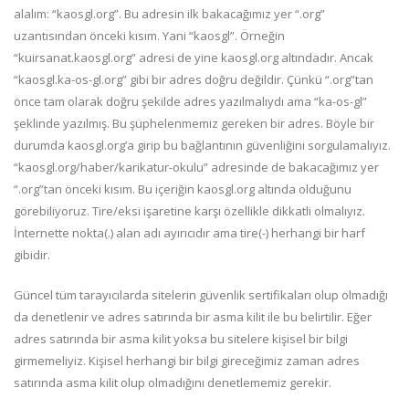
alalım: “kaosgl.org”. Bu adresin ilk bakacağımız yer “.org”
uzantısından önceki kısım. Yani “kaosgl”. Örneğin
“kuirsanat.kaosgl.org” adresi de yine kaosgl.org altındadır. Ancak
“kaosgl.ka-os-gl.org” gibi bir adres doğru değildir. Çünkü “.org”tan
önce tam olarak doğru şekilde adres yazılmalıydı ama “ka-os-gl”
şeklinde yazılmış. Bu şüphelenmemiz gereken bir adres. Böyle bir
durumda kaosgl.org’a girip bu bağlantının güvenliğini sorgulamalıyız.
“kaosgl.org/haber/karikatur-okulu” adresinde de bakacağımız yer
“.org”tan önceki kısım. Bu içeriğin kaosgl.org altında olduğunu
görebiliyoruz. Tire/eksi işaretine karşı özellikle dikkatli olmalıyız.
İnternette nokta(.) alan adı ayırıcıdır ama tire(-) herhangi bir harf
gibidir.
Güncel tüm tarayıcılarda sitelerin güvenlik sertifikaları olup olmadığı
da denetlenir ve adres satırında bir asma kilit ile bu belirtilir. Eğer
adres satırında bir asma kilit yoksa bu sitelere kişisel bir bilgi
girmemeliyiz. Kişisel herhangi bir bilgi gireceğimiz zaman adres
satırında asma kilit olup olmadığını denetlememiz gerekir.