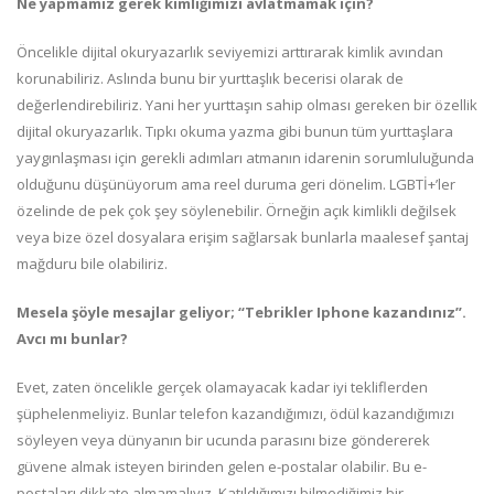
Ne yapmamız gerek kimliğimizi avlatmamak için?
Öncelikle dijital okuryazarlık seviyemizi arttırarak kimlik avından
korunabiliriz. Aslında bunu bir yurttaşlık becerisi olarak de
değerlendirebiliriz. Yani her yurttaşın sahip olması gereken bir özellik
dijital okuryazarlık. Tıpkı okuma yazma gibi bunun tüm yurttaşlara
yaygınlaşması için gerekli adımları atmanın idarenin sorumluluğunda
olduğunu düşünüyorum ama reel duruma geri dönelim. LGBTİ+’ler
özelinde de pek çok şey söylenebilir. Örneğin açık kimlikli değilsek
veya bize özel dosyalara erişim sağlarsak bunlarla maalesef şantaj
mağduru bile olabiliriz.
Mesela şöyle mesajlar geliyor; “Tebrikler Iphone kazandınız”.
Avcı mı bunlar?
Evet, zaten öncelikle gerçek olamayacak kadar iyi tekliflerden
şüphelenmeliyiz. Bunlar telefon kazandığımızı, ödül kazandığımızı
söyleyen veya dünyanın bir ucunda parasını bize göndererek
güvene almak isteyen birinden gelen e-postalar olabilir. Bu e-
postaları dikkate almamalıyız. Katıldığımızı bilmediğimiz bir