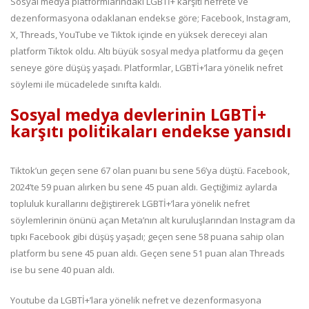
Sosyal medya platformlarındaki LGBTİ+ karşıtı nefrete ve
dezenformasyona odaklanan endekse göre; Facebook, Instagram,
X, Threads, YouTube ve Tiktok içinde en yüksek dereceyi alan
platform Tiktok oldu. Altı büyük sosyal medya platformu da geçen
seneye göre düşüş yaşadı. Platformlar, LGBTİ+’lara yönelik nefret
söylemi ile mücadelede sınıfta kaldı.
Sosyal medya devlerinin LGBTİ+
karşıtı politikaları endekse yansıdı
Tiktok’un geçen sene 67 olan puanı bu sene 56’ya düştü. Facebook,
2024’te 59 puan alırken bu sene 45 puan aldı. Geçtiğimiz aylarda
topluluk kurallarını değiştirerek LGBTİ+’lara yönelik nefret
söylemlerinin önünü açan Meta’nın alt kuruluşlarından Instagram da
tıpkı Facebook gibi düşüş yaşadı; geçen sene 58 puana sahip olan
platform bu sene 45 puan aldı. Geçen sene 51 puan alan Threads
ise bu sene 40 puan aldı.
Youtube da LGBTİ+’lara yönelik nefret ve dezenformasyona