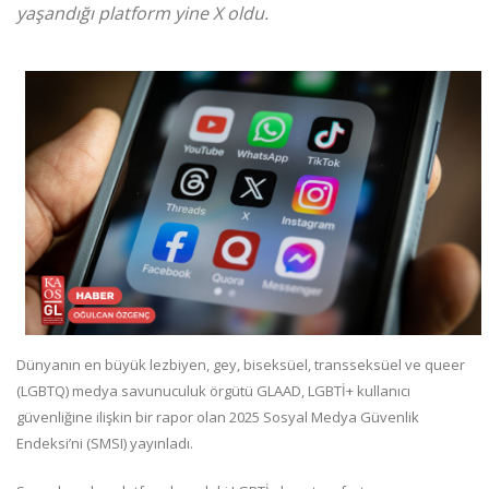
yaşandığı platform yine X oldu.
Dünyanın en büyük lezbiyen, gey, biseksüel, transseksüel ve queer
(LGBTQ) medya savunuculuk örgütü GLAAD, LGBTİ+ kullanıcı
güvenliğine ilişkin bir rapor olan 2025 Sosyal Medya Güvenlik
Endeksi’ni (SMSI) yayınladı.