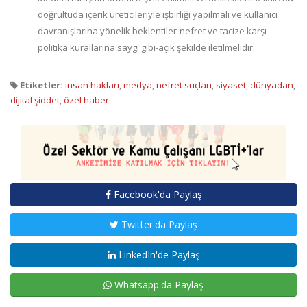
doğrultuda içerik üreticileriyle işbirliği yapılmalı ve kullanıcı
davranışlarına yönelik beklentiler-nefret ve tacize karşı
politika kurallarına saygı gibi-açık şekilde iletilmelidir.
Etiketler:
insan hakları
,
medya
,
nefret suçları
,
siyaset
,
dünyadan
,
dijital şiddet
,
özel haber
Facebook'da Paylaş
Twitter'da Paylaş
LinkedIn'de Paylaş
Whatsapp'da Paylaş