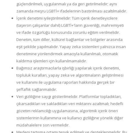
güçlendirilmeli, uygulanmalı ya da geri getirilmelidir; aynı
zamanda meşru LGBTİ+ ifadelerinin bastırılması azaltılmalıdır.
İçerik denetimi iyileştirilmelidir: Tüm içerik denetleyicilere
(taşeron çalışanlar dahil) LGBTİ+'ların güvenliği, mahremiyeti
ve ifade özgürlüğü konusunda zorunlu eğitim verilmelidir.
Denetim, tüm diller, kültürel bağlamlar ve bölgeler arasında
eşit şekilde yapılmalıdır. Yapay zeka sistemleri yalnızca insan
denetimine yönlendirmek amacıyla kullanılmalı, otomatik
kaldırma işlemleri için kullanılmamalıdır.
Bağımsız araştırmacılarla işbirliği yapılarak içerik denetimi,
topluluk kuralları, yapay zeka ve algoritmaların geliştirilmesi
ve kullanımı ile uygulama raporları hakkında gerçek bir
şeffaflık sağlanmalıdır.
Veri gizliliğine saygı gösterilmelidir. Platformlar topladıkları,
çıkarsadıkları ve sakladıkları veri miktarını azaltmalı; hedefli
gözetim reklamcılığı uygulamasına, algoritmik içerik öneri
sistemlerinin kullanımına ve kullanıcı gizliliğine yönelik diğer
müdahalelere son vermelidir.
Medeni tartışma ortamı teşvik edilmeli ve desteklenmelidir. Bu