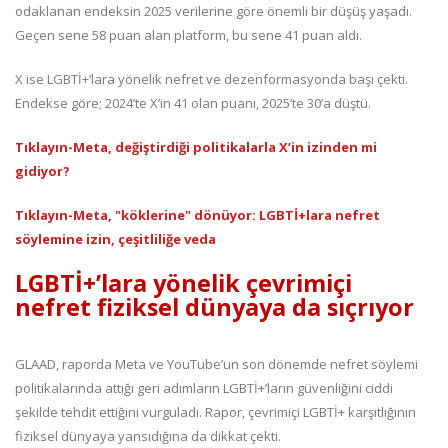
odaklanan endeksin 2025 verilerine göre önemli bir düşüş yaşadı.
Geçen sene 58 puan alan platform, bu sene 41 puan aldı.
X ise LGBTİ+’lara yönelik nefret ve dezenformasyonda başı çekti.
Endekse göre; 2024’te X’in 41 olan puanı, 2025’te 30’a düştü.
Tıklayın-Meta, değiştirdiği politikalarla X’in izinden mi
gidiyor?
Tıklayın-Meta, "köklerine" dönüyor: LGBTİ+lara nefret
söylemine izin, çeşitliliğe veda
LGBTİ+’lara yönelik çevrimiçi
nefret fiziksel dünyaya da sıçrıyor
GLAAD, raporda Meta ve YouTube’un son dönemde nefret söylemi
politikalarında attığı geri adımların LGBTİ+’ların güvenliğini ciddi
şekilde tehdit ettiğini vurguladı. Rapor, çevrimiçi LGBTİ+ karşıtlığının
fiziksel dünyaya yansıdığına da dikkat çekti.