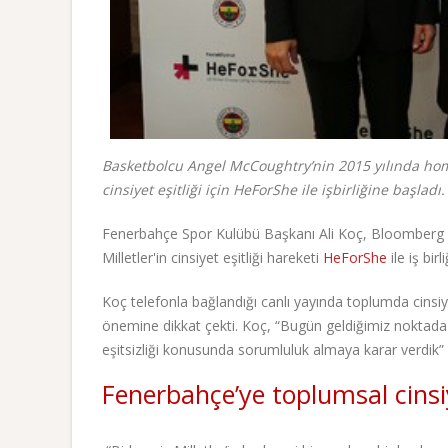
Basketbolcu Angel McCoughtry’nin 2015 yılında ho
cinsiyet eşitliği için HeForShe ile işbirliğine başladı.
Fenerbahçe Spor Kulübü Başkanı Ali Koç, Bloomberg TV
Milletler'in cinsiyet eşitliği hareketi
HeForShe
ile iş birl
Koç telefonla bağlandığı canlı yayında toplumda cinsiyet 
önemine dikkat çekti. Koç, “Bugün geldiğimiz noktada 
eşitsizliği konusunda sorumluluk almaya karar verdik” 
Fenerbahçe’ye toplumsal cinsi