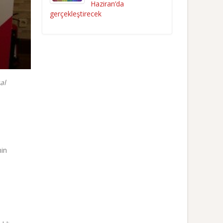
Haziran’da
gerçekleştirecek
al
nin