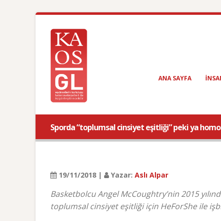
ANA SAYFA
INSA
Sporda “toplumsal cinsiyet eşitliği” peki ya homo
19/11/2018 |
Yazar:
Aslı Alpar
Basketbolcu Angel McCoughtry’nin 2015 yılın
toplumsal cinsiyet eşitliği için HeForShe ile işb