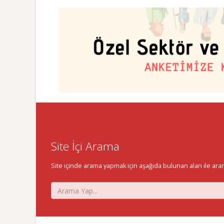
Site İçi Arama
Site içinde arama yapmak için aşağıda bulunan alan ile aramak 