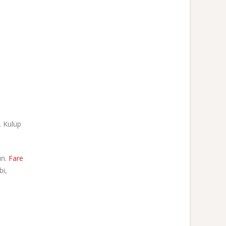
. Kulüp
ün.
Fare
bi,