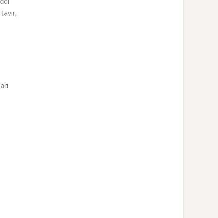
iddi
tavır,
arı