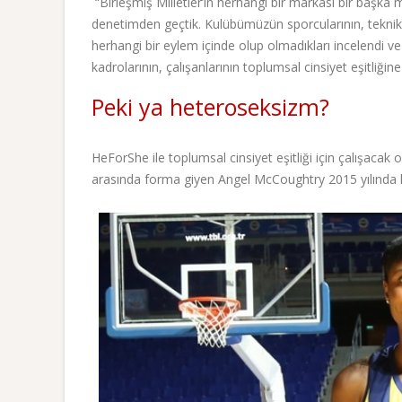
“Birleşmiş Milletler’in herhangi bir markası bir başka m
denetimden geçtik. Kulübümüzün sporcularının, teknik ka
herhangi bir eylem içinde olup olmadıkları incelendi v
kadrolarının, çalışanlarının toplumsal cinsiyet eşitliğine
Peki ya heteroseksizm?
HeForShe ile toplumsal cinsiyet eşitliği için çalışaca
arasında forma giyen Angel McCoughtry 2015 yılında 