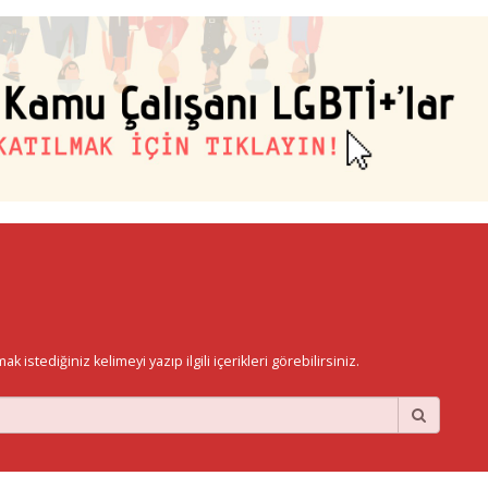
istediğiniz kelimeyi yazıp ilgili içerikleri görebilirsiniz.