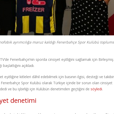
mofobik ayrımcılığa maruz kaldığı Fenerbahçe Spor Kulübü toplums
’de Fenerbahçe’nin sporda cinsiyet eşitliğini sağlamak için Birleşmiş
iği başlattığını açıkladı.
eşitliğine kitleleri dâhil edebilmek için basının ilgisi, desteği ve takibi
Fenerbahçe Spor Kulübü olarak Türkiye içinde bir sorun olan cinsiyet
dedi ve bu işbirliği için Kulübün denetimden geçtiğini de
söyledi
.
yet denetimi