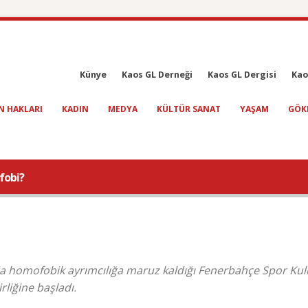
Künye
Kaos GL Derneği
Kaos GL Dergisi
Kao
N HAKLARI
KADIN
MEDYA
KÜLTÜR SANAT
YAŞAM
GÖK
fobi?
da homofobik ayrımcılığa maruz kaldığı Fenerbahçe Spor Ku
irliğine başladı.