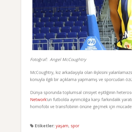
Fotoğraf: Angel McCoughtry
McCoughtry, kız arkadaşıyla olan ilişkisini yalanlamaz
konuyla ilgili bir açıklama yapmamış ve sporcudan özü
Dünya sporunda toplumsal cinsiyet eşitliğinin hetero
Network
‘un futbolda ayrımcılığa karşı farkındalık ya
homofobi ve transfobinin önüne geçmek için mücad
Etiketler:
yaşam
,
spor