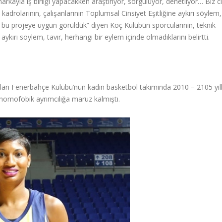
arkayla iş birliği yapacakken araştırıyor, sorguluyor, denetliyor… Biz c
drolarının, çalışanlarının Toplumsal Cinsiyet Eşitliğine aykırı söylem, 
e bu projeye uygun görüldük” diyen Koç Kulübün sporcularının, teknik
 aykırı söylem, tavır, herhangi bir eylem içinde olmadıklarını belirtti.
k olan Fenerbahçe Kulübü’nün kadın basketbol takımında 2010 – 2105 yıll
homofobik ayrımcılığa maruz kalmıştı.