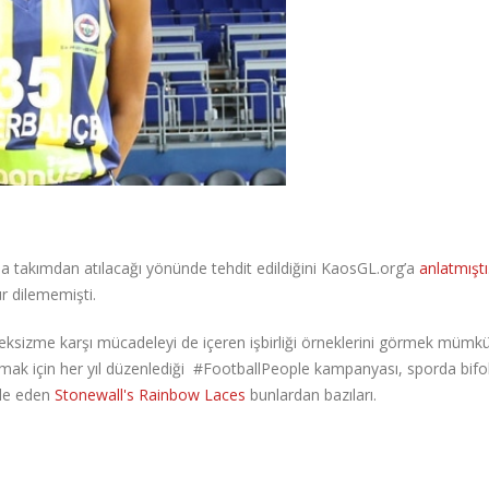
sa takımdan atılacağı yönünde tehdit edildiğini KaosGL.org’a
anlatmıştı
r dilememişti.
seksizme karşı mücadeleyi de içeren işbirliği örneklerini görmek mümk
ratmak için her yıl düzenlediği #FootballPeople kampanyası, sporda bifo
ele eden
Stonewall's Rainbow Laces
bunlardan bazıları.