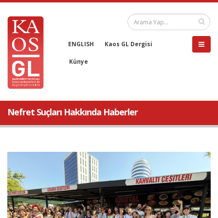
ENGLISH
Kaos GL Dergisi
Künye
Nefret Suçları Hakkında Haberler