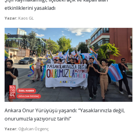
etkinliklerini yasakladı
Yazar:
Kaos GL
Ankara Onur Yürüyüşü yaşandı: “Yasaklarınızla değil,
onurumuzla yazıyoruz tarihi”
Yazar:
Oğulcan Özgenç