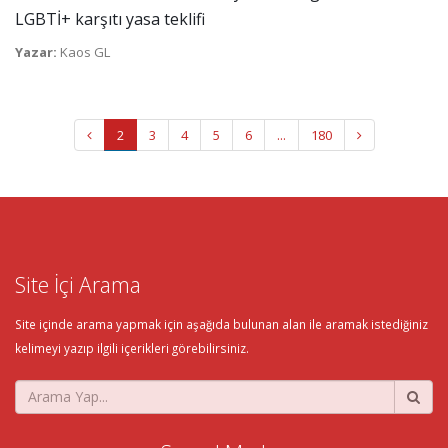
LGBTİ+ karşıtı yasa teklifi
Yazar:
Kaos GL
2
3
4
5
6
...
180
Site İçi Arama
Site içinde arama yapmak için aşağıda bulunan alan ile aramak istediğiniz
kelimeyi yazıp ilgili içerikleri görebilirsiniz.