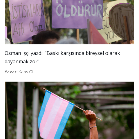
Osman İşçi yazdı: “Baskı karşısında bireysel olarak
dayanmak zor"
Yazar:
Kaos GL