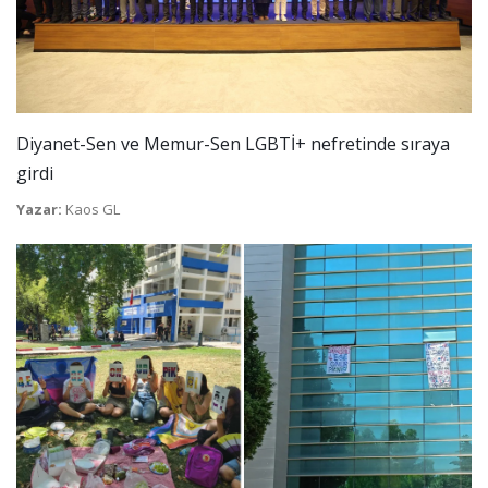
Diyanet-Sen ve Memur-Sen LGBTİ+ nefretinde sıraya
girdi
Yazar:
Kaos GL