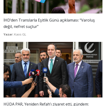
İHD’den Translarla Eşitlik Günü açıklaması: “Varoluş
değil, nefret suçtur”
Yazar:
Kaos GL
HÜDA PAR, Yeniden Refah’ı ziyaret etti, gündem: