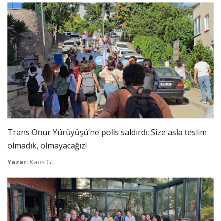
Trans Onur Yürüyüşü’ne polis saldırdı: Size asla teslim
olmadık, olmayacağız!
Yazar:
Kaos GL