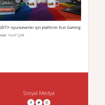
GBTİ+ oyunseverler için platform: Kuir Gaming
azar:
Yusuf Çelik
Sosyal Medya