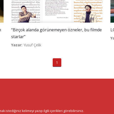
m
“Birçok alanda görünemeyen özneler, bu filmde
L
starlar”
Y
Yazar:
Yusuf Çelik
1
istediğiniz kelimeyi yazıp ilgili içerikleri görebilirsiniz.