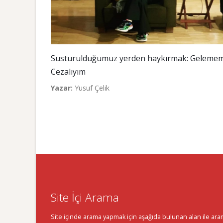
Susturulduğumuz yerden haykırmak: Geleme
Cezalıyım
Yazar:
Yusuf Çelik
Site İçi Arama
Site içinde arama yapmak için aşağıda bulunan alan ile aramak 