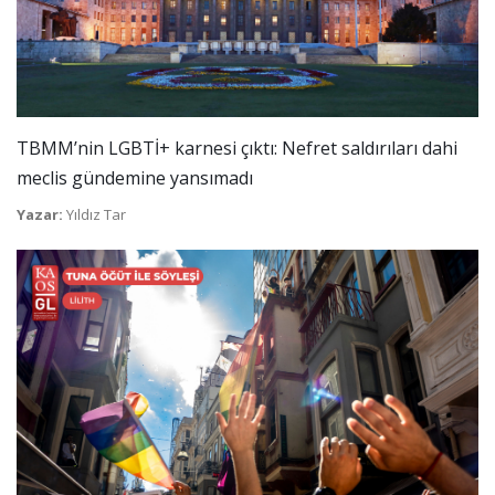
TBMM’nin LGBTİ+ karnesi çıktı: Nefret saldırıları dahi
meclis gündemine yansımadı
Yazar:
Yıldız Tar