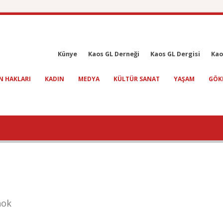
Künye
Kaos GL Derneği
Kaos GL Dergisi
Kao
N HAKLARI
KADIN
MEDYA
KÜLTÜR SANAT
YAŞAM
GÖK
nok