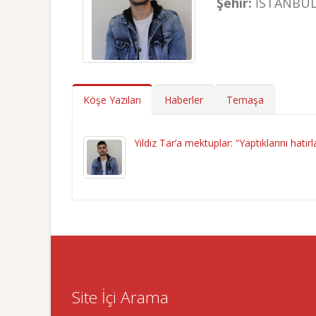
Şehir:
İSTANBU
Köşe Yazıları
Haberler
Temaşa
Yıldız Tar’a mektuplar: “Yaptıklarını hatır
Site İçi Arama