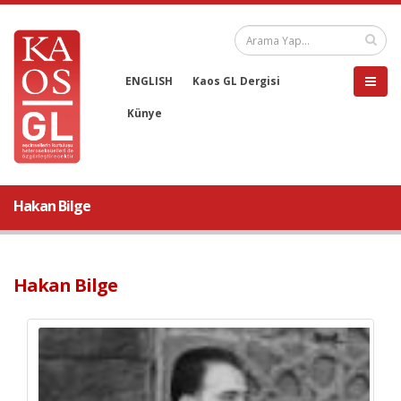
ENGLISH
Kaos GL Dergisi
Künye
Hakan Bilge
Hakan Bilge