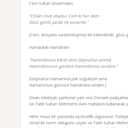
Cem Sultan Divanı’ndan:
“Cihân rindi oluptur Cem ki her dem
Gözü gönlü şarâb ile püserde.”
(Cem, dünyada vurdumduymaz bir kalenderdir; gözü-gön
Hamdullah Hamdi’den
"Hammâmına bârid idim Göynük’ün ammâ
Hammâmcısını gördüm hammâmına ısındım."
(Göynük’ün hamamına pek soğuktum ama
Hamamcısını görünce hamamına ısındım.)
Divan edebiyatı şairlerinin yanı sıra Osmanlı padişahla
ise Fatih Sultan Mehmet’in Avni mahlasını kullanarak y
Hilmi Yavuz bir yazısında eşcinsellik olgusunun Türki
cinsel bir norm olduğunu söyler ve Fatih Sultan Mehmet’in