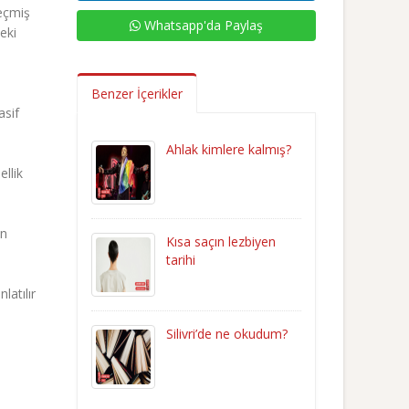
eçmiş
Whatsapp'da Paylaş
eki
Benzer İçerikler
asif
Ahlak kimlere kalmış?
llik
en
Kısa saçın lezbiyen
tarihi
latılır
Silivri’de ne okudum?