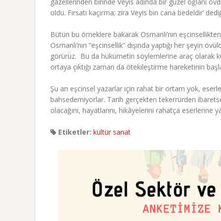
gazellerinden birinde Veyis adında bir güzel oğlanı övdüğ
oldu. Fırsatı kaçırma; zira Veyis bin cana bedeldir’ dedi
Bütün bu örneklere bakarak Osmanlı’nın eşcinsellikten
Osmanlı’nın “eşcinsellik” dışında yaptığı her şeyin övül
görürüz. Bu da hükümetin söylemlerine araç olarak kullan
ortaya çıktığı zaman da ötekileştirme hareketinin başlad
Şu an eşcinsel yazarlar için rahat bir ortam yok, eserl
bahsedemiyorlar. Tarih gerçekten tekerrürden ibarets
olacağını, hayatlarını, hikâyelerini rahatça eserlerine 
Etiketler:
kültür sanat