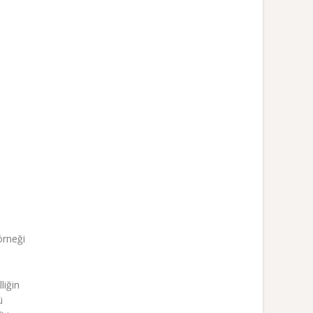
örneği
liğin
ü