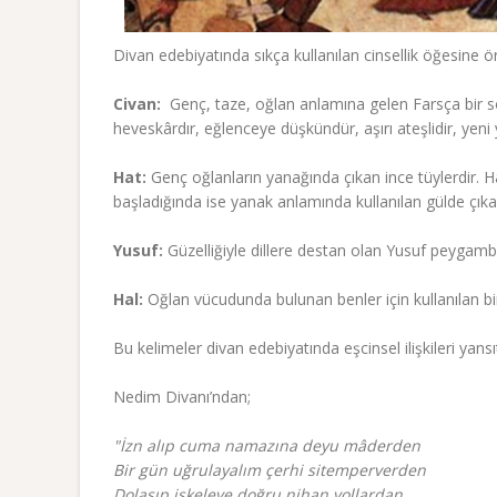
Divan edebiyatında sıkça kullanılan cinsellik öğesine
Civan:
Genç, taze, oğlan anlamına gelen Farsça bir sö
heveskârdır, eğlenceye düşkündür, aşırı ateşlidir, yeni 
Hat:
Genç oğlanların yanağında çıkan ince tüylerdir. H
başladığında ise yanak anlamında kullanılan gülde çıkan
Yusuf:
Güzelliğiyle dillere destan olan Yusuf peygamber 
Hal:
Oğlan vücudunda bulunan benler için kullanılan bir
Bu kelimeler divan edebiyatında eşcinsel ilişkileri yans
Nedim Divanı’ndan;
"İzn alıp cuma namazına deyu mâderden
Bir gün uğrulayalım çerhi sitemperverden
Dolaşıp iskeleye doğru nihan yollardan