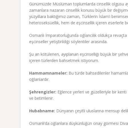
Günümüzde Müslüman toplumlarda cinsellik olgusu ayı
zamanlara nazaran cinsellik konusu büyük bir değişime
yüzyıllara baktığımız zaman, Türklerin İslam’ı benims
heteroseksüellik, hem de eşcinsellik içeren eserlerle b
Osmanlı İmparatorluğunda oğlancılık oldukça revaçta o
eşcinseller yetiştirildiği söylentiler arasında.
Şu an kötülenen, ayıplanan eşcinselliği büyük bir şehv
içeren türlerden bahsetmek istiyorum.
Hammamnameler:
Bu türde bahsedilenler hamamlar,
oğlanlardır.
Şehrengizler:
Eğlence yerleri ve güzelleriyle bir kenti
ve betimlenir.
Hubabname:
Dünyanın çeşitli uluslarına mensup delikanl
Osmanlı’da oğlanlara düşkünlüğün onay görmesi Divan 