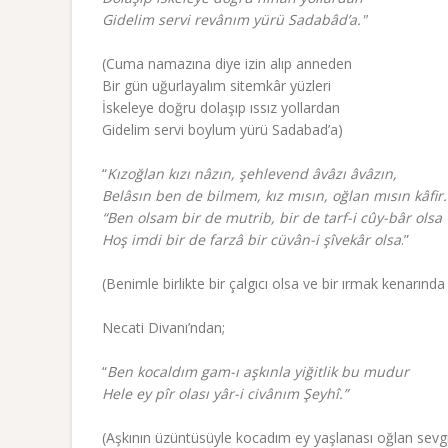
Gidelim servi revânım yürü Sadabâd’a."
(Cuma namazına diye izin alıp anneden
Bir gün uğurlayalım sitemkâr yüzleri
İskeleye doğru dolaşıp ıssız yollardan
Gidelim servi boylum yürü Sadabad’a)
“
Kızoğlan kızı nâzın, şehlevend âvâzı âvâzın,
Belâsın ben de bilmem, kız mısın, oğlan mısın kâfir.
“Ben olsam bir de mutrib, bir de tarf-i cûy-bâr olsa
Hoş imdi bir de farzâ bir cüvân-i şîvekâr olsa
.”
(Benimle birlikte bir çalgıcı olsa ve bir ırmak kenarında 
Necati Divanı’ndan;
“
Ben kocaldım gam-ı aşkınla yiğitlik bu mudur
Hele ey pîr olası yâr-i civânım Şeyhî.”
(Aşkının üzüntüsüyle kocadım ey yaşlanası oğlan sevgil