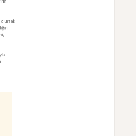
irin
 olursak
ığını
ni,
yla
m