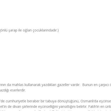
lü şarap ile oğlan çocuklarındadır.)
rının da mahlas kullanarak yazdıkları gazeller vardır. Bunun en çarpıcı 
azdığı eserlerdir.
ye’de cumhuriyetle beraber bir tabuya dönüştüğünü, Osmanlı’da eşcinsel
 de divan şiirlerinde eşcinselliğini yansıttığını belirtir. Fatih’in en ünl