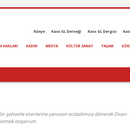
Künye
Kaos GL Derneği
Kaos GL Dergisi
Kao
N HAKLARI
KADIN
MEDYA
KÜLTÜR SANAT
YAŞAM
GÖK
 bir şehvetle eserlerine yansıtan ecdadımıza dönerek Divan
setmek istiyorum.