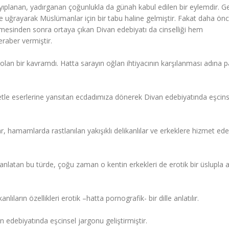
planan, yadırganan çoğunlukla da günah kabul edilen bir eylemdir. G
 uğrayarak Müslümanlar için bir tabu haline gelmiştir. Fakat daha önc
emesinden sonra ortaya çıkan Divan edebiyatı da cinselliği hem
eraber vermiştir.
lan bir kavramdı. Hatta sarayın oğlan ihtiyacının karşılanması adına p
etle eserlerine yansıtan ecdadımıza dönerek Divan edebiyatında eşcinse
 hamamlarda rastlanılan yakışıklı delikanlılar ve erkeklere hizmet ed
 anlatan bu türde, çoğu zaman o kentin erkekleri de erotik bir üslupla an
ıların özellikleri erotik –hatta pornografik- bir dille anlatılır.
edebiyatında eşcinsel jargonu geliştirmiştir.