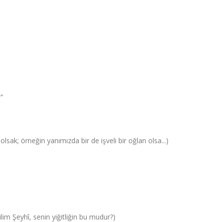
”
olsak; örneğin yanımızda bir de işveli bir oğlan olsa...)
im Şeyhî, senin yiğitliğin bu mudur?)