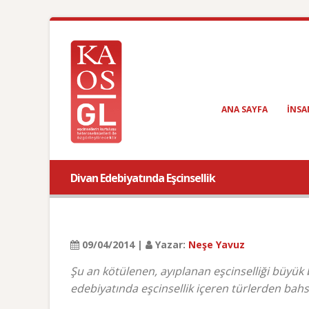
ANA SAYFA
INSA
Divan Edebiyatında Eşcinsellik
09/04/2014 |
Yazar:
Neşe Yavuz
Şu an kötülenen, ayıplanan eşcinselliği büyük
edebiyatında eşcinsellik içeren türlerden bah