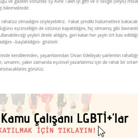
ü ve gazelin sonunda ’Ey Avni! Taliin iyi gitti ve o sevgili (Veyis) misaf
ği bilinmektedir.
 rahatsız olmadığını söyleyebiliriz. Fakat şimdiki hükümetlere bakacak
düğünü eşcinselliğin de üstünün kapatıldığını, hiç olmamış gibi davranıld
abileceği şeyleri direkt aldığını, geri kalan her şeyin ört bas edildiği
ığını –başlatıldığını- gösterir.
erinde kendilerinden, yaşamlarından Divan Edebiyatı şairlerinin rahatlığı
e, umarım, yakın zamanda eşcinsel yazarlarımız için de rahat bir orta
yansıtacaklarını görürüz.