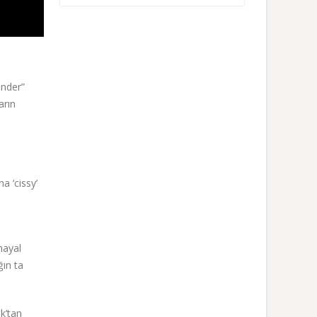
ender”
arın
a ‘cissy’
hayal
ğın ta
k’tan