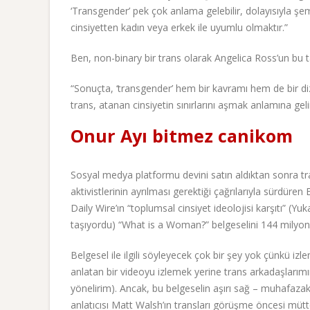
‘Transgender’ pek çok anlama gelebilir, dolayısıyla şem
cinsiyetten kadın veya erkek ile uyumlu olmaktır.”
Ben, non-binary bir trans olarak Angelica Ross’un bu t
“Sonuçta, ‘transgender’ hem bir kavramı hem de bir diz
trans, atanan cinsiyetin sınırlarını aşmak anlamına gelir
Onur Ayı bitmez canikom
Sosyal medya platformu devini satın aldıktan sonra trans
aktivistlerinin ayrılması gerektiği çağrılarıyla sürdü
Daily Wire’ın “toplumsal cinsiyet ideolojisi karşıtı” (Yu
taşıyordu) “What is a Woman?” belgeselini 144 milyon t
Belgesel ile ilgili söyleyecek çok bir şey yok çünkü 
anlatan bir videoyu izlemek yerine trans arkadaşlarımın
yönelirim). Ancak, bu belgeselin aşırı sağ – muhafazakar
anlatıcısı Matt Walsh’ın transları görüşme öncesi mütt