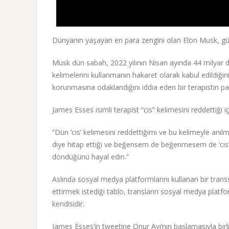
Dünyanın yaşayan en para zengini olan Elon Musk, gü
Musk dün sabah, 2022 yılının Nisan ayında 44 milyar do
kelimelerini kullanmanın hakaret olarak kabul edildiğin
korunmasına odaklandığını iddia eden bir terapistin pay
James Esses isimli terapist “cis” kelimesini reddettiği iç
“Dün ‘cis’ kelimesini reddettiğimi ve bu kelimeyle anılm
diye hitap ettiği ve beğensem de beğenmesem de ‘cis
döndüğünü hayal edin.”
Aslında sosyal medya platformlarını kullanan bir trans
ettirmek istediği tablo, transların sosyal medya platfo
kendisidir.
James Esses’in tweetine Onur Ayı’nın başlamasıyla bir