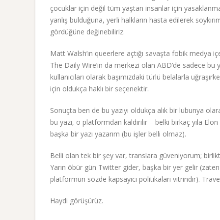
çocuklar için değil tüm yaştan insanlar için yasaklanmas
yanlış bulduğuna, yerli halkların hasta edilerek soykırı
gördüğüne değinebiliriz.
Matt Walsh’ın queerlere açtığı savaşta fobik medya içer
The Daily Wire’ın da merkezi olan ABD’de sadece bu y
kullanıcıları olarak başımızdaki türlü belalarla uğraşı
için oldukça haklı bir seçenektir.
Sonuçta ben de bu yazıyı oldukça alık bir lubunya ola
bu yazı, o platformdan kaldırılır – belki birkaç yıla Elo
başka bir yazı yazarım (bu işler belli olmaz).
Belli olan tek bir şey var, translara güveniyorum; birl
Yarın öbür gün Twitter gider, başka bir yer gelir (za
platformun sözde kapsayıcı politikaları vitrindir). T
Haydi görüşürüz.