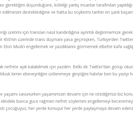
ı gerektiğini düşündüğüne, köleliği yanlış insanlar tarafından yapıldığı 
m edilmesini desteklediğine ve hatta bu soykırımı tarihin en şanlı başarı
iği üretimi için transları nasıl kandırdığına ayrıntılı değinmemize gerek
ıl 450’nin üzerinde trans düşmanı yasa geçmişken, Türkiye’den Twitte
rken Elon Musk’ı engellemek ve yazdıklarını görmemek elbette kafa sağlı
rak nefrete ayık kalabilmek için yazdım. Belki de Twitter’dan görüp ok
n Musk kimin ebeveynliğini üstlenmeye giriştiğini hatırlar ben bu yazıyı h
ikte yaşamı savunurken yaşamımızın devamı için ne istediğimizi biz konuş
ten elindeki bunca güce rağmen nefret söylemini engellemeyi beceremey
ravesti çocuğuyuz, her yerde konuşur her yerde paylaşmaya devam ederiz