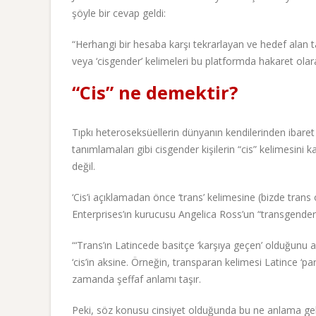
şöyle bir cevap geldi:
“Herhangi bir hesaba karşı tekrarlayan ve hedef alan ta
veya ‘cisgender’ kelimeleri bu platformda hakaret olarak
“Cis” ne demektir?
Tıpkı heteroseksüellerin dünyanın kendilerinden ibaret 
tanımlamaları gibi cisgender kişilerin “cis” kelimesini k
değil.
‘Cis’i açıklamadan önce ‘trans’ kelimesine (bizde trans
Enterprises’ın kurucusu Angelica Ross’un “transgender”
“‘Trans’ın Latincede basitçe ‘karşıya geçen’ olduğunu a
‘cis’in aksine. Örneğin, transparan kelimesi Latince ‘pa
zamanda şeffaf anlamı taşır.
Peki, söz konusu cinsiyet olduğunda bu ne anlama gelir