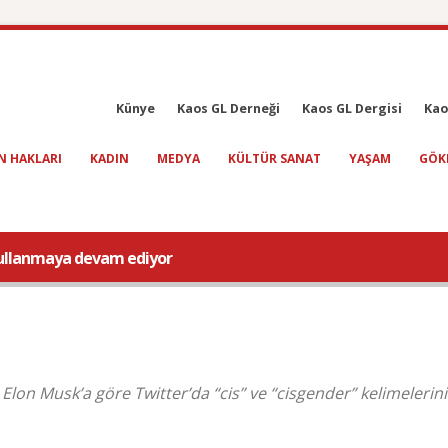
Künye
Kaos GL Derneği
Kaos GL Dergisi
Kao
N HAKLARI
KADIN
MEDYA
KÜLTÜR SANAT
YAŞAM
GÖK
kullanmaya devam ediyor
lon Musk’a göre Twitter’da “cis” ve “cisgender” kelimelerini