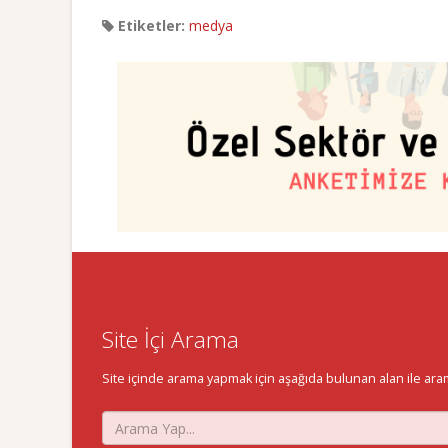
Etiketler:
medya
Site İçi Arama
Site içinde arama yapmak için aşağıda bulunan alan ile aramak 