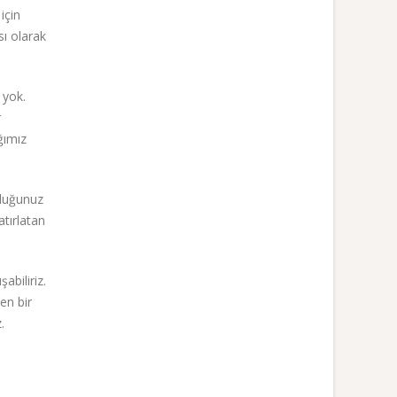
için
sı olarak
 yok.
r
ğımız
uduğunuz
atırlatan
abiliriz.
en bir
.