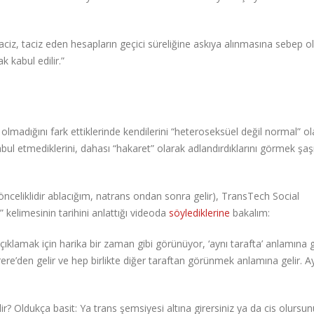
ciz, taciz eden hesapların geçici süreliğine askıya alınmasına sebep olur
 kabul edilir.”
olmadığını fark ettiklerinde kendilerini “heteroseksüel değil normal” ol
abul etmediklerini, dahası “hakaret” olarak adlandırdıklarını görmek şaşı
 önceliklidir ablacığım, natrans ondan sonra gelir), TransTech Social
 kelimesinin tarihini anlattığı videoda
söylediklerine
bakalım:
çıklamak için harika bir zaman gibi görünüyor, ‘aynı tarafta’ anlamına 
rere’den gelir ve hep birlikte diğer taraftan görünmek anlamına gelir. A
? Oldukça basit: Ya trans şemsiyesi altına girersiniz ya da cis olursun