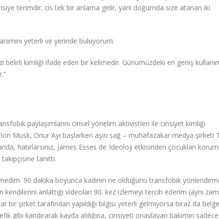
siye terimdir; cis tek bir anlama gelir, yani doğumda size atanan iki
anımını yeterli ve yerinde buluyorum:
i belirli kimliği ifade eden bir kelimedir. Günümüzdeki en geniş kullan
.”
fobik paylaşımlarını cinsel yönelim aktivistleri ile cinsiyet kimliği
ren Elon Musk, Onur Ayı başlarken aşırı sağ – muhafazakar medya şirketi
karıda, hatırlarsınız, James Esses de ‘ideoloji etkisinden çocukları koruma
akipçisine tanıttı.
izlemedim. 90 dakika boyunca kadının ne olduğunu transfobik yönlendirm
 kendilerini anlattığı videoları 90. kez izlemeyi tercih ederim (aynı z
 bir şirket tarafından yapıldığı bilgisi yeterli gelmiyorsa biraz da belge
efik gibi kandırarak kayda aldığına, cinsiyeti onaylayan bakımın sadece