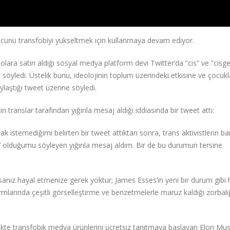
cünü transfobiyi yükseltmek için kullanmaya devam ediyor.
lara satın aldığı sosyal medya platform devi Twitter’da “cis” ve “cisg
i söyledi. Üstelik bunu, ideolojinin toplum üzerindeki etkisine ve çocukl
laştığı tweet üzerine söyledi.
in translar tarafından yığınla mesaj aldığı iddiasında bir tweet attı:
ak istemediğimi belirten bir tweet attıktan sonra, trans aktivistlerin ban
’ olduğumu söyleyen yığınla mesaj aldım. Bir de bu durumun tersine
sanız hayal etmenize gerek yoktur; James Esses’in yeni bir durum gibi 
rmlarında çeşitli görselleştirme ve benzetmelerle maruz kaldığı zorbalı
likte transfobik medya ürünlerini ücretsiz tanıtmaya başlayan Elon Mus