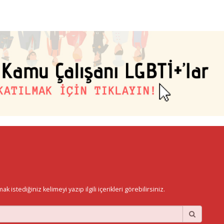
istediğiniz kelimeyi yazıp ilgili içerikleri görebilirsiniz.