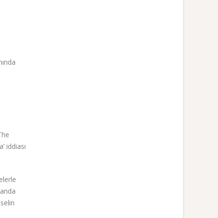
ımında
 The
’ iddiası
elerle
amanda
selin