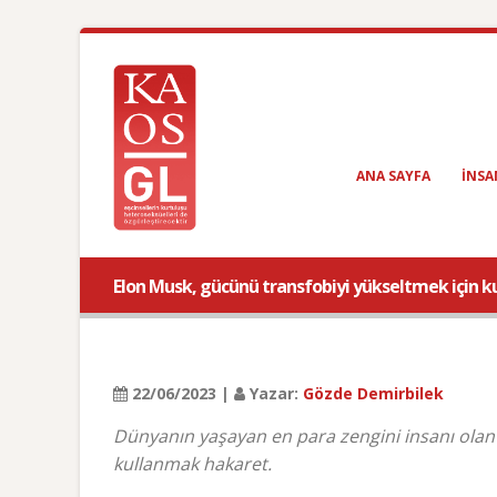
ANA SAYFA
INSA
Elon Musk, gücünü transfobiyi yükseltmek için 
22/06/2023 |
Yazar:
Gözde Demirbilek
Dünyanın yaşayan en para zengini insanı olan E
kullanmak hakaret.