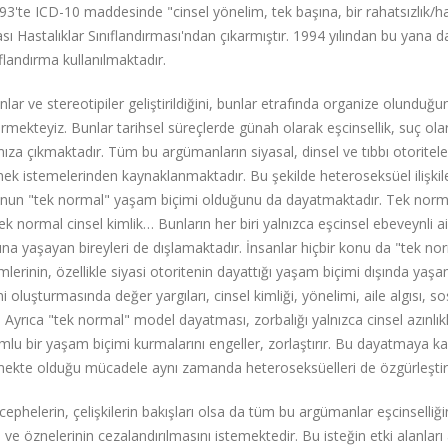
3'te ICD-10 maddesinde "cinsel yönelim, tek başına, bir rahatsızlık/ha
ası Hastalıklar Sınıflandırması'ndan çıkarmıştır. 1994 yılından bu yana 
flandırma kullanılmaktadır.
 ve stereotipiler geliştirildiğini, bunlar etrafında organize olunduğu
örmekteyiz. Bunlar tarihsel süreçlerde günah olarak eşcinsellik, suç ola
ımıza çıkmaktadır. Tüm bu argümanların siyasal, dinsel ve tıbbı otoritele
ek istemelerinden kaynaklanmaktadır. Bu şekilde heteroseksüel ilişkile
unun "tek normal" yaşam biçimi olduğunu da dayatmaktadır. Tek norma
 normal cinsel kimlik… Bunların her biri yalnızca eşcinsel ebeveynli ail
şına yaşayan bireyleri de dışlamaktadır. İnsanlar hiçbir konu da "tek no
lerinin, özellikle siyasi otoritenin dayattığı yaşam biçimi dışında yaş
ni oluşturmasında değer yargıları, cinsel kimliği, yönelimi, aile algısı, so
. Ayrıca "tek normal" model dayatması, zorbalığı yalnızca cinsel azınlıklı
mlu bir yaşam biçimi kurmalarını engeller, zorlaştırır. Bu dayatmaya ka
mekte olduğu mücadele aynı zamanda heteroseksüelleri de özgürleştire
cephelerin, çelişkilerin bakışları olsa da tüm bu argümanlar eşcinselliği
ve öznelerinin cezalandırılmasını istemektedir. Bu isteğin etki alanları