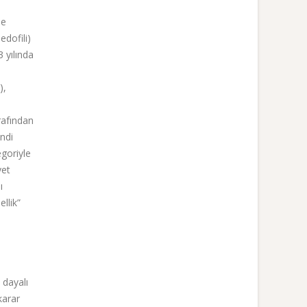
ne
edofili)
 yılında
),
l
arafından
endi
egoriyle
yet
ı
llik”
 dayalı
karar