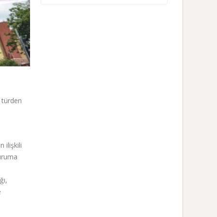
r türden
ilişkili
duruma
ğı,
e