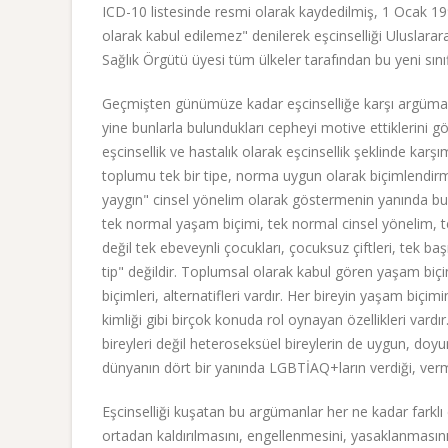
ICD-10 listesinde resmi olarak kaydedilmiş, 1 Ocak 199
olarak kabul edilemez" denilerek eşcinselliği Uluslarar
Sağlık Örgütü üyesi tüm ülkeler tarafından bu yeni sını
Geçmişten günümüze kadar eşcinselliğe karşı argümanlar
yine bunlarla bulundukları cepheyi motive ettiklerini g
eşcinsellik ve hastalık olarak eşcinsellik şeklinde karş
toplumu tek bir tipe, norma uygun olarak biçimlendirm
yaygın" cinsel yönelim olarak göstermenin yanında b
tek normal yaşam biçimi, tek normal cinsel yönelim, tek
değil tek ebeveynli çocukları, çocuksuz çiftleri, tek ba
tip" değildir. Toplumsal olarak kabul gören yaşam biçim
biçimleri, alternatifleri vardır. Her bireyin yaşam biçimi
kimliği gibi birçok konuda rol oynayan özellikleri vardır
bireyleri değil heteroseksüel bireylerin de uygun, doyu
dünyanın dört bir yanında LGBTİAQ+ların verdiği, ver
Eşcinselliği kuşatan bu argümanlar her ne kadar farklı 
ortadan kaldırılmasını, engellenmesini, yasaklanmasını 