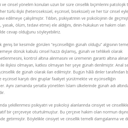
liği ve cinsel yönelim konuları uzun bir süre cinsellik biçimlerini patoloji
r türlü ilişki (heteroseksüel, eşcinsel, biseksüel) ve her tür cinsel ey
 edilmeye çalışılmıştır. Tıbbın, psikiyatrinin ve psikolojinin de geçmiş
za, yasak, ölüm, tedavi etme) ele aldığını, dinin-hukukun ve hakim olan
kilde cevap olduğunu söyleyebiliriz.
k geniş bir kesimde görülen “eşcinselliğin günah olduğu” algısının tem
remeye dönük kabulü cinsel hazzı dışlamış, günah ve tehlikeli olarak
netlenmesini, kontrol altına alınmasını ve üremenin garanti altına alına
le ilişkisi olmayan, katkısı olmayan her şeye günah denilmiştir. Anal s
insellik de günah olarak ilan edilmiştir. Bugün hâlâ dinler tarafından 
 eşcinsel karşıtı dini gruplar faaliyet yürütmekte ve eşcinselliğin
er. Aynı zamanda şeriatla yönetilen İslam ülkelerinde günah adı altınd
ır.
da şekillenmesi psikiyatri ve psikoloji alanlarında cinsiyet ve cinsellikle i
matif bir çerçeveye oturtulmuştur. Bu çerçeve hakim olan normun dışın
e getirmiştir. Böylelikle cinsiyet ve cinsellik temelli damgalanma ve 