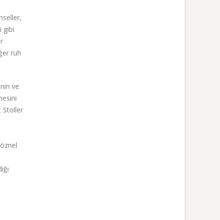
nseller,
 gibi
r
ğer ruh
inin ve
mesini
 Stoller
e
"öznel
dığı
n