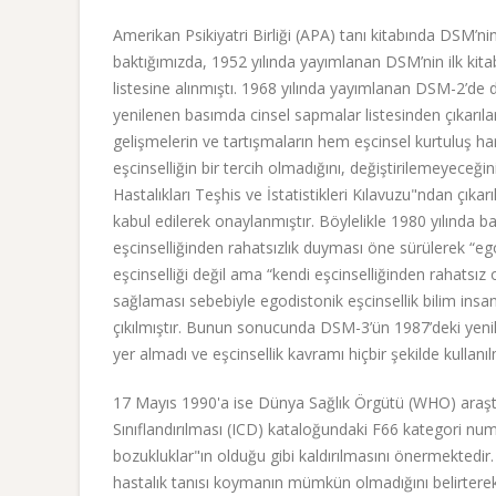
Amerikan Psikiyatri Birliği (APA) tanı kitabında DSM’nin
baktığımızda, 1952 yılında yayımlanan DSM’nin ilk kitab
listesine alınmıştı. 1968 yılında yayımlanan DSM-2’de 
yenilenen basımda cinsel sapmalar listesinden çıkarıl
gelişmelerin ve tartışmaların hem eşcinsel kurtuluş ha
eşcinselliğin bir tercih olmadığını, değiştirilemeyeceğin
Hastalıkları Teşhis ve İstatistikleri Kılavuzu"ndan çıka
kabul edilerek onaylanmıştır. Böylelikle 1980 yılında 
eşcinselliğinden rahatsızlık duyması öne sürülerek “egod
eşcinselliği değil ama “kendi eşcinselliğinden rahatsız 
sağlaması sebebiyle egodistonik eşcinsellik bilim insan
çıkılmıştır. Bunun sonucunda DSM-3’ün 1987’deki yeni
yer almadı ve eşcinsellik kavramı hiçbir şekilde kullanı
17 Mayıs 1990'a ise Dünya Sağlık Örgütü (WHO) araştırma
Sınıflandırılması (ICD) kataloğundaki F66 kategori numara
bozukluklar"ın olduğu gibi kaldırılmasını önermektedir. 
hastalık tanısı koymanın mümkün olmadığını belirterek e