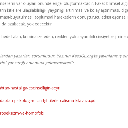
ellerin var oluşları önünde engel oluşturmaktadır. Fakat bilimsel algı
 kitlelere ulaşılabilirliği- yaygınlığı artırılması ve kolaylaştırılması, diğ
ılması-büyütülmesi, toplumsal hareketlerin dönüştürücü etkisi eşcinsell
ha da azaltacak, yok edecektir.
edef alan, kriminalize eden, renkleri yok sayan ikili cinsiyet rejimine 
ardan yazarları sorumludur. Yazının KaosGL.org’ta yayınlanmış ol
rini yansıttığı anlamına gelmemektedir.
tan-hastaliga-escinselligin-seyri
aptan-psikologlar-icin-lgbtilerle-calisma-kilavuzu.pdf
teroseksizm-ve-homofobi