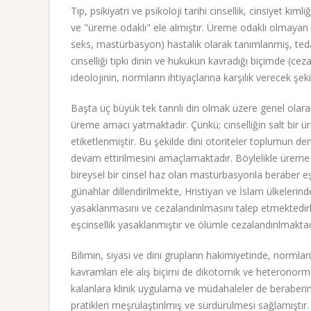
Tıp, psikiyatri ve psikoloji tarihi cinsellik, cinsiyet kim
ve "üreme odaklı" ele almıştır. Üreme odaklı olmayan he
seks, mastürbasyon) hastalık olarak tanımlanmış, tedavi
cinselliği tıpkı dinin ve hukukun kavradığı biçimde (ce
ideolojinin, normların ihtiyaçlarına karşılık verecek şe
Başta üç büyük tek tanrılı din olmak üzere genel olara
üreme amacı yatmaktadır. Çünkü; cinselliğin salt bir ü
etiketlenmiştir. Bu şekilde dini otoriteler toplumun de
devam ettirilmesini amaçlamaktadır. Böylelikle üreme i
bireysel bir cinsel haz olan mastürbasyonla beraber eşc
günahlar dillendirilmekte, Hristiyan ve İslam ülkelerinde
yasaklanmasını ve cezalandırılmasını talep etmektedirl
eşcinsellik yasaklanmıştır ve ölümle cezalandırılmaktad
Bilimin, siyasi ve dini grupların hakimiyetinde, normların
kavramları ele alış biçimi de dikotomik ve heteronor
kalanlara klinik uygulama ve müdahaleler de beraberind
pratikleri meşrulaştırılmış ve sürdürülmesi sağlamıştır.