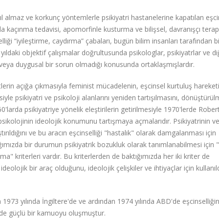
 akıl almaz ve korkunç yöntemlerle psikiyatri hastanelerine kapatılan eşci
yla kaçınma tedavisi, apomorfinle kusturma ve bilişsel, davranışçı terapi
liği “iyileştirme, caydırma” çabaları, bugün bilim insanları tarafından bi
daki objektif çalışmalar doğrultusunda psikologlar, psikiyatrlar ve di
uk veya duygusal bir sorun olmadığı konusunda ortaklaşmışlardır.
tlerin açığa çıkmasıyla feminist mücadelenin, eşcinsel kurtuluş hareket
iyle psikiyatri ve psikoloji alanlarını yeniden tartışılmasını, dönüştürül
'larda psikiyatriye yönelik eleştirilerin getirilmesiyle 1970'lerde Robert
e psikolojinin ideolojik konumunu tartışmaya açmalarıdır. Psikiyatrinin v
tırıldığını ve bu aracın eşcinselliği "hastalık" olarak damgalanması için
ktığımızda bir durumun psikiyatrik bozukluk olarak tanımlanabilmesi için 
lma" kriterleri vardır. Bu kriterlerden de baktığımızda her iki kriter de
eolojik bir araç olduğunu, ideolojik çelişkiler ve ihtiyaçlar için kullanıl
la 1973 yılında İngiltere'de ve ardından 1974 yılında ABD'de eşcinselliği
ünde güçlü bir kamuoyu oluşmuştur.