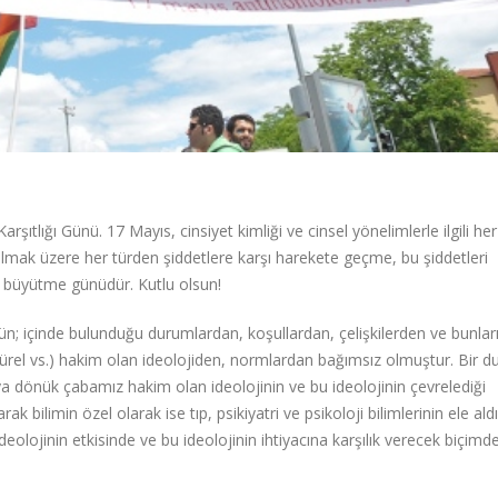
rşıtlığı Günü. 17 Mayıs, cinsiyet kimliği ve cinsel yönelimlerle ilgili he
 olmak üzere her türden şiddetlere karşı harekete geçme, bu şiddetleri
 büyütme günüdür. Kutlu olsun!
; içinde bulunduğu durumlardan, koşullardan, çelişkilerden ve bunların 
ltürel vs.) hakim olan ideolojiden, normlardan bağımsız olmuştur. Bir 
 dönük çabamız hakim olan ideolojinin ve bu ideolojinin çevrelediği
 bilimin özel olarak ise tıp, psikiyatri ve psikoloji bilimlerinin ele aldı
olojinin etkisinde ve bu ideolojinin ihtiyacına karşılık verecek biçimd