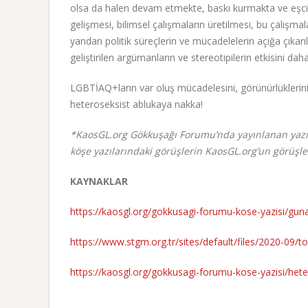
olsa da halen devam etmekte, baskı kurmakta ve eşcins
gelişmesi, bilimsel çalışmaların üretilmesi, bu çalışmaların
yandan politik süreçlerin ve mücadelelerin açığa çıkar
geliştirilen argümanların ve stereotipilerin etkisini da
LGBTİAQ+ların var oluş mücadelesini, görünürlüklerini h
heteroseksist ablukaya nakka!
*KaosGL.org Gökkuşağı Forumu’nda yayınlanan yazıl
köşe yazılarındaki görüşlerin KaosGL.org’un görüşle
KAYNAKLAR
https://kaosgl.org/gokkusagi-forumu-kose-yazisi/gunah
https://www.stgm.org.tr/sites/default/files/2020-09/tod
https://kaosgl.org/gokkusagi-forumu-kose-yazisi/he