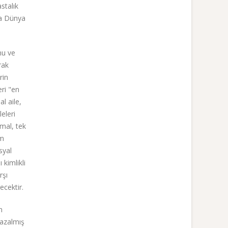
stalık
da Dünya
nu ve
rak
rin
ri "en
l aile,
eleri
rmal, tek
am
syal
 kimlikli
rşı
cektir.
n
 azalmış