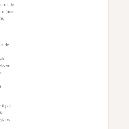
k temelde
lem (anal
te,
elinde
rak
eks ve
bu
a
lişkili
da
dışlama