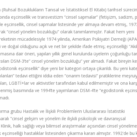
 (Ruhsal Bozuklukların Tanısal ve İstatistiksel El Kitabı) tarihsel süreci
ında eşcinsellik ve transvestizm “cinsel sapmalar” (fetişizm, sadizm, p
de eşcinsellik, cinsel sapmalar listesinde yer almaya devam etmiş, 1973
arak “cinsel yönelim bozukluğu” olarak tanımlanmıştır. Fakat hem yeni
reketinin mücadelesiyle 1974 yılında, Amerikan Psikiyatri Derneği (APA
i ve doğal olduğunu açık ve net bir şekilde ifade etmiş; eşcinselliği "Akı
rılmasına dair öneri, yapılan yıllık genel kurulunda üyelerin çoğunluğu t
basılan DSM-3’te” cinsel yönelim bozukluğu” yer almadı. Fakat bireyin k
istonik eşcinsellik” diye yeni bir kategori ortaya çıkarıldı. Bu yeni kat
olanları” tedavi ettiğini iddia eden “onarım tedavisi” pratiklerine meşrui
ları, LGBTİ+lar ve aktivistler tarafından kabul edilmemiştir ve ona karş
lenmiş basımında ve 1994’te yayımlanan DSM-4’te “egodistonik eşcinse
lmadı.
 grubu Hastalık ve İlişkili Problemlerin Uluslararası İstatistiki
lı "cinsel gelişim ve yönelim ile ilişkili psikolojik ve davranışsal
Klinik, halk sağlığı veya bilimsel araştırmalar açısından cinsel yönelime
şcinselliği hastalıklar listesinden çıkarma kararı almıştır. 1992'de bu 