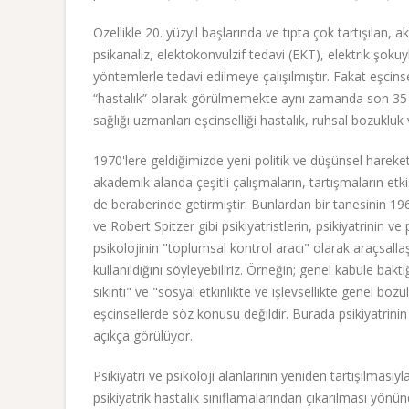
Özellikle 20. yüzyıl başlarında ve tıpta çok tartışılan,
psikanaliz, elektokonvulzif tedavi (EKT), elektrik şoku
yöntemlerle tedavi edilmeye çalışılmıştır. Fakat eşcinsel
“hastalık” olarak görülmemekte aynı zamanda son 35 yıl
sağlığı uzmanları eşcinselliği hastalık, ruhsal bozukl
1970'lere geldiğimizde yeni politik ve düşünsel hareke
akademik alanda çeşitli çalışmaların, tartışmaların etkis
de beraberinde getirmiştir. Bunlardan bir tanesinin 1960
ve Robert Spitzer gibi psikiyatristlerin, psikiyatrinin v
psikolojinin "toplumsal kontrol aracı" olarak araçsallaş
kullanıldığını söyleyebiliriz. Örneğin; genel kabule ba
sıkıntı" ve "sosyal etkinlikte ve işlevsellikte genel bozu
eşcinsellerde söz konusu değildir. Burada psikiyatrinin id
açıkça görülüyor.
Psikiyatri ve psikoloji alanlarının yeniden tartışılmasıy
psikiyatrik hastalık sınıflamalarından çıkarılması yön