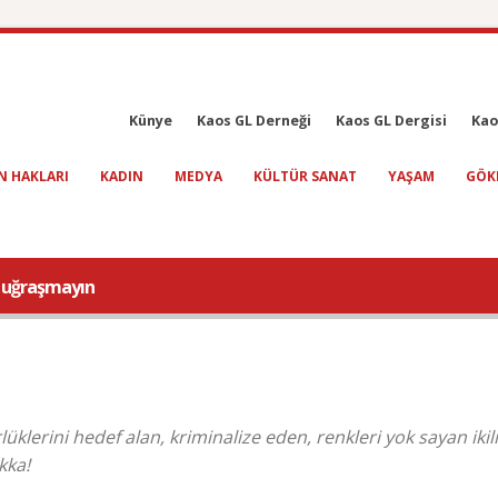
Künye
Kaos GL Derneği
Kaos GL Dergisi
Kao
N HAKLARI
KADIN
MEDYA
KÜLTÜR SANAT
YAŞAM
GÖK
a uğraşmayın
lerini hedef alan, kriminalize eden, renkleri yok sayan ikili
kka!