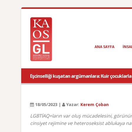
ANA SAYFA
INSA
Eşcinselliği kuşatan argümanlara: Kuir çocuklarl
18/05/2023 |
Yazar:
Kerem Çoban
LGBTİAQ+ların var oluş mücadelesini, görünürlük
cinsiyet rejimine ve heteroseksist ablukaya na