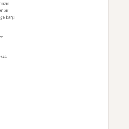
mızın
er bir
iğe karşı
ve
ması