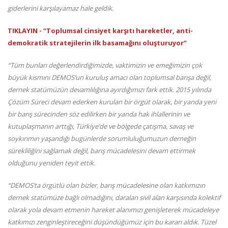
giderlerini karşılayamaz hale geldik.
TIKLAYIN - “Toplumsal cinsiyet karşıtı hareketler, anti-
demokratik stratejilerin ilk basamağını oluşturuyor”
“Tüm bunları değerlendirdiğimizde, vaktimizin ve emeğimizin çok
büyük kısmını DEMOS’un kuruluş amacı olan toplumsal barışa değil,
dernek statümüzün devamlılığına ayırdığımızı fark ettik. 2015 yılında
Çözüm Süreci devam ederken kurulan bir örgüt olarak, bir yanda yeni
bir barış sürecinden söz edilirken bir yanda hak ihlallerinin ve
kutuplaşmanın arttığı, Türkiye’de ve bölgede çatışma, savaş ve
soykırımın yaşandığı bugünlerde sorumluluğumuzun derneğin
sürekliliğini sağlamak değil, barış mücadelesini devam ettirmek
olduğunu yeniden teyit ettik.
“DEMOS’ta örgütlü olan bizler, barış mücadelesine olan katkımızın
dernek statümüze bağlı olmadığını, daralan sivil alan karşısında kolektif
olarak yola devam etmenin hareket alanımızı genişleterek mücadeleye
katkımızı zenginleştireceğini düşündüğümüz için bu kararı aldık. Tüzel