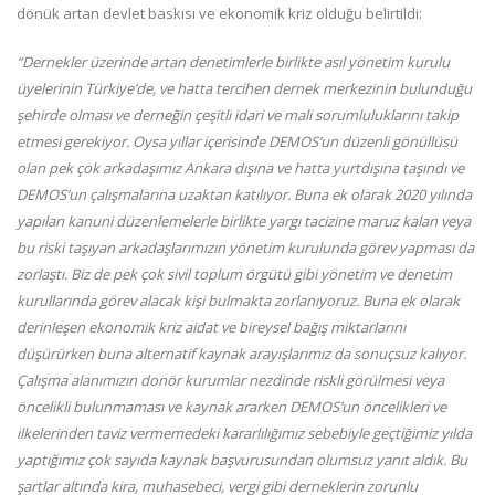
dönük artan devlet baskısı ve ekonomik kriz olduğu belirtildi:
“Dernekler üzerinde artan denetimlerle birlikte asıl yönetim kurulu
üyelerinin Türkiye’de, ve hatta tercihen dernek merkezinin bulunduğu
şehirde olması ve derneğin çeşitli idari ve mali sorumluluklarını takip
etmesi gerekiyor. Oysa yıllar içerisinde DEMOS’un düzenli gönüllüsü
olan pek çok arkadaşımız Ankara dışına ve hatta yurtdışına taşındı ve
DEMOS’un çalışmalarına uzaktan katılıyor. Buna ek olarak 2020 yılında
yapılan kanuni düzenlemelerle birlikte yargı tacizine maruz kalan veya
bu riski taşıyan arkadaşlarımızın yönetim kurulunda görev yapması da
zorlaştı. Biz de pek çok sivil toplum örgütü gibi yönetim ve denetim
kurullarında görev alacak kişi bulmakta zorlanıyoruz. Buna ek olarak
derinleşen ekonomik kriz aidat ve bireysel bağış miktarlarını
düşürürken buna alternatif kaynak arayışlarımız da sonuçsuz kalıyor.
Çalışma alanımızın donör kurumlar nezdinde riskli görülmesi veya
öncelikli bulunmaması ve kaynak ararken DEMOS’un öncelikleri ve
ilkelerinden taviz vermemedeki kararlılığımız sebebiyle geçtiğimiz yılda
yaptığımız çok sayıda kaynak başvurusundan olumsuz yanıt aldık. Bu
şartlar altında kira, muhasebeci, vergi gibi derneklerin zorunlu