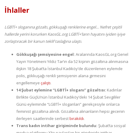
İhlaller
LGBTİ+ sloganına gözaltı, gökkuşağı renklerine engel… Nefret çeşitli
hallerde yerini korurken KaosGL.org LGBTİ+’ların hayatını iyiden iyiye
zorlaştıracak bir kanun teklif taslağına ulaştı.
Gökkuşağı şemsiyesine engel:
Aralarında KaosGL.org Genel
Yayın Yönetmeni Yıldız Tar’ın da 52 kişinin gözaltına alınmasına
ilişkin 18 Şubat’ta İstanbul Kadıköy’de düzenlenen eylemde
polis, gökkuşağı renkli şemsiyenin alana girmesini
engellemeye
çalıştı
.
14 Şubat eylemine “LGBTİ+ sloganı” gözaltısı:
Kadınlar
Birlikte Güçlü’nün İstanbul Kadıköy’deki 14 Şubat Sevgililer
Günü eyleminde “LGBTİ+ sloganları” gerekçesiyle onlarca
feminist gözaltına alındı. Gözaltına alınanların hepsi gecenin
ilerleyen saatlerinde serbest
bırakıldı
.
Trans kadın intihar girişiminde bulundu:
Şubat’ta sosyal
medya platformu X’te paylaşılan bir gönderide intihar