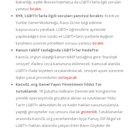
Bakanlığı, eşitlik ilkesini hatırlatsa da LGBTİ+’larla ilgili soruları
yanıtsız
bıraktı
.
KYK, LGBTİ+’larla ilgili soruları yanıtsız bıraktı:
Kredi ve
Yurtlar Genel Müdürlüğü, Kaos GL’nin bilgi edinme
başvurusunu yanıtladı. LGBTİ+ öğrencilere ayrımcılık
yapılmadığını öne sürdü ve LGBTİ+’ların yurtlarla ilişiğinin
kesilmesi üzerine yöneltilen soruyu yanıtsız
bıraktı
.
Kanun teklif taslağında LGBTİ+’lar hedefte:
KaosGL.org’un ulaştığı kanun teklif taslağına göre “biyolojik
cinsiyet” ifadesi ceza kanununa eklenecek. Kamusal alanda
LGBTİ+ ifade biçimleri cezalandırılacak, cinsiyet uyum sürecine
ilişkin yasal prosedürler
zorlaşacak
.
KaosGL.org Genel Yayın Yönetmeni Yıldız Tar
tutuklandı:
18 Şubat’ta Halkların Demokratik Kongresi’ne
yönelik operasyonda gözaltına alınan ve tutuklanan Yıldız
Tar’ın LGBTİ+ aktivistleri ile ve kadın hakları savunucularıyla
yaptığı görüşmeler suç unsuru olarak
gösterildi
. Tutuklananlar
arasında KaosGL.org yazarlarından Ayşe Panuş, Elif Akgül ve
LGBTİ+ hakları alanında çalışan Erkin Barın Göylüler de