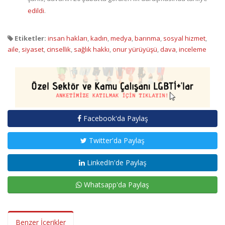
edildi
.
Etiketler:
insan hakları
,
kadın
,
medya
,
barınma
,
sosyal hizmet
,
aile
,
siyaset
,
cinsellik
,
sağlık hakkı
,
onur yürüyüşü
,
dava
,
inceleme
Facebook'da Paylaş
Twitter'da Paylaş
LinkedIn'de Paylaş
Whatsapp'da Paylaş
Benzer İçerikler