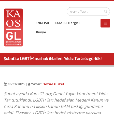
ENGLISH
Kaos GL Dergisi
Künye
Şubat’ta LGBTİ+’lara hak ihlalleri: Yıldız Tar’a özgürlük!
05/03/2025 |
Yazar:
Defne Güzel
Şubat ayında KaosGL.org Genel Yayın Yönetmeni Yıldız
Tar tutuklandı, LGBTİ+'ları hedef alan Medeni Kanun ve
Ceza Kanunu'na ilişkin kanun teklif taslağı gündeme
geldi. Siyasiler, LGBTİ+'ları hedef gösterme yarışına