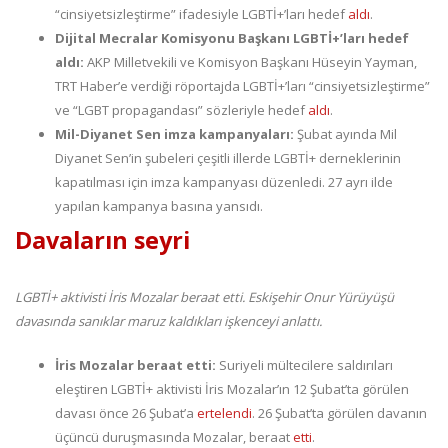
“cinsiyetsizleştirme” ifadesiyle LGBTİ+’ları hedef
aldı
.
Dijital Mecralar Komisyonu Başkanı LGBTİ+’ları hedef
aldı:
AKP Milletvekili ve Komisyon Başkanı Hüseyin Yayman,
TRT Haber’e verdiği röportajda LGBTİ+’ları “cinsiyetsizleştirme”
ve “LGBT propagandası” sözleriyle hedef
aldı
.
Mil-Diyanet Sen imza kampanyaları:
Şubat ayında Mil
Diyanet Sen’in şubeleri çeşitli illerde LGBTİ+ derneklerinin
kapatılması için imza kampanyası düzenledi. 27 ayrı ilde
yapılan kampanya basına yansıdı.
Davaların seyri
LGBTİ+ aktivisti İris Mozalar beraat etti. Eskişehir Onur Yürüyüşü
davasında sanıklar maruz kaldıkları işkenceyi anlattı.
İris Mozalar beraat etti:
Suriyeli mültecilere saldırıları
eleştiren LGBTİ+ aktivisti İris Mozalar’ın 12 Şubat’ta görülen
davası önce 26 Şubat’a
ertelendi
. 26 Şubat’ta görülen davanın
üçüncü duruşmasında Mozalar, beraat
etti
.