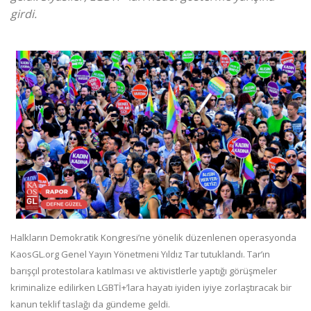
girdi.
Halkların Demokratik Kongresi’ne yönelik düzenlenen operasyonda
KaosGL.org Genel Yayın Yönetmeni Yıldız Tar tutuklandı. Tar’ın
barışçıl protestolara katılması ve aktivistlerle yaptığı görüşmeler
kriminalize edilirken LGBTİ+’lara hayatı iyiden iyiye zorlaştıracak bir
kanun teklif taslağı da gündeme geldi.