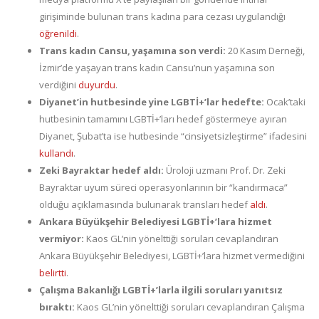
girişiminde bulunan trans kadına para cezası uygulandığı
öğrenildi
.
Trans kadın Cansu, yaşamına son verdi:
20 Kasım Derneği,
İzmir’de yaşayan trans kadın Cansu’nun yaşamına son
verdiğini
duyurdu
.
Diyanet’in hutbesinde yine LGBTİ+’lar hedefte:
Ocak’taki
hutbesinin tamamını LGBTİ+’ları hedef göstermeye ayıran
Diyanet, Şubat’ta ise hutbesinde “cinsiyetsizleştirme” ifadesini
kullandı
.
Zeki Bayraktar hedef aldı:
Üroloji uzmanı Prof. Dr. Zeki
Bayraktar uyum süreci operasyonlarının bir “kandırmaca”
olduğu açıklamasında bulunarak transları hedef
aldı
.
Ankara Büyükşehir Belediyesi LGBTİ+’lara hizmet
vermiyor:
Kaos GL’nin yönelttiği soruları cevaplandıran
Ankara Büyükşehir Belediyesi, LGBTİ+’lara hizmet vermediğini
belirtti
.
Çalışma Bakanlığı LGBTİ+’larla ilgili soruları yanıtsız
bıraktı:
Kaos GL’nin yönelttiği soruları cevaplandıran Çalışma