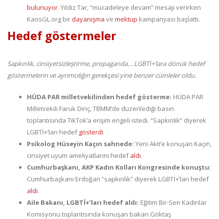
bulunuyor
. Yıldız Tar, “mücadeleye devam” mesajı verirken
KaosGL.org bir
dayanışma
ve
mektup
kampanyası başlattı.
Hedef göstermeler
Sapkınlık, cinsiyetsizleştirme, propaganda… LGBTİ+’lara dönük hedef
göstermelerin ve ayrımcılığın gerekçesi yine benzer cümleler oldu.
HÜDA PAR milletvekilinden hedef gösterme:
HÜDA PAR
Milletvekili Faruk Dinç, TBMM’de düzenlediği basın
toplantısında TikTok’a erişim engeli istedi. “Sapkınlık” diyerek
LGBTİ+’ları hedef
gösterdi
.
Psikolog Hüseyin Kaçın sahnede:
Yeni Akit’e konuşan Kaçın,
cinsiyet uyum ameliyatlarını hedef
aldı
.
Cumhurbaşkanı, AKP Kadın Kolları Kongresinde konuştu:
Cumhurbaşkanı Erdoğan “sapkınlık” diyerek LGBTİ+’ları hedef
aldı
.
Aile Bakanı, LGBTİ+’ları hedef aldı:
Eğitim Bir-Sen Kadınlar
Komisyonu toplantısında konuşan bakan Göktaş