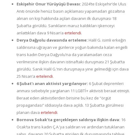
Eskişehir Onur Yürüyüşü Davası:
2024’te Eskişehir’de Ulus
Anıtı önünde henüz basın açıklaması yapamadan gözaltına
alınan on kişi hakkında açılan davanın ilk duruşması 18
Şubat’ta görüldü. Sanıkların maruz kaldıkları işkenceyi
anlattıkları dava 9 Nisan’a
ertelendi
.
Derya Dağyolu davasında erteleme:
Halil G. isimli erkeğin
saldırısına uğrayan ve günlerce yoğun bakımda kalan engelli
trans kadın Derya Dağyolu’na da yaralamadan ceza
verilmesine ilişkin davanın istinaftaki duruşması 21 Şubat’ta
görüldü. Sanık Halil G.’nin duruşmaya yine gelmediği için dava
25 Nisan’a
ertelendi
.
6 Şubat’ı anan aktivist yargılanıyor:
6 Şubat depremleri
anması sebebiyle yargılanan 11 LGBTİ+ aktivisti beraat etmişti.
Beraat eden aktivistlerden birisine bu kez de “örgüt
propagandası” iddiasıyla dava açıldı. 13 Şubat’ta görülmesi
planan dava
ertelendi
.
Bornova Sokak’ta gerçekleşen saldırıya ilişkin dava:
16
Ocak’ta trans kadın Ç.A.’ya saldıran ve ardından tutuklanan
şahıs, davanın 20 Şubat’ta görülen ilk duruşmasında tahliye