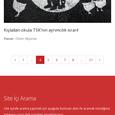
Kışladan okula TSK’nın ayrımcılık ısrarı!
Yazar:
Ömer Akpınar
1
...
4
5
6
7
8
...
21
Site İçi Arama
Site içinde arama yapmak için aşağıda bulunan alan ile aramak istediğiniz
kelimeyi yazıp ilgili içerikleri görebilirsiniz.