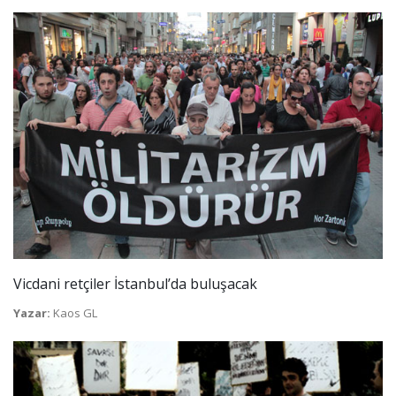
Vicdani retçiler İstanbul’da buluşacak
Yazar:
Kaos GL