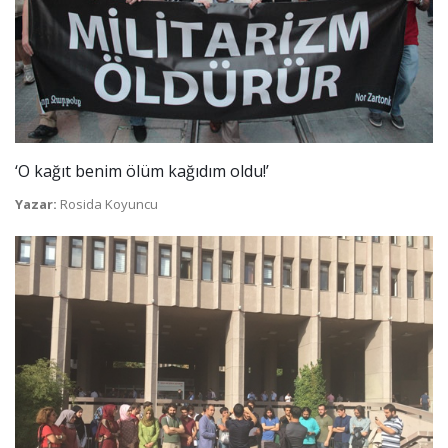
‘O kağıt benim ölüm kağıdım oldu!’
Yazar:
Rosida Koyuncu