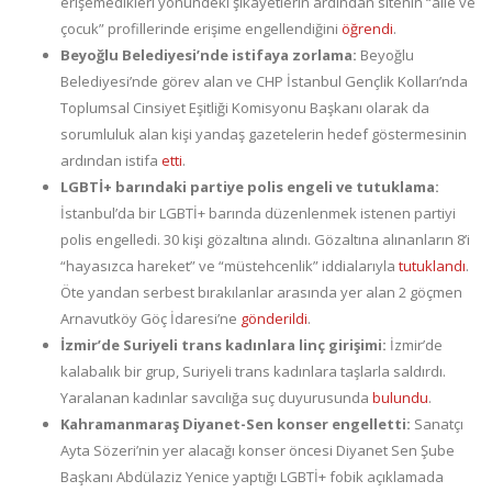
erişemedikleri yönündeki şikayetlerin ardından sitenin “aile ve
çocuk” profillerinde erişime engellendiğini
öğrendi
.
Beyoğlu Belediyesi’nde istifaya zorlama:
Beyoğlu
Belediyesi’nde görev alan ve CHP İstanbul Gençlik Kolları’nda
Toplumsal Cinsiyet Eşitliği Komisyonu Başkanı olarak da
sorumluluk alan kişi yandaş gazetelerin hedef göstermesinin
ardından istifa
etti
.
LGBTİ+ barındaki partiye polis engeli ve tutuklama:
İstanbul’da bir LGBTİ+ barında düzenlenmek istenen partiyi
polis engelledi. 30 kişi gözaltına alındı. Gözaltına alınanların 8’i
“hayasızca hareket” ve “müstehcenlik” iddialarıyla
tutuklandı
.
Öte yandan serbest bırakılanlar arasında yer alan 2 göçmen
Arnavutköy Göç İdaresi’ne
gönderildi
.
İzmir’de Suriyeli trans kadınlara linç girişimi:
İzmir’de
kalabalık bir grup, Suriyeli trans kadınlara taşlarla saldırdı.
Yaralanan kadınlar savcılığa suç duyurusunda
bulundu
.
Kahramanmaraş Diyanet-Sen konser engelletti:
Sanatçı
Ayta Sözeri’nin yer alacağı konser öncesi Diyanet Sen Şube
Başkanı Abdülaziz Yenice yaptığı LGBTİ+ fobik açıklamada