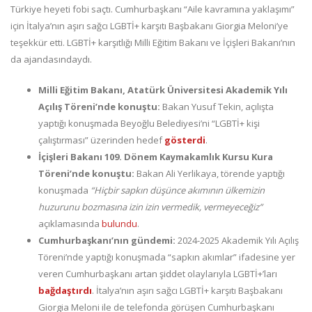
Türkiye heyeti fobi saçtı. Cumhurbaşkanı “Aile kavramına yaklaşımı”
için İtalya’nın aşırı sağcı LGBTİ+ karşıtı Başbakanı Giorgia Meloni’ye
teşekkür etti. LGBTİ+ karşıtlığı Milli Eğitim Bakanı ve İçişleri Bakanı’nın
da ajandasındaydı.
Milli Eğitim Bakanı, Atatürk Üniversitesi Akademik Yılı
Açılış Töreni’nde konuştu:
Bakan Yusuf Tekin, açılışta
yaptığı konuşmada Beyoğlu Belediyesi’ni “LGBTİ+ kişi
çalıştırması” üzerinden hedef
gösterdi
.
İçişleri Bakanı 109. Dönem Kaymakamlık Kursu Kura
Töreni’nde konuştu:
Bakan Ali Yerlikaya, törende yaptığı
konuşmada
“Hiçbir sapkın düşünce akımının ülkemizin
huzurunu bozmasına izin izin vermedik, vermeyeceğiz”
açıklamasında
bulundu
.
Cumhurbaşkanı’nın gündemi:
2024-2025 Akademik Yılı Açılış
Töreni’nde yaptığı konuşmada “sapkın akımlar” ifadesine yer
veren Cumhurbaşkanı artan şiddet olaylarıyla LGBTİ+’ları
bağdaştırdı
. İtalya’nın aşırı sağcı LGBTİ+ karşıtı Başbakanı
Giorgia Meloni ile de telefonda görüşen Cumhurbaşkanı