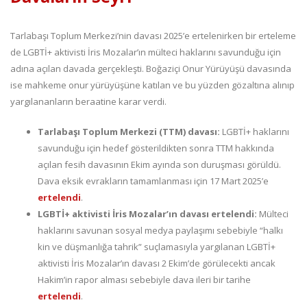
Tarlabaşı Toplum Merkezi’nin davası 2025’e ertelenirken bir erteleme
de LGBTİ+ aktivisti İris Mozalar’ın mülteci haklarını savunduğu için
adına açılan davada gerçekleşti. Boğaziçi Onur Yürüyüşü davasında
ise mahkeme onur yürüyüşüne katılan ve bu yüzden gözaltına alınıp
yargılananların beraatine karar verdi.
Tarlabaşı Toplum Merkezi (TTM) davası:
LGBTİ+ haklarını
savunduğu için hedef gösterildikten sonra TTM hakkında
açılan fesih davasının Ekim ayında son duruşması görüldü.
Dava eksik evrakların tamamlanması için 17 Mart 2025’e
ertelendi
.
LGBTİ+ aktivisti İris Mozalar’ın davası ertelendi:
Mülteci
haklarını savunan sosyal medya paylaşımı sebebiyle “halkı
kin ve düşmanlığa tahrik” suçlamasıyla yargılanan LGBTİ+
aktivisti İris Mozalar’ın davası 2 Ekim’de görülecekti ancak
Hakim’in rapor alması sebebiyle dava ileri bir tarihe
ertelendi
.