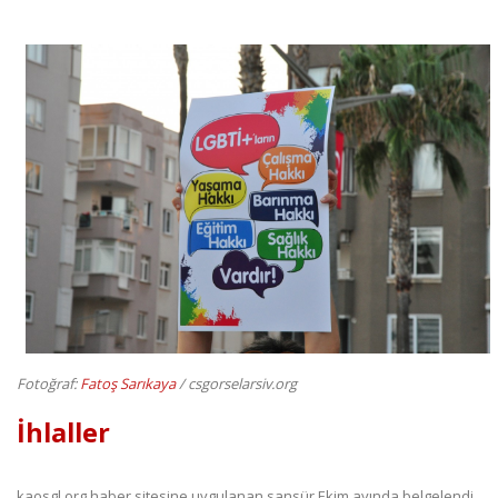
Fotoğraf:
Fatoş Sarıkaya
/ csgorselarsiv.org
İhlaller
kaosgl.org haber sitesine uygulanan sansür Ekim ayında belgelendi.