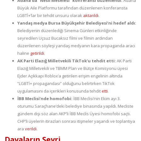
Adana’da “Nesil Meselesi” konferansı düzenlendi:
Adana
Büyük Aile Platformu tarafından düzenlenen konferansta
LGBTİ+’lar bir tehdit unsuru olarak
aktarıldı
.
Yandaş medya Bursa Büyükşehir Belediyesi’ni hedef aldı:
Belediyenin düzenlediği Sinema Günleri etkinliğinde
seyredilen Uçsuz Bucaksız filmi ve filmin ardından
düzenlenen söyleşi yandaş medyanın kara propaganda aracı
haline
getirildi
.
AK Parti Elazığ Milletvekili TikTok’u tehdit etti:
AK Parti
Elazığ Milletvekili ve TBMM Plan ve Bütçe Komisyonu üyesi
Ejder Açıkkapı Roblox’a getirilen erişim engelinin altında
“LGBTİ+ propagandası” olduğunu belirtirken TikTok
uygulamasını da içerikleri konusunda tehdit
etti
.
İBB Meclisi’nde homofobi:
İBB Meclisi’nin Ekim ayı 3.
oturumu Saraçhane’deki belediye binasında yapıldı. Mecliste
gündem dışı söz alan AKP’li İBB Meclis Üyesi homofobi saçtı.
CHP’li üyelerin itirazları sonrası itişmeler yaşandı ve toplantıya
ara
verildi
.
Davaların Seyri