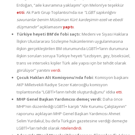
Erdoğan, “aile kavramına yaklaşımı” için Meloni’ye teşekkür
etti
. Ak Parti Grup Toplantısı’nda ise
“LGBT sapkınlığını
savunanlar benim Müslüman Kürt kardeşimin ezeli ve ebedi
düşmanıdır”
açıklamasını
yaptı
.
Türkiye heyeti BM’de fobi saçtı:
Medeni ve Siyasi Haklara
İlişkin Uluslararası Sözleşme hükümlerinin uygulanmasına
ilişkin gerçekleştirilen BM oturumunda LGBTİ+’ların durumuna
ilişkin sorulan soruya Türkiye heyeti “Lezbiyen, gey, biseksüel,
trans ve interseks kişiler Türk aile yapısı için bir tehdit olarak
görülüyor” yanıtını
verdi
.
Çocuk Hakları Alt Komisyonu’nda fobi:
Komisyon başkanı
AKP Milletvekili Radiye Sezer Katırcıoğlu komisyon
toplantısında “LGBTİ+’ların tehdit oluşturduğunu” iddia
etti
.
MHP Genel Başkan Yardımcısı demeç verdi:
Daha önce
MHP’nin düzenlediği LGBTİ+ karşıtı “Aile Kurumu Çalıştayının”
raporunu açıklayan MHP Genel Başkan Yardımcısı Ahmet
Selim Yurdakul, bu defa Türkgün gazetesine verdiği demeçte
LGBTİ+’ları tehdit olarak
nitelendirdi
.