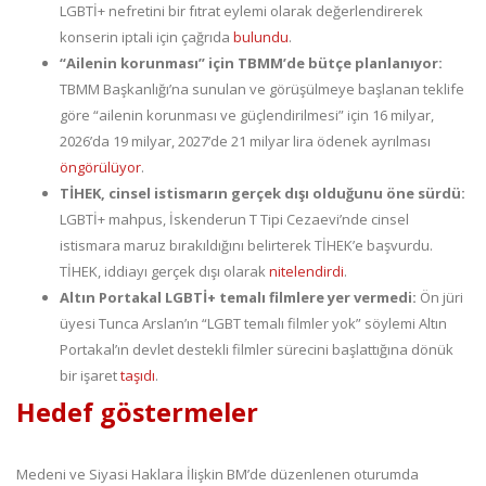
LGBTİ+ nefretini bir fıtrat eylemi olarak değerlendirerek
konserin iptali için çağrıda
bulundu
.
“Ailenin korunması” için TBMM’de bütçe planlanıyor:
TBMM Başkanlığı’na sunulan ve görüşülmeye başlanan teklife
göre “ailenin korunması ve güçlendirilmesi” için 16 milyar,
2026’da 19 milyar, 2027’de 21 milyar lira ödenek ayrılması
öngörülüyor
.
TİHEK, cinsel istismarın gerçek dışı olduğunu öne sürdü:
LGBTİ+ mahpus, İskenderun T Tipi Cezaevi’nde cinsel
istismara maruz bırakıldığını belirterek TİHEK’e başvurdu.
TİHEK, iddiayı gerçek dışı olarak
nitelendirdi
.
Altın Portakal LGBTİ+ temalı filmlere yer vermedi:
Ön jüri
üyesi Tunca Arslan’ın “LGBT temalı filmler yok” söylemi Altın
Portakal’ın devlet destekli filmler sürecini başlattığına dönük
bir işaret
taşıdı
.
Hedef göstermeler
Medeni ve Siyasi Haklara İlişkin BM’de düzenlenen oturumda