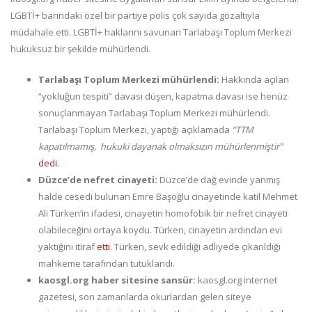
LGBTİ+ barındaki özel bir partiye polis çok sayıda gözaltıyla
müdahale etti. LGBTİ+ haklarını savunan Tarlabaşı Toplum Merkezi
hukuksuz bir şekilde mühürlendi.
Tarlabaşı Toplum Merkezi mühürlendi:
Hakkında açılan
“yokluğun tespiti” davası düşen, kapatma davası ise henüz
sonuçlanmayan Tarlabaşı Toplum Merkezi mühürlendi.
Tarlabaşı Toplum Merkezi, yaptığı açıklamada
“TTM
kapatılmamış, hukuki dayanak olmaksızın mühürlenmiştir”
dedi
.
Düzce’de nefret cinayeti:
Düzce’de dağ evinde yanmış
halde cesedi bulunan Emre Başoğlu cinayetinde katil Mehmet
Ali Türken’in ifadesi, cinayetin homofobik bir nefret cinayeti
olabileceğini ortaya koydu. Türken, cinayetin ardından evi
yaktığını itiraf
etti
. Türken, sevk edildiği adliyede çıkarıldığı
mahkeme tarafından tutuklandı.
kaosgl.org haber sitesine sansür:
kaosgl.org internet
gazetesi, son zamanlarda okurlardan gelen siteye