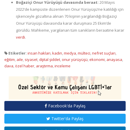
Boğaziçi Onur Yürüyüşü davasında beraat:
20 Mayıs
2022’de kampüste düzenlenen Onur Yürüyüşü’ne katıldığı için
işkenceyle gözaltına alınan 70 kişinin yargılandığı Boğaziçi
Onur Yürüyüşü davasında karar duruşması 25 Ekim’de
görüldü. Mahkeme, yargılanan tüm sanıkların beraatine karar
verdi
.
Etiketler:
insan hakları
,
kadın
,
medya
,
mülteci
,
nefret suçları
,
eğitim
,
aile
,
siyaset
,
dijital şiddet
,
onur yürüyüşü
,
ekonomi
,
anayasa
,
dava
,
özel haber
,
araştırma
,
inceleme
Facebook'da Paylaş
Twitter'da Paylaş