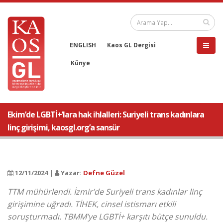
ENGLISH
Kaos GL Dergisi
Künye
Ekim’de LGBTİ+’lara hak ihlalleri: Suriyeli trans kadınlara
linç girişimi, kaosgl.org’a sansür
12/11/2024 |
Yazar:
Defne Güzel
TTM mühürlendi. İzmir’de Suriyeli trans kadınlar linç
girişimine uğradı. TİHEK, cinsel istismarı etkili
soruşturmadı. TBMM’ye LGBTİ+ karşıtı bütçe sunuldu.