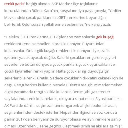
renkli parkı”
başlığı altında, AKP Merkez İlçe teşkilatının
kurucularından Bülent Kara’nın, sosyal medya paylaşımıyla, “Yediler
Mevkiindeki çocuk parklarının LGBTİ renklerine boyandığını
belirterek Odunpazarı yetkililerine seslenmesi”ne karşı yazdı:
“Gelelim LGBTİ renklerine. Bu kişiler son zamanlarda
gök kuşağı
renklerini kendi sembolleri olarak kullanıyor. Buyursunlar
kullansınlar. Onlar gök kuşağı renklerini kullanıyor diye, trafik
ışıklarını yasaklayacak değiliz. Kaldı ki çocuklar rengarenk şeyleri
severler ve bütün dünyada çocuk parkları, çocuk oyuncakları ve
çocuk kıyafetleri renkli yapılır. Hatta çocuklar ilgi duyduğu için
şekerler bile renkli üretilir. Sadece çocukların dikkatini çekmek için de
değil. Rengi herkes kullanır. Mesela Bülent Kara gibi mimarlar mekan
algısı yaratmada rengi sıklıkla kullanılır. Benim gibi gazeteciler
sayfalarında renk kullanırlar ki, okuyucu rahat etsin. Siyasi partiler –
AK Parti de dâhil – seçim zamanı rengarenk afişler, balonlar asar,
seçmenlerinden destek isterler. Hepsinden ilginci ise söz konusu
parkın 2017'den beri yerinde duruyor olması ve aynı renklere sahip
olması. Üzerinden 5 sene geçmiş. Eleştirmek şimdi mi akıllara gelmiş?