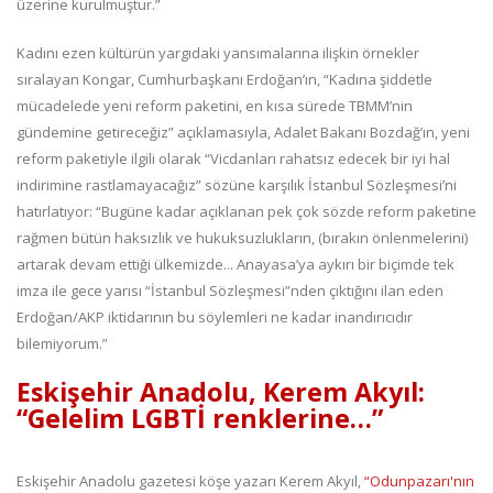
üzerine kurulmuştur.”
Kadını ezen kültürün yargıdaki yansımalarına ilişkin örnekler
sıralayan Kongar, Cumhurbaşkanı Erdoğan’ın, “Kadına şiddetle
mücadelede yeni reform paketini, en kısa sürede TBMM’nin
gündemine getireceğiz” açıklamasıyla, Adalet Bakanı Bozdağ’ın, yeni
reform paketiyle ilgili olarak “Vicdanları rahatsız edecek bir iyi hal
indirimine rastlamayacağız” sözüne karşılık İstanbul Sözleşmesi’ni
hatırlatıyor: “Bugüne kadar açıklanan pek çok sözde reform paketine
rağmen bütün haksızlık ve hukuksuzlukların, (bırakın önlenmelerini)
artarak devam ettiği ülkemizde... Anayasa’ya aykırı bir biçimde tek
imza ile gece yarısı “İstanbul Sözleşmesi”nden çıktığını ilan eden
Erdoğan/AKP iktidarının bu söylemleri ne kadar inandırıcıdır
bilemiyorum.”
Eskişehir Anadolu, Kerem Akyıl:
“Gelelim LGBTİ renklerine…”
Eskişehir Anadolu gazetesi köşe yazarı Kerem Akyıl,
“Odunpazarı'nın