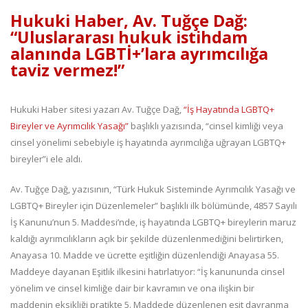
Hukuki Haber, Av. Tuğçe Dağ:
“Uluslararası hukuk istihdam
alanında LGBTİ+’lara ayrımcılığa
taviz vermez!”
Hukuki Haber sitesi yazarı Av. Tuğçe Dağ,
“İş Hayatında LGBTQ+
Bireyler ve Ayrımcılık Yasağı”
başlıklı yazısında, “cinsel kimliği veya
cinsel yönelimi sebebiyle iş hayatında ayrımcılığa uğrayan LGBTQ+
bireyler”i ele aldı.
Av. Tuğçe Dağ, yazısının, “Türk Hukuk Sisteminde Ayrımcılık Yasağı ve
LGBTQ+ Bireyler için Düzenlemeler” başlıklı ilk bölümünde, 4857 Sayılı
İş Kanunu’nun 5. Maddesi’nde, iş hayatında LGBTQ+ bireylerin maruz
kaldığı ayrımcılıkların açık bir şekilde düzenlenmediğini belirtirken,
Anayasa 10. Madde ve ücrette eşitliğin düzenlendiği Anayasa 55.
Maddeye dayanan Eşitlik ilkesini hatırlatıyor: “İş kanununda cinsel
yönelim ve cinsel kimliğe dair bir kavramın ve ona ilişkin bir
maddenin eksikliği pratikte 5. Maddede düzenlenen eşit davranma