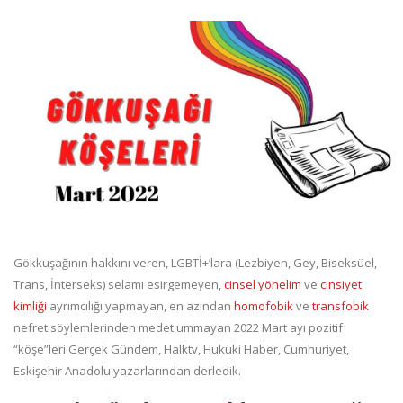
Gökkuşağının hakkını veren, LGBTİ+’lara (Lezbiyen, Gey, Biseksüel,
Trans, İnterseks) selamı esirgemeyen,
cinsel yönelim
ve
cinsiyet
kimliği
ayrımcılığı yapmayan, en azından
homofobik
ve
transfobik
nefret söylemlerinden medet ummayan 2022 Mart ayı pozitif
“köşe”leri Gerçek Gündem, Halktv, Hukuki Haber, Cumhuriyet,
Eskişehir Anadolu yazarlarından derledik.