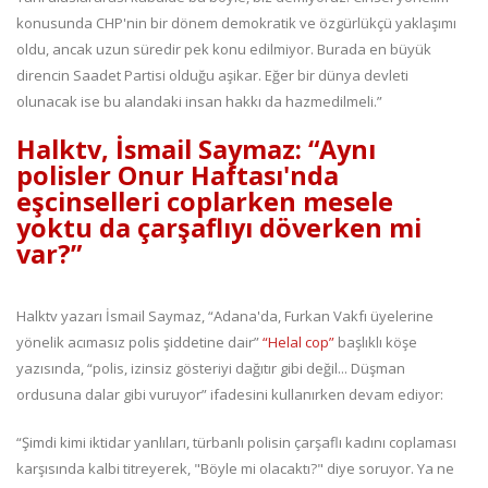
konusunda CHP'nin bir dönem demokratik ve özgürlükçü yaklaşımı
oldu, ancak uzun süredir pek konu edilmiyor. Burada en büyük
direncin Saadet Partisi olduğu aşikar. Eğer bir dünya devleti
olunacak ise bu alandaki insan hakkı da hazmedilmeli.”
Halktv, İsmail Saymaz: “Aynı
polisler Onur Haftası'nda
eşcinselleri coplarken mesele
yoktu da çarşaflıyı döverken mi
var?”
Halktv yazarı İsmail Saymaz, “Adana'da, Furkan Vakfı üyelerine
yönelik acımasız polis şiddetine dair”
“Helal cop”
başlıklı köşe
yazısında, “polis, izinsiz gösteriyi dağıtır gibi değil... Düşman
ordusuna dalar gibi vuruyor” ifadesini kullanırken devam ediyor:
“Şimdi kimi iktidar yanlıları, türbanlı polisin çarşaflı kadını coplaması
karşısında kalbi titreyerek, "Böyle mi olacaktı?" diye soruyor. Ya ne