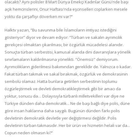
olacaktı? Aynı polisler 8 Mart Dünya Emekçi Kadınlar Günü'nde başı
açık hemcinslerini, Onur Haftası'nda eşcinselleri coplarken mesele
yoktu da çarşaflıyı döverken mi var?”
Halktv yazarı, “Bu savunma bile İslamcıların imtiyaz istediğini
gösteriyor” diyor ve devam ediyor: “Türban ve sakalın ayrımcılık
gerekçesi olmaktan çıkarılması, bir özgürlük mücadelesi alanıdır.
Sonuçta türban serbestisi, kamusal alanda dini davranışlara yönelik
sınırlamaların kaldırılmasına yönelikti. "Önemsiz" demiyorum.
Ayrımcılıkların giderilmesi bakımından gereklidir de. Yalnızca o kadar.
Fakat türban takmak ve sakal bırakmak, özgürlük ve demokrasinin
sembolü olamaz. Hatta bunlara getirilen serbestinin toplumu
özgürleştirmek ve devleti demokratikleştirmek gibi bir amacı da
yoktur, sonucu da… Dolayısıyla türbanlı milletvekilleri var diye ne
Türkiye dünden daha demokratik... Ne de başı bağlı diye polis, düne
göre insan haklarına daha saygılı. Bugünün dünden farkı polis
devletinin demokratik devletle yer değiştirmesi değildir. Polis
devletinin türban takmasıdır. Her bir ürün ve hizmetin helali var da...
Copun neden olmasın ki?”