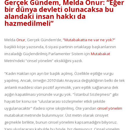
Gerçek Gündem, Melda Onur: “
Eğer
bir dünya devleti olunacaksa bu
alandaki insan hakkı da
hazmedilmeli”
Melda
Onur
, Gerçek Gündem’de,
“Mutabakatta ne var ne yok?”
başlıklı köşe yazısında, 6 siyasi partinin ortaklaşıp başkanlarının
imzaladığı Güçlendirilmiş Parlamenter Sistem için
Mutabakat
Metni’ndeki “cinsel yönelim” eksikliğini yazdı.
“Kadın Hakları için ayrı bir başlık açılmış. Özellikle eşitliğe vurgu
yapılmış. Ancak, örneğin 2010'daki Anayasa değişikliğinin belki de tek
anlamlı maddesi olan pozitif ayrımcılık, yani eşitlik sağlanana dek
açığın kapatılması yönünde vurgu yok. "İstanbul Sözleşmesi" gibi
hayati bir konu ise "uluslararası sözleşmeler etkili şekilde
uygulanacaktır" ifadesi içine sıkıştırılmış. Öte yandan
cinsel yönelim
mutabakat metninde bulunmuyor. Üst metin olarak cinsiyet
geçmekle birlikte, bunun cinsel yönelimi kapsamadığını biliyoruz.
Yani uluslararası kabulde bu böyle, biz demiyoruz. Cinsel yönelim