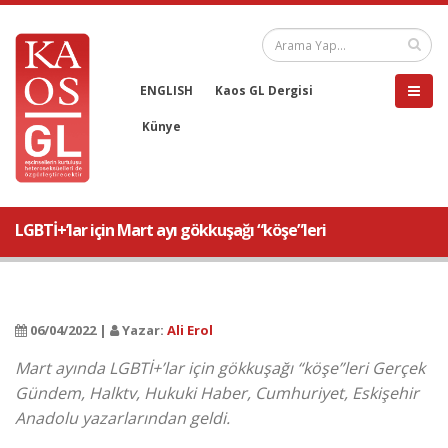
ENGLISH
Kaos GL Dergisi
Künye
LGBTİ+’lar için Mart ayı gökkuşağı “köşe”leri
06/04/2022 |
Yazar:
Ali Erol
Mart ayında LGBTİ+’lar için gökkuşağı “köşe”leri Gerçek
Gündem, Halktv, Hukuki Haber, Cumhuriyet, Eskişehir
Anadolu yazarlarından geldi.