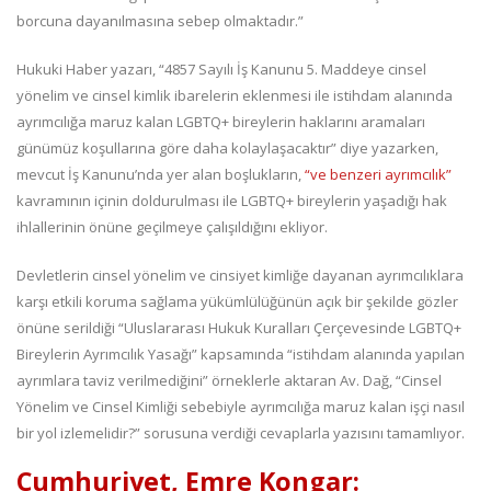
borcuna dayanılmasına sebep olmaktadır.”
Hukuki Haber yazarı, “4857 Sayılı İş Kanunu 5. Maddeye cinsel
yönelim ve cinsel kimlik ibarelerin eklenmesi ile istihdam alanında
ayrımcılığa maruz kalan LGBTQ+ bireylerin haklarını aramaları
günümüz koşullarına göre daha kolaylaşacaktır” diye yazarken,
mevcut İş Kanunu’nda yer alan boşlukların,
“ve benzeri ayrımcılık”
kavramının içinin doldurulması ile LGBTQ+ bireylerin yaşadığı hak
ihlallerinin önüne geçilmeye çalışıldığını ekliyor.
Devletlerin cinsel yönelim ve cinsiyet kimliğe dayanan ayrımcılıklara
karşı etkili koruma sağlama yükümlülüğünün açık bir şekilde gözler
önüne serildiği “Uluslararası Hukuk Kuralları Çerçevesinde LGBTQ+
Bireylerin Ayrımcılık Yasağı” kapsamında “istihdam alanında yapılan
ayrımlara taviz verilmediğini” örneklerle aktaran Av. Dağ, “Cinsel
Yönelim ve Cinsel Kimliği sebebiyle ayrımcılığa maruz kalan işçi nasıl
bir yol izlemelidir?” sorusuna verdiği cevaplarla yazısını tamamlıyor.
Cumhuriyet, Emre Kongar: