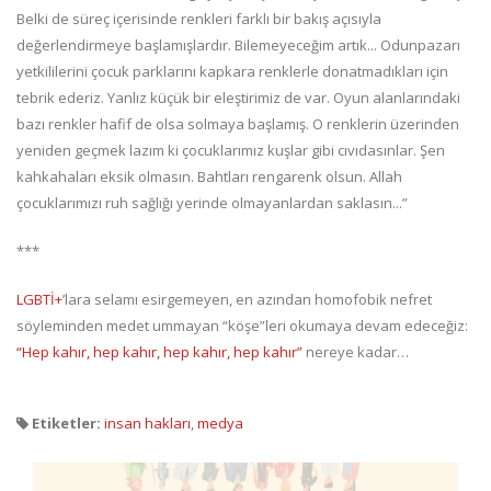
Belki de süreç içerisinde renkleri farklı bir bakış açısıyla
değerlendirmeye başlamışlardır. Bilemeyeceğim artık... Odunpazarı
yetkililerini çocuk parklarını kapkara renklerle donatmadıkları için
tebrik ederiz. Yanlız küçük bir eleştirimiz de var. Oyun alanlarındaki
bazı renkler hafif de olsa solmaya başlamış. O renklerin üzerinden
yeniden geçmek lazım ki çocuklarımız kuşlar gibi cıvıdasınlar. Şen
kahkahaları eksik olmasın. Bahtları rengarenk olsun. Allah
çocuklarımızı ruh sağlığı yerinde olmayanlardan saklasın...”
***
LGBTİ+
’lara selamı esirgemeyen, en azından homofobik nefret
söyleminden medet ummayan “köşe”leri okumaya devam edeceğiz:
“Hep kahır, hep kahır, hep kahır, hep kahır”
nereye kadar…
Etiketler:
insan hakları
,
medya