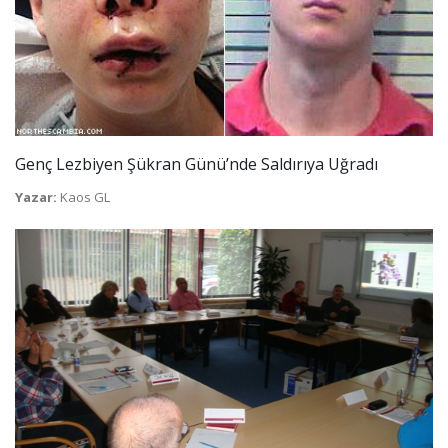
Genç Lezbiyen Şükran Günü’nde Saldırıya Uğradı
Yazar:
Kaos GL