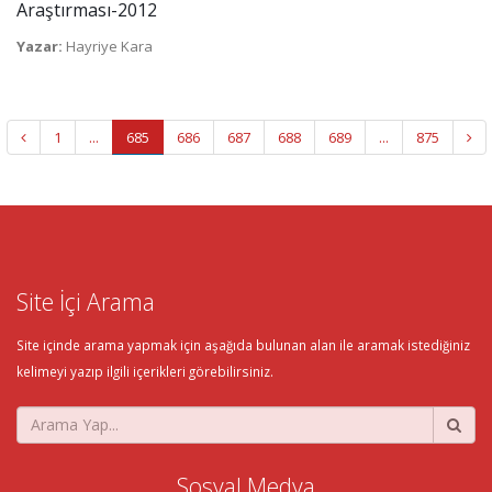
Araştırması-2012
Yazar:
Hayriye Kara
1
...
685
686
687
688
689
...
875
Site İçi Arama
Site içinde arama yapmak için aşağıda bulunan alan ile aramak istediğiniz
kelimeyi yazıp ilgili içerikleri görebilirsiniz.
Sosyal Medya