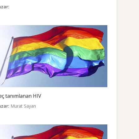
azar:
eç tanımlanan HIV
azar:
Murat Sayan