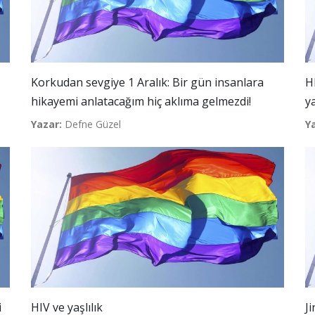
Korkudan sevgiye 1 Aralık: Bir gün insanlara
HI
hikayemi anlatacağım hiç aklıma gelmezdi!
y
Yazar:
Defne Güzel
Y
i
HIV ve yaşlılık
J