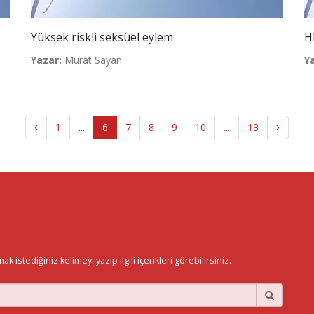
Yüksek riskli seksüel eylem
H
Yazar:
Murat Sayan
Y
1
...
6
7
8
9
10
...
13
istediğiniz kelimeyi yazıp ilgili içerikleri görebilirsiniz.