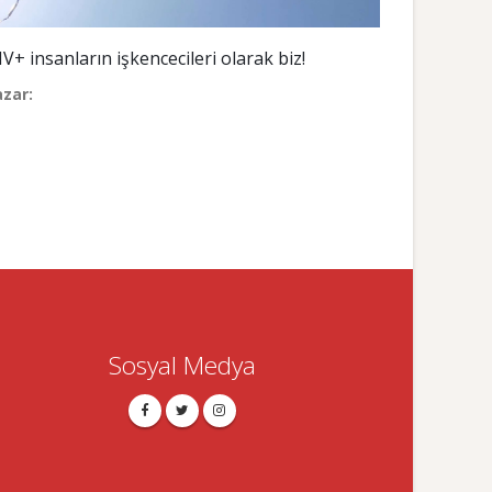
IV+ insanların işkencecileri olarak biz!
azar:
Sosyal Medya