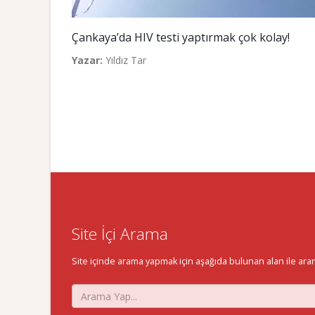
Çankaya’da HIV testi yaptırmak çok kolay!
Yazar:
Yıldız Tar
Site İçi Arama
Site içinde arama yapmak için aşağıda bulunan alan ile aramak 