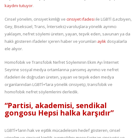
kaydını tutuyor
.
Cinsel yönelim, cinsiyet kimliği ve
cinsiyet ifadesi
ile LGBTİ (Lezbiyen,
Gey, Biseksüel, Trans, İnterseks) varoluşlara yönelik ayrımcı
yaklaşım, nefret söylemi üreten, yayan, teşvik eden, savunan ya da
haklı gösteren ifadeler içeren haber ve yorumları
aylık
dosyalarla
ele alıyor.
Homofobik ve Transfobik Nefret Söyleminin Ekim Ayı İnternet
Seyrine sosyal medya ortamlarına yansımış ayrımcı ve nefret
ifadeleri ile doğrudan üreten, yayan ve teşvik eden medya
organlarından LGBTİ+’lara yönelik cinsiyetçi, transfobik ve
homofobik nefret söylemlerini derledik.
“Partisi, akademisi, sendikal
gongosu Hepsi halka karşıdır”
LGBTİ+’ların hak ve eşitlik mücadelesini hedef gösteren, cinsel
yönelim ve cinsiyet kimliği ayrımcılığını meşrulaştıran cinsiyetçi ve