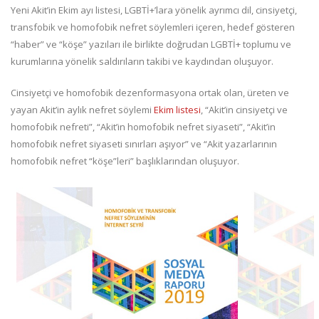
Yeni Akit’in Ekim ayı listesi, LGBTİ+’lara yönelik ayrımcı dil, cinsiyetçi,
transfobik ve homofobik nefret söylemleri içeren, hedef gösteren
“haber” ve “köşe” yazıları ile birlikte doğrudan LGBTİ+ toplumu ve
kurumlarına yönelik saldırıların takibi ve kaydından oluşuyor.
Cinsiyetçi ve homofobik dezenformasyona ortak olan, üreten ve
yayan Akit’in aylık nefret söylemi
Ekim listesi
, “Akit’in cinsiyetçi ve
homofobik nefreti”, “Akit’in homofobik nefret siyaseti”, “Akit’in
homofobik nefret siyaseti sınırları aşıyor” ve “Akit yazarlarının
homofobik nefret “köşe”leri” başlıklarından oluşuyor.