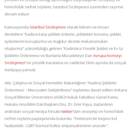
homofobik nefret söylemi, İstanbul Sözleşmesi üzerinden seyrine
devam ediyor.
Kamuoyunda
İstanbul Sözleşmesi
olarak bilinen ve imzacı
devletlere “kadına karşı şiddeti önleme, şiddetten koruma, şiddet
eylemlerini kovuşturma ve mağdur destek mekanizmaları
oluşturma” yükümlülüğü getiren “Kadınlara Yönelik Şiddet ve Ev İçi
Şiddetin Önlenmesi ve Bunlarla Mücadeleye Dair
Avrupa Konseyi
Sözleşmesi
”ne yönelik karalama ve saldırılar Ekim ayında da sosyal
medyaya yansıdı.
Aile, Çalışma ve Sosyal Hizmetler Bakanlığının “Kadına Şiddetin
Önlenmesi – Mevzuatın Geliştirilmesi” toplantısı davet edilen Ankara
Sosyal Bilimler Üniversitesi (ASBÜ) Hukuk Fakültesi Genel Kamu
Hukuku Ana Bilim Dalı Başkanı Doç. Dr. Emir Kaya, toplantının
ardından sosyal medya hesabı
twitter
’dan cinsiyetçi ve homofobik
nefret söylemi paylaşımında bulundu: “Feminizm bir beşinci kol
faaliyetidir. LGBT küresel kültür emperyalizminin aracıdır.”