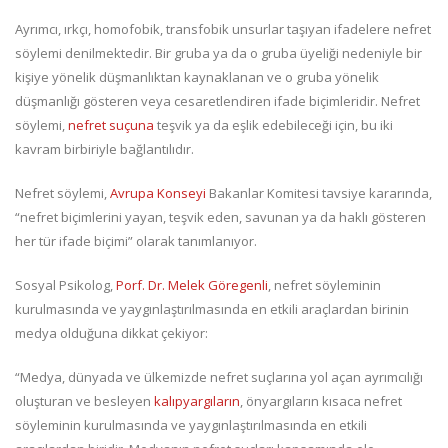
Ayrımcı, ırkçı, homofobik, transfobik unsurlar taşıyan ifadelere nefret
söylemi denilmektedir. Bir gruba ya da o gruba üyeliği nedeniyle bir
kişiye yönelik düşmanlıktan kaynaklanan ve o gruba yönelik
düşmanlığı gösteren veya cesaretlendiren ifade biçimleridir. Nefret
söylemi,
nefret suçuna
teşvik ya da eşlik edebileceği için, bu iki
kavram birbiriyle bağlantılıdır.
Nefret söylemi,
Avrupa Konseyi
Bakanlar Komitesi tavsiye kararında,
“nefret biçimlerini yayan, teşvik eden, savunan ya da haklı gösteren
her tür ifade biçimi” olarak tanımlanıyor.
Sosyal Psikolog,
Porf. Dr. Melek Göregenli
, nefret söyleminin
kurulmasında ve yaygınlaştırılmasında en etkili araçlardan birinin
medya olduğuna dikkat çekiyor:
“Medya, dünyada ve ülkemizde nefret suçlarına yol açan ayrımcılığı
oluşturan ve besleyen
kalıpyargıların
, önyargıların kısaca nefret
söyleminin kurulmasında ve yaygınlaştırılmasında en etkili