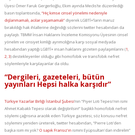
Üyesi Ömer Faruk Gergerlioğlu, Ekim ayında Meclis’te düzenlediği
basın toplantısında,
“Hiç kimse cinsel yönelimi nedeniyle
dışlanmamalı, acılar yaşamamalı”
diyerek LGBTİ+’ların maruz
bırakıldığı hak ihlallerine değindiği sözlerini twitter hesabından da
paylaştı. TBMM İnsan Haklarını İnceleme Komisyonu Üyesinin cinsel
yönelim ve cinsiyet kimliği ayrımcılığına karşı sosyal medyada
hesabından yaptığı LGBTİ+ insan haklarını gözeten paylaşımlarını (
1
,
2
,
3
) destekleyenler olduğu gibi homofobik ve transfobik nefret
söylemleriyle karşılayanlar da oldu.
“Dergileri, gazeteleri, bütün
yayınları Hepsi halka karşıdır”
Türkiye Yazarlar Birliği İstanbul Şubesi
’nin “Piyer Loti Tepesi'nin ismi
Ahmet Kabaklı Tepesi olarak değiştirilsin!” başlıklı homofobik nefret
söylemi çağrısına aracılık eden Türkiye gazetesi, söz konusu nefret
söylemini yeniden üreterek, twitter hesabından, “Pierre Loti'den
başka isim mi yok?
O sapık Fransız'ın
ismini Eyüpsultan'dan indirelim”