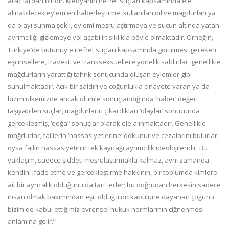
aracılardan biridir. Medyanın nefret suçları kapsamında ele
alınabilecek eylemleri haberleştirme, kullanılan dil ve mağdurları ya
da olayı sunma şekli, eylemi meşrulaştırmaya ve suçun altında yatan
ayrımcılığı gizlemeye yol açabilir; sıklıkla böyle olmaktadır. Örneğin,
Türkiye’de bütünüyle nefret suçları kapsamında görülmesi gereken
eşcinsellere, travesti ve transseksüellere yönelik saldırılar, genellikle
mağdurların yarattığı tahrik sonucunda oluşan eylemler gibi
sunulmaktadır. Açık bir saldırı ve çoğunlukla cinayete varan ya da
bizim ülkemizde ancak ölümle sonuçlandığında ‘haber’ değeri
taşıyabilen suçlar, mağdurların çıkardıkları ‘olaylar’ sonucunda
gerçekleşmiş, ‘doğal’ sonuçlar olarak ele alınmaktadır. Genellikle
mağdurlar, faillerin ‘hassasiyetlerine’ dokunur ve cezalarını bulurlar;
oysa failin hassasiyetinin tek kaynağı ayrımcılık ideolojileridir. Bu
yaklaşım, sadece şiddeti meşrulaştırmakla kalmaz, aynı zamanda
kendini ifade etme ve gerçekleştirme hakkının, bir toplumda kimlere
ait bir ayrıcalık olduğunu da tarif eder; bu doğrudan herkesin sadece
insan olmak bakımından eşit olduğu ön kabulüne dayanan çoğunu
bizim de kabul ettiğimiz evrensel hukuk normlarının çiğnenmesi
anlamına gelir.”