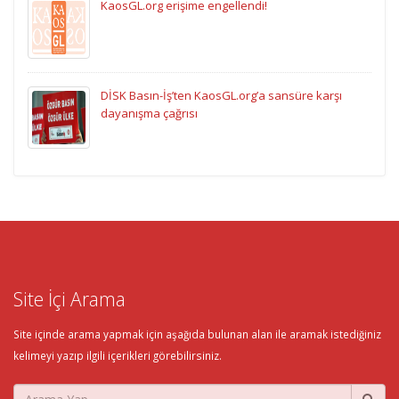
KaosGL.org erişime engellendi!
DİSK Basın-İş’ten KaosGL.org’a sansüre karşı
dayanışma çağrısı
Site İçi Arama
Site içinde arama yapmak için aşağıda bulunan alan ile aramak istediğiniz
kelimeyi yazıp ilgili içerikleri görebilirsiniz.