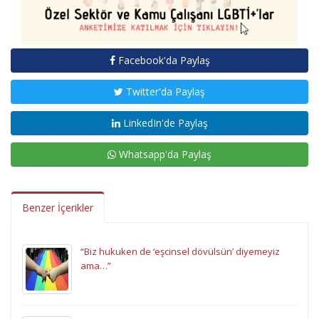
Facebook'da Paylaş
Twitter'da Paylaş
LinkedIn'de Paylaş
Whatsapp'da Paylaş
Benzer İçerikler
“Biz hukuken de ‘eşcinsel dövülsün’ diyemeyiz
ama…”