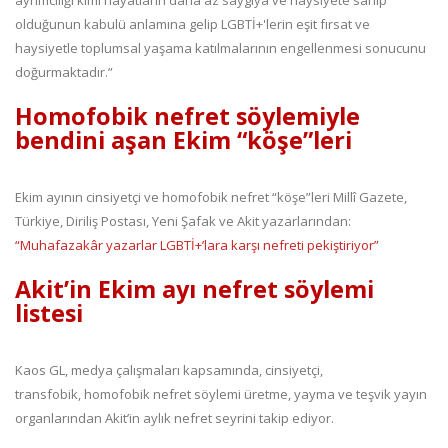
olduğunun kabulü anlamına gelip LGBTİ+'lerin eşit fırsat ve
haysiyetle toplumsal yaşama katılmalarının engellenmesi sonucunu
doğurmaktadır.”
Homofobik nefret söylemiyle
bendini aşan Ekim “köşe”leri
Ekim ayının cinsiyetçi ve homofobik nefret “köşe”leri Millî Gazete,
Türkiye, Diriliş Postası, Yeni Şafak ve Akit yazarlarından:
“Muhafazakâr yazarlar LGBTİ+’lara karşı nefreti pekiştiriyor”
Akit’in Ekim ayı nefret söylemi
listesi
Kaos GL, medya çalışmaları kapsamında, cinsiyetçi,
transfobik, homofobik nefret söylemi üretme, yayma ve teşvik yayın
organlarından Akit’in aylık nefret seyrini takip ediyor.