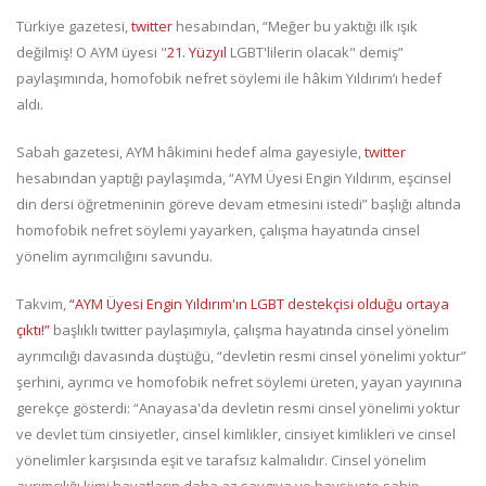
Türkiye gazetesi,
twitter
hesabından, “Meğer bu yaktığı ilk ışık
değilmiş! O AYM üyesi "
21. Yüzyıl
LGBT'lilerin olacak" demiş”
paylaşımında, homofobik nefret söylemi ile hâkim Yıldırım’ı hedef
aldı.
Sabah gazetesi, AYM hâkimini hedef alma gayesiyle,
twitter
hesabından yaptığı paylaşımda, “AYM Üyesi Engin Yıldırım, eşcinsel
din dersi öğretmeninin göreve devam etmesini istedi” başlığı altında
homofobik nefret söylemi yayarken, çalışma hayatında cinsel
yönelim ayrımcılığını savundu.
Takvim,
“AYM Üyesi Engin Yıldırım'ın LGBT destekçisi olduğu ortaya
çıktı!”
başlıklı twitter paylaşımıyla, çalışma hayatında cinsel yönelim
ayrımcılığı davasında düştüğü, “devletin resmi cinsel yönelimi yoktur”
şerhini, ayrımcı ve homofobik nefret söylemi üreten, yayan yayınına
gerekçe gösterdi: “Anayasa'da devletin resmi cinsel yönelimi yoktur
ve devlet tüm cinsiyetler, cinsel kimlikler, cinsiyet kimlikleri ve cinsel
yönelimler karşısında eşit ve tarafsız kalmalıdır. Cinsel yönelim
ayrımcılığı kimi hayatların daha az saygıya ve haysiyete sahip