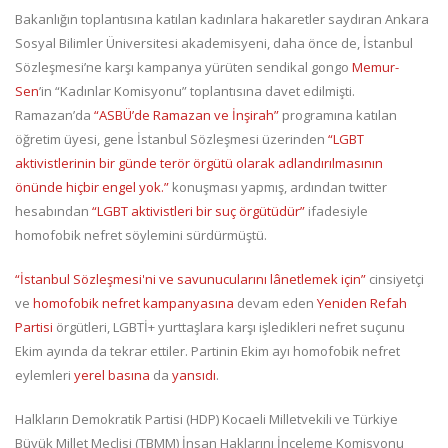
Bakanlığın toplantısına katılan kadınlara hakaretler saydıran Ankara
Sosyal Bilimler Üniversitesi akademisyeni, daha önce de, İstanbul
Sözleşmesi’ne karşı kampanya yürüten sendikal gongo
Memur-
Sen
’in “Kadınlar Komisyonu” toplantısına davet edilmişti.
Ramazan’da
“ASBÜ’de Ramazan ve İnşirah”
programına katılan
öğretim üyesi, gene İstanbul Sözleşmesi üzerinden
“LGBT
aktivistlerinin bir günde terör örgütü olarak adlandırılmasının
önünde hiçbir engel yok.”
konuşması yapmış, ardından twitter
hesabından
“LGBT aktivistleri bir suç örgütüdür”
ifadesiyle
homofobik nefret söylemini sürdürmüştü.
“İstanbul Sözleşmesi'ni ve savunucularını lânetlemek için”
cinsiyetçi
ve
homofobik nefret kampanyasına
devam eden
Yeniden Refah
Partisi
örgütleri, LGBTİ+ yurttaşlara karşı işledikleri nefret suçunu
Ekim ayında da tekrar ettiler. Partinin Ekim ayı homofobik nefret
eylemleri
yerel
basına
da
yansıdı
.
Halkların Demokratik Partisi (HDP) Kocaeli Milletvekili ve Türkiye
Büyük Millet Meclisi (TBMM) İnsan Haklarını İnceleme Komisyonu