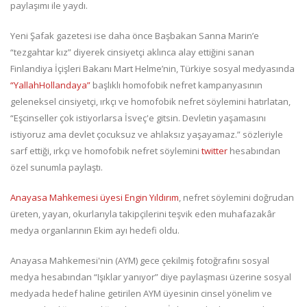
paylaşımı ile yaydı.
Yeni Şafak gazetesi ise daha önce Başbakan Sanna Marin’e
“tezgahtar kız” diyerek cinsiyetçi aklınca alay ettiğini sanan
Finlandiya İçişleri Bakanı Mart Helme’nin, Türkiye sosyal medyasında
“YallahHollandaya”
başlıklı homofobik nefret kampanyasının
geleneksel cinsiyetçi, ırkçı ve homofobik nefret söylemini hatırlatan,
“Eşcinseller çok istiyorlarsa İsveç'e gitsin. Devletin yaşamasını
istiyoruz ama devlet çocuksuz ve ahlaksız yaşayamaz.” sözleriyle
sarf ettiği, ırkçı ve homofobik nefret söylemini
twitter
hesabından
özel sunumla paylaştı.
Anayasa Mahkemesi üyesi Engin Yıldırım
, nefret söylemini doğrudan
üreten, yayan, okurlarıyla takipçilerini teşvik eden muhafazakâr
medya organlarının Ekim ayı hedefi oldu.
Anayasa Mahkemesi'nin (AYM) gece çekilmiş fotoğrafını sosyal
medya hesabından “Işıklar yanıyor” diye paylaşması üzerine sosyal
medyada hedef haline getirilen AYM üyesinin cinsel yönelim ve