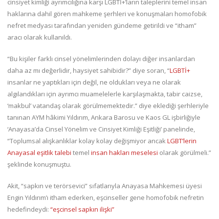
cinsiyet kimliği ayrımcılığına karşı LGBTİ+’ların taleplerini temel insan
haklarına dahil gören mahkeme şerhleri ve konuşmaları homofobik
nefret medyası tarafından yeniden gündeme getirildi ve “itham”
aracı olarak kullanıldı.
“Bu kişiler farklı cinsel yönelimlerinden dolayı diğer insanlardan
daha az mı değerlidir, haysiyet sahibidir?” diye soran, “
LGBTİ+
insanlar ne yaptıkları için değil, ne oldukları veya ne olarak
algılandıkları için ayrımcı muamelelerle karşılaşmakta, tabir caizse,
‘makbul’ vatandaş olarak görülmemektedir.” diye eklediği şerhleriyle
tanınan AYM hâkimi Yıldırım, Ankara Barosu ve Kaos GL işbirliğiyle
‘Anayasa’da Cinsel Yönelim ve Cinsiyet Kimliği Eşitliği’ panelinde,
“Toplumsal alışkanlıklar kolay kolay değişmiyor ancak
LGBT’lerin
Anayasal eşitlik talebi
temel
insan hakları meselesi
olarak görülmeli.”
şeklinde konuşmuştu.
Akit, “sapkın ve terörsevici” sıfatlarıyla Anayasa Mahkemesi üyesi
Engin Yıldırım’ı itham ederken, eşcinseller gene homofobik nefretin
hedefindeydi:
“eşcinsel sapkın ilişki”