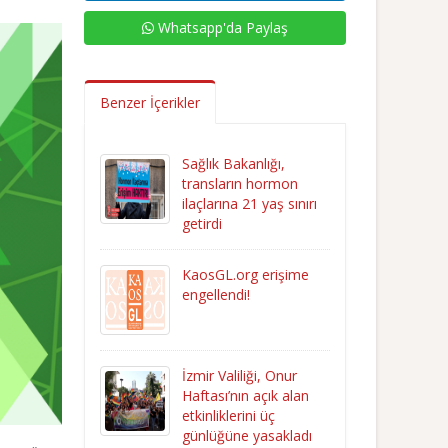
Whatsapp'da Paylaş
Benzer İçerikler
Sağlık Bakanlığı,
transların hormon
ilaçlarına 21 yaş sınırı
getirdi
KaosGL.org erişime
engellendi!
İzmir Valiliği, Onur
Haftası’nın açık alan
etkinliklerini üç
günlüğüne yasakladı