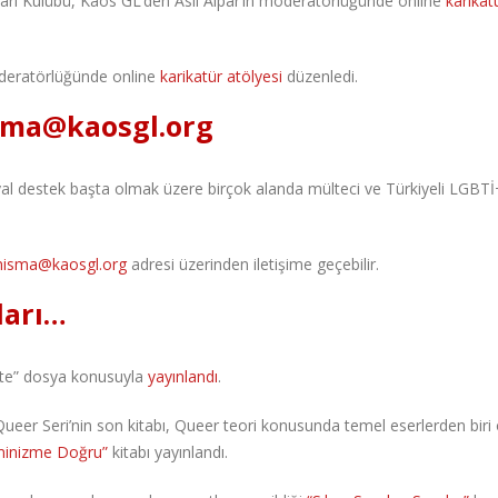
maları Kulübü, Kaos GL’den Aslı Alpar’ın moderatörlüğünde online
karikat
oderatörlüğünde online
karikatür atölyesi
düzenledi.
sma@kaosgl.org
al destek başta olmak üzere birçok alanda mülteci ve Türkiyeli LGBTİ+
nisma@kaosgl.org
adresi üzerinden iletişime geçebilir.
ları…
ite” dosya konusuyla
yayınlandı
.
 Queer Seri’nin son kitabı, Queer teori konusunda temel eserlerden biri
minizme Doğru”
kitabı yayınlandı.