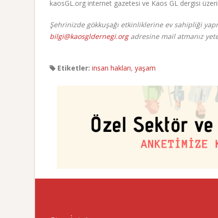
kaosGL.org internet gazetesi ve Kaos GL dergisi üzeri
Şehrinizde gökkuşağı etkinliklerine ev sahipliği ya
bilgi@kaosgldernegi.org
adresine mail atmanız yeter
Etiketler:
insan hakları
,
yaşam