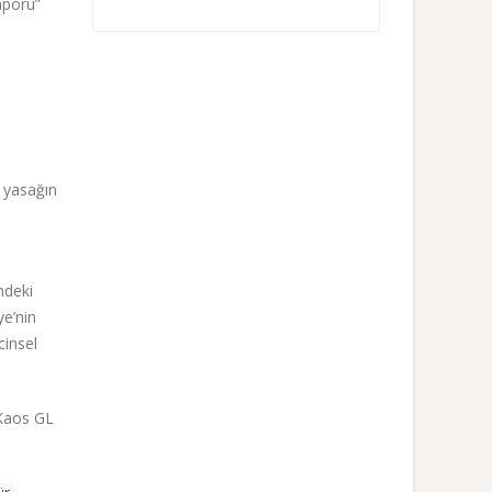
aporu”
yasağın
ndeki
ye’nin
cinsel
, Kaos GL