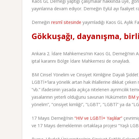
Kaos GL Derneği yaptığı çalışmalar hakkında üye, gönüll
yayınlarına devam ediyor. Derneğin Eylül ayı faaliyet
Derneğin
resmî sitesinde
yayımladığı Kaos GL Aylık Faa
Gökkuşağı, dayanışma, bir
Ankara 2. İdare Mahkemesi’nin Kaos GL Derneği’nin A
iptal kararını Bölge İdare Mahkemesi de onayladı.
BM Cinsel Yönelim ve Cinsiyet Kimliğine Dayalı Şidde
LGBTİ+’lara yönelik artan hak ihlallerine dikkat çeke
“vb.” ifadesinin yasada açıkça nitelenen ayrımcılık teme
yasalarının yeterli olduğunu savunan Hükümetin
BM ye
yönelim”, “cinsiyet kimliği”, “LGBT”, “LGBTİ” ya da “LGB
17 Mayıs Derneği’nin
“HIV ve LGBTİ+ Yaşlılar”
çevrimiç
ve 17 Mayıs derneklerinin ortaklaşa projesi “Yaşlı LGBTİ