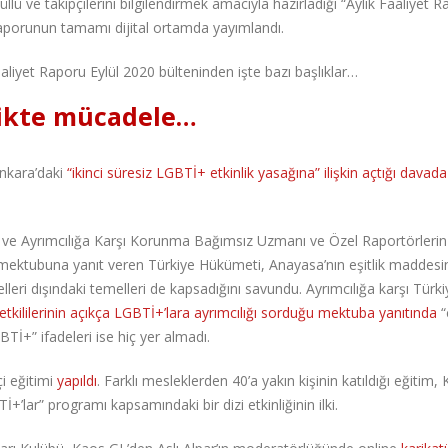
ü ve takipçilerini bilgilendirmek amacıyla hazırladığı “Aylık Faaliyet R
 raporunun tamamı dijital ortamda yayımlandı.
liyet Raporu Eylül 2020 bülteninden işte bazı başlıklar…
likte mücadele…
nkara’daki
“ikinci süresiz LGBTİ+ etkinlik yasağına” ilişkin açtığı davada
t ve Ayrımcılığa Karşı Korunma Bağımsız Uzmanı ve Özel Raportörlerin
n mektubuna yanıt veren Türkiye Hükümeti, Anayasa’nın eşitlik maddesi
lleri dışındaki temelleri de kapsadığını savundu. Ayrımcılığa karşı Türki
tkililerinin açıkça LGBTİ+’lara ayrımcılığı sorduğu mektuba yanıtında
“
Tİ+” ifadeleri ise hiç yer almadı.
i eğitimi
yapıldı
. Farklı mesleklerden 40’a yakın kişinin katıldığı eğitim
+’lar” programı kapsamındaki bir dizi etkinliğinin ilki.