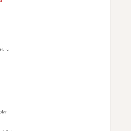
ür
’lara
 olan