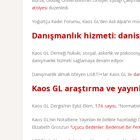
Bursa, Uludağ Üniversitesi’nin Cinsiyet Eşitliği Çalış
atölyesi
düzenledi.
Yoğurtçu Kadın Forumu, Kaos GL’den Aslı Alpar’ın m
Danışmanlık hizmeti: dani
Kaos GL Derneği hukuki, sosyal, askerlik ve psikososy
danışmanlık hizmeti sağlamaya devam ediyor.
Danışmanlık almak isteyen LGBTİ+’lar Kaos GL ile
da
Kaos GL araştırma ve yayın
Kaos GL Dergisi’nin Eylül-Ekim,
174. sayısı
, “Normativ
Kaos GL’nin NotaBene Yayınları ile birlikte hazırladığı
Elizabeth Grosz’un
“Uçucu Bedenler: Bedensel Bir Fe