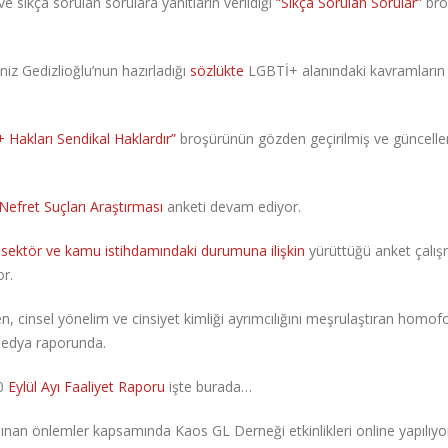
e sıkça sorulan sorulara yanıtların verildiği
“Sıkça Sorulan Sorular”
bro
niz Gedizlioğlu’nun hazırladığı
sözlükte
LGBTİ+ alanındaki kavramların
 Hakları Sendikal Haklardır”
broşürünün gözden geçirilmiş ve güncell
Nefret Suçları Araştırması
anketi devam ediyor.
 sektör ve kamu istihdamındaki durumuna ilişkin
yürüttüğü anket çalış
r.
n, cinsel yönelim ve cinsiyet kimliği ayrımcılığını meşrulaştıran homof
medya raporunda.
20
Eylül Ayı Faaliyet Raporu
işte burada…
lınan önlemler kapsamında Kaos GL Derneği etkinlikleri online yapılıyo