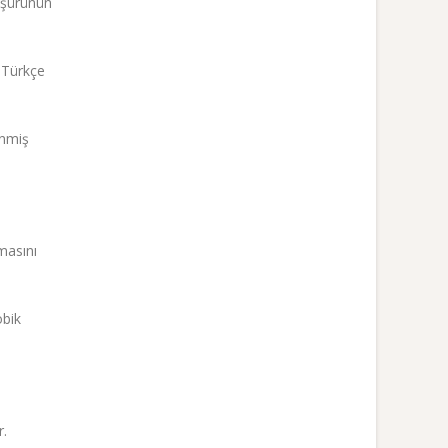
şürünün
 Türkçe
enmiş
masını
obik
r.