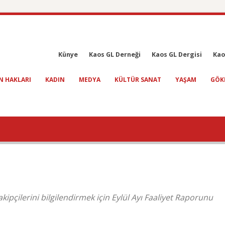
Künye
Kaos GL Derneği
Kaos GL Dergisi
Kao
N HAKLARI
KADIN
MEDYA
KÜLTÜR SANAT
YAŞAM
GÖK
ipçilerini bilgilendirmek için Eylül Ayı Faaliyet Raporunu