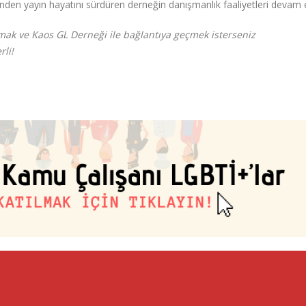
nden yayın hayatını sürdüren derneğin danışmanlık faaliyetleri devam 
pmak ve Kaos GL Derneği ile bağlantıya geçmek isterseniz
li!