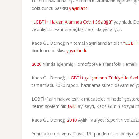
LGBTİ+ haklarına ilişkin temel kavramların açıklandığı v
dokuzuncu baskısı
yayınlandı
.
“LGBTİ+ Hakları Alanında Çeviri Sözlüğü”
yayınladı. De
çevirilerinin yanı sıra açıklamalar da yer alıyor.
Kaos GL Derneği’nin temel yayınlarından olan
“LGBTİ+
dördüncü baskısı
yayınlandı
.
2020
Yılında İşlenmiş Homofobi ve Transfobi Temelli
Kaos GL Derneği,
LGBTİ+ çalışanların Türkiye’de özel
tamamladı. 2020 raporu hazırlama süreci devam ediyo
LGBTİ+’ların hak ve eşitlik mücadelesini hedef göstere
nefret söyleminin
Eylül
ayı seyri, Kaos GL’nin sosyal 
Kaos GL Derneği
2019
Aylık Faaliyet Raporları ve 20
Yeni tip koronavirüs (Covid-19) pandemisi nedeniyle a