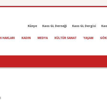
Künye
Kaos GL Derneği
Kaos GL Dergisi
Kao
N HAKLARI
KADIN
MEDYA
KÜLTÜR SANAT
YAŞAM
GÖK
n