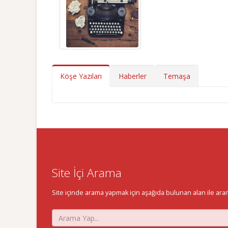
Köşe Yazıları
Haberler
Temaşa
Site İçi Arama
Site içinde arama yapmak için aşağıda bulunan alan ile aramak 