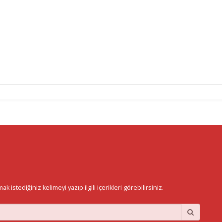
istediğiniz kelimeyi yazıp ilgili içerikleri görebilirsiniz.