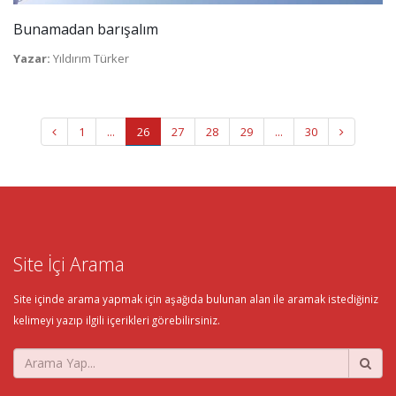
Bunamadan barışalım
Yazar:
Yıldırım Türker
1
...
26
27
28
29
...
30
Site İçi Arama
Site içinde arama yapmak için aşağıda bulunan alan ile aramak istediğiniz
kelimeyi yazıp ilgili içerikleri görebilirsiniz.