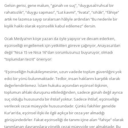
Gelsin gerisi, gene malum, “günah ve suç”, “duygusal/ruhsal bir
rahatsızlık”, “duygu sapması”, “Lut kavmi”, “livata”, “sihâk”, “fâhişe”
artık ne lazımsa sayıp sıralarsan hâliyle ardından “Bu nedenle bir
kişilik hakkı olarak eşcinsellik kabul edilemez” dersin.
Ocak Medya’nın köşe yazarı da öyle yapıyor ve devam ederken,
eşcinselliği engellemek için yetkilileri göreve çağırıyor, Anayasa’dan
değil “Nisa 15 ve Nisa 16”dan sorumlusunuz buyuruyor, olmadı
“toplumdan tecrit” öneriyor:
“Eşcinselliğin hukukileşmesinin, uzun vadede toplum güvenliğini yok
edici bir yönü bulunmaktadır. Tedbir, insan haklarını karşıtlık olarak
değerlendirilemez. İslam hukuku açısından eşcinsel ilişkinin,
toplumun ahlaki duruşunu etkilediğinden, sadece günah değil ayrıca
suç olduğu hususunda bir ihtilaf yoktur. Sadece ihtilaf, eşcinselliğe
verilecek cezai müeyyide hususundadır. Çünkü fakihler genelde
Kur’an’da, eşcinsel ilişki ile ilgili açıkça bir ceza yer almadığı
görüşündedirler. Fakat eşcinselliği de tanımı içine alan “fahişe” olarak
tanımlanan davranışlara yönelik cezai müeyyide yer almaktadır. Bu