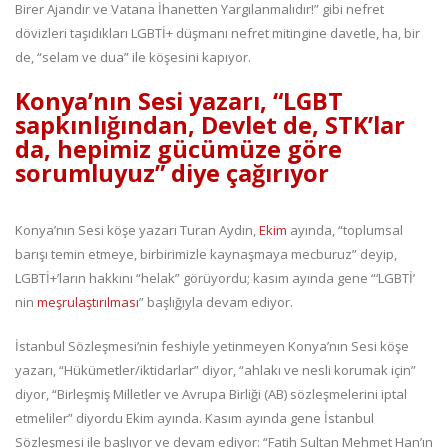
Birer Ajandır ve Vatana İhanetten Yargılanmalıdır!” gibi nefret
dövizleri taşıdıkları LGBTİ+ düşmanı nefret mitingine davetle, ha, bir
de, “selam ve dua” ile köşesini kapıyor.
Konya’nın Sesi yazarı, “LGBT
sapkınlığından, Devlet de, STK’lar
da, hepimiz gücümüze göre
sorumluyuz” diye çağırıyor
Konya’nın Sesi köşe yazarı Turan Aydın,
Ekim
ayında, “toplumsal
barışı temin etmeye, birbirimizle kaynaşmaya mecburuz” deyip,
LGBTİ+’ların hakkını “helak” görüyordu; kasım ayında gene “‘LGBTİ’
nin
meşrulaştırılması
” başlığıyla devam ediyor.
İstanbul Sözleşmesi’nin feshiyle yetinmeyen Konya’nın Sesi köşe
yazarı, “Hükümetler/iktidarlar” diyor, “ahlakı ve nesli korumak için”
diyor, “Birleşmiş Milletler ve Avrupa Birliği (AB) sözleşmelerini iptal
etmeliler” diyordu Ekim ayında. Kasım ayında gene İstanbul
Sözleşmesi ile başlıyor ve devam ediyor: “Fatih Sultan Mehmet Han’ın