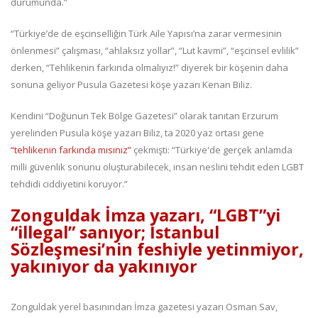
durumunda.”
“Türkiye’de de eşcinselliğin Türk Aile Yapısı’na zarar vermesinin
önlenmesi” çalışması, “ahlaksız yollar”, “Lut kavmi”, “eşcinsel evlilik”
derken, “Tehlikenin farkında olmalıyız!” diyerek bir köşenin daha
sonuna geliyor Pusula Gazetesi köşe yazarı Kenan Biliz.
Kendini “Doğunun Tek Bölge Gazetesi” olarak tanıtan Erzurum
yerelinden Pusula köşe yazarı Biliz, ta 2020 yaz ortası gene
“tehlikenin farkında mısınız”
çekmişti: “Türkiye'de gerçek anlamda
milli güvenlik sonunu oluşturabilecek, insan neslini tehdit eden LGBT
tehdidi ciddiyetini koruyor.”
Zonguldak İmza yazarı, “LGBT”yi
“illegal” sanıyor; İstanbul
Sözleşmesi’nin feshiyle yetinmiyor,
yakınıyor da yakınıyor
Zonguldak yerel basınından İmza gazetesi yazarı Osman Sav,