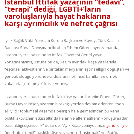
İstanbul İttifak yazarının “tedavi”,
“terapi” dediği, LGBTİ+’ların
varoluşlarıyla hayat haklarına
karşı ayrımcılık ve nefret çağrısı
İyilik Sağlık Vakfı Yönetim Kurulu Başkanı ve Kuveyt Türk Katılım
Bankası Sanat Danışmanı İbrahim Ethem Gören, aynı zamanda,
İstanbul yerel basınından İttifak Gazetesi Genel yayın
Yönetmeniymiş, üstüne bir de, Kasım ayındaki köşe yazılarıyla,
“eşcinsel aktivistlerin ve bir takım medyanın eşcinselliğin doğuştan ve
genetik olduğu yönündeki iddialarını bilimsel kanıtlar ve örnek
vakalarla çürütmeye” karar vermiş.
İstanbul yerel basınından İttifak köşe yazarı İbrahim Ethem Gören,
Bursa Hayat köşe yazarının bıraktığı yerden devam ederken, “son
elli yıldır toplumsal yaşamda belirgin hale gelmesinden bu yana
politik aktivizmin etkisi altında kalan ve alternatiflerin konuşulmadan
bastırıldığı eşcinsellik” dese de, “Ayık Kitap cemiyetimize
gönül diliyle
“merhaba” dedi!” başlıklı köşe yazısında, “bastırmak” ne, Batı’da