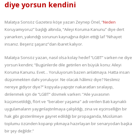
diye yorsun kendini
Malatya Sonsöz Gazetesi köşe yazarı Zeynep Önel, “
Neden
Koruyamıyoruz” başlığı altında, “Aileyi Koruma Kanunu” diye dert
yanarken, yakındığı sorunun kaynağına ilişkin ettiği laf “Nihayet
insanız. Beşeriz şaşarız”dan ibaret kalıyor.
Malatya Sonsöz yazarı, nasıl olsa kolay hedef “LGBT” varken ne diye
yorsun kendini; “Bugünlerde dile getirilen en büyük konu: Aileyi
Koruma Kanunu. Evet… Yoruluyorum bazen anlatmaya. Hatta insan
düşünmekten dahi yoruluyor. Ne olacak hâlimiz diye? Neslimiz
nereye gidiyor diye?” kopyala-yapıştır nakaratları sıralayıp,
dinlenmek için de “LGBT” dövmek varken: “Aile yuvasının
küçümsetildiği, flört ve "beraber yaşama" adı verilen Batı kaynaklı
uygulamaların yaygınlaştırılmaya çalışıldığı, zina ve eşcinselliğin bir
hak gibi gösterilmeye gayret edildiği bir propaganda, Müslüman
toplumu özünden koparıp yıkmaya hazırlayan bir senaryodan başka
bir şey değildir.”