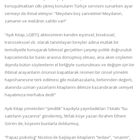
konuşulmaktan cılkı çıkmış konuların Türkçe servisini sunarken ayar
vermeyi de ihmal etmiyor: “Meydanı boş zannetme! Meydanın,
zamanın ve mekânın sahibi var!”
“Ayık Kitap, LGBTQ aktivizminin kendini eşcinsel, biseksüel,
transseksüel vb. olarak tanımlayan bireyler adına mutlak bir
temsiliyetle konuşarak bilimsel gerçekleri çarpıtıp politik doğruculuk
kapsamında bir baskı aracına dönüşmüş olması, ana akım söylemin
dışında bütün söylemlerin el birliğiyle susturulması ve değişim için bir
ihtimal arayanların önünün kapatılarak resmen bir cinsel yönelim
hapishanesine terk edilmesi gibi mülahazalarla, birbirinden değerli,
alanında uzman yazarların kitaplarını dilimize kazandırarak cemiyet
hayatımıza merhaba dedi!”
Ayık Kitap yöneticileri “şimdilik” kaydıyla yayınladıkları 7 kitabı “bu
satırların yazarına” göndermiş, İttifak köşe yazarı İbrahim Ethem
Gören de, köşesini bunlarla doldurmuş.
“Papaz psikolog” Nicolosi ile başlayan kitapların “tedavi”, “onarım”,