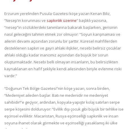
Erzurum yerelinden Pusula Gazetesi köşe yazarı Kenan Biliz,
“Nesep’in korunması ve
sapkınlık üzerine
” başlıklı yazısına,
“nesep”in sözlüklerdeki tanımlarına bakarak başlarken, gerisinin
nasıl geleceğini tahmin etmek zor olmuyor: “Soyun karışmaması ve
ailenin devamı açısından zorunlu bir şarttır. Küresel mahfillerden
desteklenen sapkın ve gayri ahlaki ilişkiler, nesebi belirsiz çocuklar
ahlaki olduğu kadar inancımız açısından da büyük bir sorun
oluşturmaktadır. Nesebi belli olmayan insanların, bu belirsizlikten
kaynaklanan en hafif şekliyle kendi ailesinden biriyle evlenme riski
vardır.”
“Doğunun Tek Bölge Gazetesi”nin köşe yazarı, sonra birden,
“Medeniyet aileden başlar. Batı ne medenidir ne medeniyet
sahibidir!”e geçiyor, ardından, kopyala-yapıştır kolaj satırları serpe
serpe köşesini dolduruyor: “Evlilik dışı çocuk gibi büyük bir tehlike ise
eşcinsel evliliktir. Macaristan, Rusya eşcinselliği sapkınlık ve insan
soyuna ihanet olarak görmekte ve eşcinselliği yasaklamış iki ülke