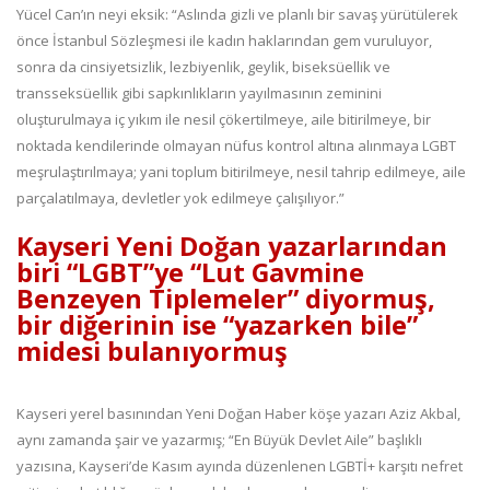
Yücel Can’ın neyi eksik: “Aslında gizli ve planlı bir savaş yürütülerek
önce İstanbul Sözleşmesi ile kadın haklarından gem vuruluyor,
sonra da cinsiyetsizlik, lezbiyenlik, geylik, biseksüellik ve
transseksüellik gibi sapkınlıkların yayılmasının zeminini
oluşturulmaya iç yıkım ile nesil çökertilmeye, aile bitirilmeye, bir
noktada kendilerinde olmayan nüfus kontrol altına alınmaya LGBT
meşrulaştırılmaya; yani toplum bitirilmeye, nesil tahrip edilmeye, aile
parçalatılmaya, devletler yok edilmeye çalışılıyor.”
Kayseri Yeni Doğan yazarlarından
biri “LGBT”ye “Lut Gavmine
Benzeyen Tiplemeler” diyormuş,
bir diğerinin ise “yazarken bile”
midesi bulanıyormuş
Kayseri yerel basınından Yeni Doğan Haber köşe yazarı Aziz Akbal,
aynı zamanda şair ve yazarmış; “En Büyük Devlet Aile” başlıklı
yazısına, Kayseri’de Kasım ayında düzenlenen LGBTİ+ karşıtı nefret