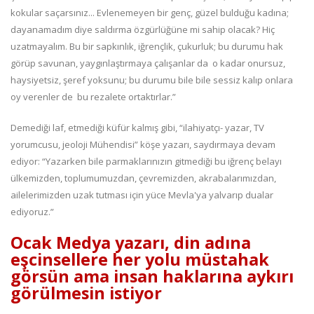
kokular saçarsınız... Evlenemeyen bir genç, güzel bulduğu kadına;
dayanamadım diye saldırma özgürlüğüne mi sahip olacak? Hiç
uzatmayalım. Bu bir sapkınlık, iğrençlik, çukurluk; bu durumu hak
görüp savunan, yaygınlaştırmaya çalışanlar da o kadar onursuz,
haysiyetsiz, şeref yoksunu; bu durumu bile bile sessiz kalıp onlara
oy verenler de bu rezalete ortaktırlar.”
Demediği laf, etmediği küfür kalmış gibi, “ilahiyatçı- yazar, TV
yorumcusu, jeoloji Mühendisi” köşe yazarı, saydırmaya devam
ediyor: “Yazarken bile parmaklarınızın gitmediği bu iğrenç belayı
ülkemizden, toplumumuzdan, çevremizden, akrabalarımızdan,
ailelerimizden uzak tutması için yüce Mevla'ya yalvarıp dualar
ediyoruz.”
Ocak Medya yazarı, din adına
eşcinsellere her yolu müstahak
görsün ama insan haklarına aykırı
görülmesin istiyor