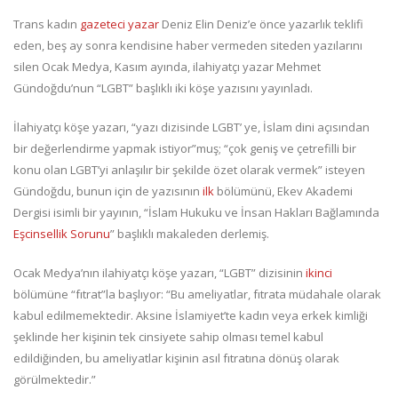
Trans kadın
gazeteci yazar
Deniz Elin Deniz’e önce yazarlık teklifi
eden, beş ay sonra kendisine haber vermeden siteden yazılarını
silen Ocak Medya, Kasım ayında, ilahiyatçı yazar Mehmet
Gündoğdu’nun “LGBT” başlıklı iki köşe yazısını yayınladı.
İlahiyatçı köşe yazarı, “yazı dizisinde LGBT’ ye, İslam dini açısından
bir değerlendirme yapmak istiyor”muş; “çok geniş ve çetrefilli bir
konu olan LGBT’yi anlaşılır bir şekilde özet olarak vermek” isteyen
Gündoğdu, bunun için de yazısının
ilk
bölümünü, Ekev Akademi
Dergisi isimli bir yayının, “İslam Hukuku ve İnsan Hakları Bağlamında
Eşcinsellik Sorunu
” başlıklı makaleden derlemiş.
Ocak Medya’nın ilahiyatçı köşe yazarı, “LGBT” dizisinin
ikinci
bölümüne “fıtrat”la başlıyor: “Bu ameliyatlar, fıtrata müdahale olarak
kabul edilmemektedir. Aksine İslamiyet’te kadın veya erkek kimliği
şeklinde her kişinin tek cinsiyete sahip olması temel kabul
edildiğinden, bu ameliyatlar kişinin asıl fıtratına dönüş olarak
görülmektedir.”