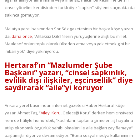
cinsel yönelimi kendisinden farklı diye “sapkın” söylemi saçmakta da
sakınca görmüyor.
Malatya yerel basınından SonSöz gazetesinin bir başka köşe yazarı
da,
daha önce
, “Ahlaksız LGBT’lilerin yürüyüşlerine alıştı bu millet.
Maalesef onları toplu olarak ülkeden atma veya yok etmek gibi bir
imkan yok” diye yakınıyordu.
Hertaraf’ın “Mazlumder Şube
Başkanı” yazarı, “cinsel sapkınlık,
evlilik dışı ilişkiler, eşcinsellik” diye
saydırarak “aile”yi koruyor
Ankara yerel basınından internet gazetesi Haber Hertaraf köşe
yazarı Ahmet Taş, “
Aileyi Koru
, Geleceği Koru” derken hem cinsiyetçi
hem de hâliyle homofobik, “kadınların topluma girmeleri, iş hayatına
atılıp ekonomik özgürlük sahibi olmaları ile aile bağları zayıflamaya”
başlamıştır diyor ve devam ediyor: “Buna sosyal medya kullanımının