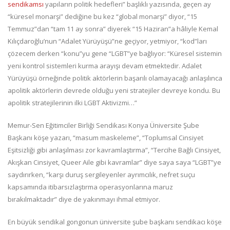
sendikamsı
yapıların politik hedefleri” başlıklı yazısında, geçen ay
“küresel monarşi” dediğine bu kez “global monarşi” diyor, “15
Temmuz”dan “tam 11 ay sonra” diyerek “15 Haziran”a hâliyle Kemal
Kılıçdaroğlu’nun “Adalet Yürüyüşü”ne geçiyor, yetmiyor, “kod”ları
çözecem derken “konu”yu gene “LGBT”ye bağlıyor: “Küresel sistemin
yeni kontrol sistemleri kurma arayışı devam etmektedir. Adalet
Yürüyüşü örneğinde politik aktörlerin başarılı olamayacağı anlaşılınca
apolitik aktörlerin devrede olduğu yeni stratejiler devreye kondu. Bu
apolitik stratejilerinin ilki LGBT Aktivizmi…”
Memur-Sen Eğitimciler Birliği Sendikası Konya Üniversite Şube
Başkanı köşe yazarı, “masum maskeleme”, “Toplumsal Cinsiyet
Eşitsizliği gibi anlaşılması zor kavramlaştırma”, “Tercihe Bağlı Cinsiyet,
Akışkan Cinsiyet, Queer Aile gibi kavramlar” diye saya saya “LGBT”ye
saydırırken, “karşı duruş sergileyenler ayrımcılık, nefret suçu
kapsamında itibarsızlaştırma operasyonlarına maruz
bırakılmaktadır” diye de yakınmayı ihmal etmiyor.
En büyük sendikal gongonun üniversite şube başkanı sendikacı köşe