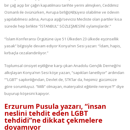
bir çağ açıp bir çağın kapatılması tarihte yerini almışken, Ceddimiz
Osmanlı ile övünürken, Avrupa birliği(AB)üyesi olabilme ve ödevin
yapılabilmesi adına, Avrupa aşığı/sevicisi Mecliste olan partiler kısa
sürede hep birlikte “İSTANBUL” SÖZLEŞMESİNİ oylamışlardır.”
“İslam Konferansı Örgütüne üye 51 Ülkeden 23 ülkede eşcinsellik
yasak” bilgisiyle devam ediyor Konya’nın Sesi yazarı: “İdam, hapis,
kırbaçla cezalandırılıyor.”
Toplumsal cinsiyet eşitliğine karşı çıkan Anadolu Gençlik Derneği’ni
alkışlayan Konya’nın Sesi köşe yazarı, “sapıkları lanetliyor” ardından
““LGBT” sapkınlığından, Devlet de, STK’lar da, hepimiz gücümüze
göre sorumluyuz. “Milli” olmayan, materyalist eğitimle nereye?!” diye
buyurup köşesini kapıyor.
Erzurum Pusula yazarı, “insan
neslini tehdit eden LGBT
tehdidi”ne dikkat çekmelere
doyamıyor