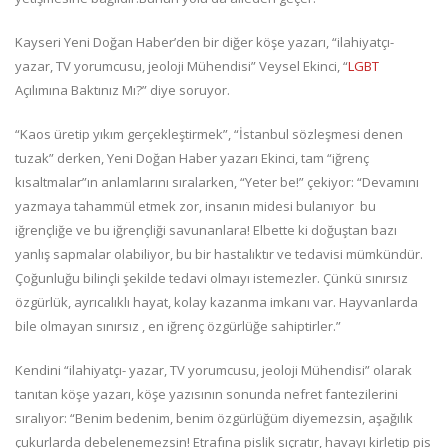
Kayseri Yeni Doğan Haber’den bir diğer köşe yazarı, “ilahiyatçı-
yazar, TV yorumcusu, jeoloji Mühendisi” Veysel Ekinci, “
LGBT
Açılımına Baktınız Mı?” diye soruyor.
“Kaos üretip yıkım gerçekleştirmek”, “İstanbul sözleşmesi denen
tuzak” derken, Yeni Doğan Haber yazarı Ekinci, tam “iğrenç
kısaltmalar”ın anlamlarını sıralarken, “Yeter be!” çekiyor: “Devamını
yazmaya tahammül etmek zor, insanın midesi bulanıyor bu
iğrençliğe ve bu iğrençliği savunanlara! Elbette ki doğuştan bazı
yanlış sapmalar olabiliyor, bu bir hastalıktır ve tedavisi mümkündür.
Çoğunluğu bilinçli şekilde tedavi olmayı istemezler. Çünkü sınırsız
özgürlük, ayrıcalıklı hayat, kolay kazanma imkanı var. Hayvanlarda
bile olmayan sınırsız , en iğrenç özgürlüğe sahiptirler.”
Kendini “ilahiyatçı- yazar, TV yorumcusu, jeoloji Mühendisi” olarak
tanıtan köşe yazarı, köşe yazısının sonunda nefret fantezilerini
sıralıyor: “Benim bedenim, benim özgürlüğüm diyemezsin, aşağılık
çukurlarda debelenemezsin! Etrafına pislik sıçratır, havayı kirletip pis