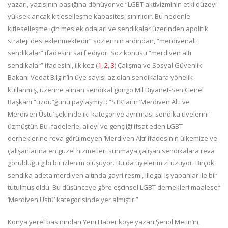
yazarı, yazısının başlığına dönüyor ve “LGBT aktivizminin etki düzeyi
yüksek ancak kitleselleşme kapasitesi sınırlıdır. Bu nedenle
kitleselleşme için meslek odaları ve sendikalar üzerinden apolitik
strateji desteklenmektedir” sözlerinin ardından, “merdivenaltı
sendikalar” ifadesini sarf ediyor. Söz konusu “merdiven altı
sendikalar” ifadesini, ilk kez (
1
,
2
,
3
) Çalışma ve Sosyal Güvenlik
Bakanı Vedat Bilgin’in üye sayısı az olan sendikalara yönelik
kullanmış, üzerine alınan sendikal gongo Mil Diyanet-Sen Genel
Başkanı “üzdü”ğünü paylaşmıştı: “STK’ların ‘Merdiven Altı ve
Merdiven Üstü’ şeklinde iki kategoriye ayrılması sendika üyelerini
üzmüştür. Bu ifadelerle, aileyi ve gençliği ifsat eden LGBT
derneklerine reva görülmeyen ‘Merdiven Altı’ ifadesinin ülkemize ve
çalışanlarına en güzel hizmetleri sunmaya çalışan sendikalara reva
görüldüğü gibi bir izlenim oluşuyor. Bu da üyelerimizi üzüyor. Birçok
sendika adeta merdiven altında gayri resmi, illegal iş yapanlar ile bir
tutulmuş oldu. Bu düşünceye göre eşcinsel LGBT dernekleri maalesef
‘Merdiven Üstü’ kategorisinde yer almıştır.”
Konya yerel basınından Yeni Haber köşe yazarı Şenol Metin’in,