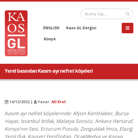
ENGLISH
Kaos GL Dergisi
Künye
Yerel basından Kasım ayı nefret köşeleri
14/12/2022 |
Yazar:
Ali Erol
Kasım ayı nefret köşelerinde: Afyon KentHaber, Bursa
Hayat, İstanbul İttifak, Malatya Sonsöz, Ankara Hertaraf,
Konya’nın Sesi, Erzurum Pusula, Zonguldak İmza, Elazığ
YeniUfuk, Kayseri YeniDoğan, OcakMedya ve Konya