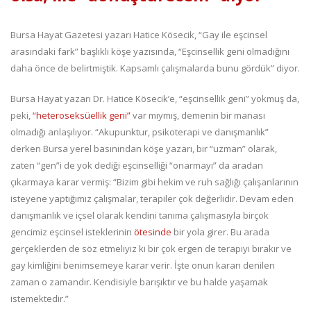
Bursa Hayat Gazetesi yazarı Hatice Kösecik, “Gay ile eşcinsel
arasındaki fark” başlıklı köşe yazısında, “Eşcinsellik geni olmadığını
daha önce de belirtmiştik. Kapsamlı çalışmalarda bunu gördük” diyor.
Bursa Hayat yazarı Dr. Hatice Kösecik’e, “eşcinsellik geni” yokmuş da,
peki,
“heteroseksüellik geni”
var mıymış, demenin bir manası
olmadığı anlaşılıyor. “Akupunktur, psikoterapi ve danışmanlık”
derken Bursa yerel basınından köşe yazarı, bir “uzman” olarak,
zaten “gen”i de yok dediği eşcinselliği “onarmayı” da aradan
çıkarmaya karar vermiş: “Bizim gibi hekim ve ruh sağlığı çalışanlarının
isteyene yaptığımız çalışmalar, terapiler çok değerlidir. Devam eden
danışmanlık ve içsel olarak kendini tanıma çalışmasıyla birçok
gencimiz eşcinsel isteklerinin
ötesinde
bir yola girer. Bu arada
gerçeklerden de söz etmeliyiz ki bir çok ergen de terapiyi bırakır ve
gay kimliğini benimsemeye karar verir. İşte onun kararı denilen
zaman o zamandır. Kendisiyle barışıktır ve bu halde yaşamak
istemektedir.”