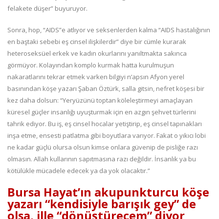
felakete düşer” buyuruyor.
Sonra, hop, “AIDS”e atlıyor ve seksenlerden kalma “AIDS hastalığının
en baştaki sebebi eş cinsel ilişkilerdir” diye bir cümle kurarak
heteroseksüel erkek ve kadın okurlarını yanıltmakta sakınca
görmüyor. Kolayından komplo kurmak hatta kurulmuşun
nakaratlarını tekrar etmek varken bilgiyi n’apsın Afyon yerel
basınından köşe yazarı Şaban Öztürk, salla gitsin, nefret köşesi bir
kez daha dolsun: “Yeryüzünü toptan köleleştirmeyi amaçlayan
küresel güçler insanlığı uyuşturmak için en azgın şehvet türlerini
tahrik ediyor. Bu iş, eş cinsel hocalar yetiştirip, eş cinsel tapınakları
inşa etme, ensesti patlatma gibi boyutlara varıyor. Fakat o yıkıcı lobi
ne kadar güçlü olursa olsun kimse onlara güvenip de pisliğe razı
olmasın. Allah kullarının sapıtmasına razı değildir. İnsanlık ya bu
kötülükle mücadele edecek ya da yok olacaktır.”
Bursa Hayat’ın akupunkturcu köşe
yazarı “kendisiyle barışık gey” de
olsa, ille “dönüştürecem” diyor