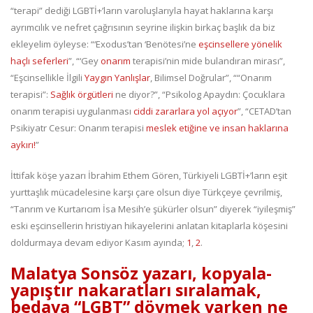
“terapi” dediği LGBTİ+’ların varoluşlarıyla hayat haklarına karşı
ayrımcılık ve nefret çağrısının seyrine ilişkin birkaç başlık da biz
ekleyelim öyleyse: “‘Exodus’tan ‘Benötesi’ne
eşcinsellere yönelik
haçlı seferleri
”, “‘Gey
onarım
terapisi’nin mide bulandıran mirası”,
“Eşcinsellikle İlgili
Yaygın Yanlışlar
, Bilimsel Doğrular”, ““Onarım
terapisi”:
Sağlık örgütleri
ne diyor?”, “Psikolog Apaydın: Çocuklara
onarım terapisi uygulanması
ciddi zararlara yol açıyor
”, “CETAD’tan
Psikiyatr Cesur: Onarım terapisi
meslek etiğine ve insan haklarına
aykırı!
”
İttifak köşe yazarı İbrahim Ethem Gören, Türkiyeli LGBTİ+’ların eşit
yurttaşlık mücadelesine karşı çare olsun diye Türkçeye çevrilmiş,
“Tanrım ve Kurtarıcım İsa Mesih’e şükürler olsun” diyerek “iyileşmiş”
eski eşcinsellerin hristiyan hikayelerini anlatan kitaplarla köşesini
doldurmaya devam ediyor Kasım ayında;
1
,
2
.
Malatya Sonsöz yazarı, kopyala-
yapıştır nakaratları sıralamak,
bedava “LGBT” dövmek varken ne