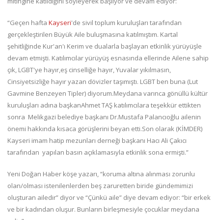
mitingine katıldığını söyleyerek başlıyor ve devam ediyor:
“Geçen hafta
Kayseri
'de sivil toplum kuruluşları tarafından
gerçekleştirilen Büyük Aile buluşmasına katılmıştım. Kartal
şehitliğinde Kur'an'ı Kerim ve dualarla başlayan etkinlik yürüyüşle
devam etmişti. Katılımcılar yürüyüş esnasında ellerinde Ailene sahip
çık, LGBT'ye hayır,eş cinselliğe hayır, Yuvalar yıkılmasın,
Cinsiyetsizliğe hayır yazan dövizler taşımıştı. LGBT ben buna (Lut
Gavmine Benzeyen Tipler) diyorum.Meydana varınca gönüllü kültür
kuruluşları adına başkanAhmet TAŞ katılımcılara teşekkür ettikten
sonra Melikgazi belediye başkanı Dr.Mustafa Palancıoğlu ailenin
önemi hakkında kısaca görüşlerini beyan etti.Son olarak (KİMDER)
Kayseri imam hatip mezunları derneği başkanı Hacı Ali Çakıcı
tarafından yapılan basın açıklamasıyla etkinlik sona ermişti.”
Yeni Doğan Haber köşe yazarı, “koruma altına alınması zorunlu
olan/olması istenilenlerden beş zaruretten biride gündemimizi
oluşturan ailedir” diyor ve “Çünkü aile” diye devam ediyor: “bir erkek
ve bir kadından oluşur. Bunların birleşmesiyle çocuklar meydana