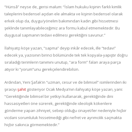
“Hünsâ” neyse de, gerisi malum: “İslam hukuku kişinin farklı kimlik
taleplerini bedensel açıdan ele almakta ve kişinin bedensel olarak
erkek olup da, duygu/yönelim bakımından kadın gibi hissetmesi
şeklinde tanımlayabileceğimiz ara formu kabul etmemektedir. Bu
duygusal sapmanın tedavi edilmesi gerektiğini savunur.”
İlahiyatçı köşe yazarı, “sapma” deyip inkâr edecek, ille “tedavi”
edecek ya, yazısının birinci bölümünde tek tek kopyala-yapıştır doğru
sıraladığı terimlerin tanımını unutup, “ara form” falan araya parça
atıyor ki “yorum”unu gerekçelendirebilsin.
Ardından, Yeni Şafak’ın “uzman, cesur ve de bilimsel” isimlerinden iki
şıracıyı
şahit
gösteriyor Ocak Medya’nın ilahiyatçı köşe yazarı, yani:
“Gerektiğinde bilimsel bir yetkiyi kullanarak, gerektiğinde dini
hassasiyetleri öne sürerek, gerektiğinde ideolojik kökenlere
gönderme yapan zihniyet, sebep olduğu cinayet/ler nedeniyle hiçbir
vicdani sorumluluk hissetmediği gibi nefret ve ayrımcılık saçmakta
hiçbir sakınca görmemektedir.”