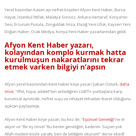
Yerel basından Kasım ayı nefret köşeleri Afyon Kent Haber, Bursa
Hayat, İstanbul İttifak, Malatya Sonsöz, Ankara Hertaraf, Konya’nın
Sesi, Erzurum Pusula, Zonguldak İmza, Elazığ Yeni Ufuk, Kayseri Yeni
Doğan Haber, Ocak Medya, Konya Yeni Haber yazarlarından geldi.
Afyon Kent Haber yazarı,
kolayından komplo kurmak hatta
kurulmuşun nakaratlarını tekrar
etmek varken bilgiyi n’apsın
Afyon yerel basınından Kent Haber köşe yazarı Şaban Öztürk,
daha
önce
, “iffet, haya, adalet”ten anladığının LGBTİ+ yurttaşlara karşı
kurumsal ayrımcılık, nefret suçu ve nihayet imhadan ibaret olduğunu
açıktan paylaşmıştı.
Afyon Kent Haber köşe yazarı, bu kez de, “
Eşcinsel Genetiği
”ne el
atıyor ve “Bir eş cinsel “Bu benim genetiğim, kaderim. Suçum yok.
Allah madem böyle yarattı, ben de bildiğimi okurum!” derse ebedî