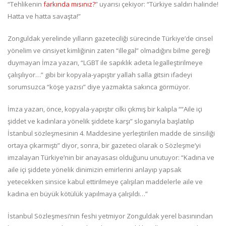
“Tehlikenin
farkında mısınız?
” uyarısı çekiyor: “Türkiye saldırı halinde!
Hatta ve hatta savaşta!”
Zonguldak yerelinde yılların gazeteciliği sürecinde Türkiye’de cinsel
yönelim ve cinsiyet kimliğinin zaten “illegal” olmadığını bilme gereği
duymayan İmza yazarı, “LGBT ile sapıklık adeta legalleştirilmeye
çalışılıyor…” gibi bir kopyala-yapıştır yallah salla gitsin ifadeyi
sorumsuzca “köşe yazısı” diye yazmakta sakınca görmüyor.
İmza yazarı, önce, kopyala-yapıştır cılkı çıkmış bir kalıpla ““Aile içi
şiddet ve kadınlara yönelik şiddete karşı” sloganıyla başlatılıp
İstanbul sözleşmesinin 4. Maddesine yerleştirilen madde de sinsiliği
ortaya çıkarmıştı” diyor, sonra, bir gazeteci olarak o Sözleşme’yi
imzalayan Türkiye’nin bir anayasası olduğunu unutuyor: “Kadına ve
aile içi şiddete yönelik dinimizin emirlerini anlayıp yapsak
yetecekken sinsice kabul ettirilmeye çalışılan maddelerle aile ve
kadına en büyük kötülük yapılmaya çalışıldı…”
İstanbul Sözleşmesi’nin feshi yetmiyor Zonguldak yerel basınından