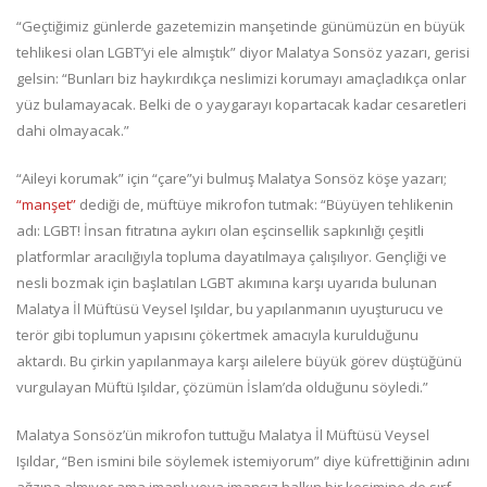
“Geçtiğimiz günlerde gazetemizin manşetinde günümüzün en büyük
tehlikesi olan LGBT’yi ele almıştık” diyor Malatya Sonsöz yazarı, gerisi
gelsin: “Bunları biz haykırdıkça neslimizi korumayı amaçladıkça onlar
yüz bulamayacak. Belki de o yaygarayı kopartacak kadar cesaretleri
dahi olmayacak.”
“Aileyi korumak” için “çare”yi bulmuş Malatya Sonsöz köşe yazarı;
“manşet”
dediği de, müftüye mikrofon tutmak: “Büyüyen tehlikenin
adı: LGBT! İnsan fıtratına aykırı olan eşcinsellik sapkınlığı çeşitli
platformlar aracılığıyla topluma dayatılmaya çalışılıyor. Gençliği ve
nesli bozmak için başlatılan LGBT akımına karşı uyarıda bulunan
Malatya İl Müftüsü Veysel Işıldar, bu yapılanmanın uyuşturucu ve
terör gibi toplumun yapısını çökertmek amacıyla kurulduğunu
aktardı. Bu çirkin yapılanmaya karşı ailelere büyük görev düştüğünü
vurgulayan Müftü Işıldar, çözümün İslam’da olduğunu söyledi.”
Malatya Sonsöz’ün mikrofon tuttuğu Malatya İl Müftüsü Veysel
Işıldar, “Ben ismini bile söylemek istemiyorum” diye küfrettiğinin adını
ağzına almıyor ama imanlı veya imansız halkın bir kesimine de sırf