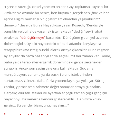
“Eşcinsel sözcüğü cinsel yönelimi anlatır. Gay; toplumsal -siyasal bir
kimliktir. Ve özünde bu benim, ben buyum. “ gerçek benliğim” ve ben
eşcinselliğimi herhangi bir iç çatışmam olmadan yaşayabilirim"
demektir” dese de Bursa Hayat köşe yazarı Kösecik, “Kendisiyle
barışıktır ve bu halde yaşamak istemektedir” dediği “gey”i rahat
bırakmaz,
“dönüştürmeye”
kararlıdır: “Dönüşüme giden yol uzun ve
dolambaçlıdır. Öyle ki hayalindeki o “ özel adamla” karşılaşınca
terapiyi bırakma isteği sürekli olarak ortaya çıkacaktır. Buna rağmen
aylar yıllar da hatta bazen yıllar da geçse ümit her zaman var. Anne,
baba ya da terapistler ergenlik dönemindeki gence seçenekler
sunabilir. Ancak son seçim yine ona kalmaktadır. Suçlama,
manipülasyon, zorlama ya da baskı ile onu isteklerinden
kurtaramaz. Yalnızca daha fazla yabancılaşmaya yol açar. Süreç
zordur, yıpratır ama zahmete değer sonuçlar ortaya çıkacaktır.
Gerçekçi olursak istekler ve ayartmalar çoğu zaman çoğu genç için
hayat boyu bir yerlerde kendini gösterecektir. Hepimize kolay
gelsin… Bu gençler bizim, unutmayalım….”