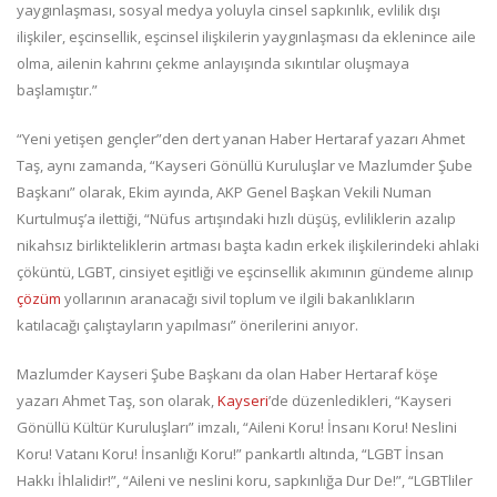
yaygınlaşması, sosyal medya yoluyla cinsel sapkınlık, evlilik dışı
ilişkiler, eşcinsellik, eşcinsel ilişkilerin yaygınlaşması da eklenince aile
olma, ailenin kahrını çekme anlayışında sıkıntılar oluşmaya
başlamıştır.”
“Yeni yetişen gençler”den dert yanan Haber Hertaraf yazarı Ahmet
Taş, aynı zamanda, “Kayseri Gönüllü Kuruluşlar ve Mazlumder Şube
Başkanı” olarak, Ekim ayında, AKP Genel Başkan Vekili Numan
Kurtulmuş’a ilettiği, “Nüfus artışındaki hızlı düşüş, evliliklerin azalıp
nikahsız birlikteliklerin artması başta kadın erkek ilişkilerindeki ahlaki
çöküntü, LGBT, cinsiyet eşitliği ve eşcinsellik akımının gündeme alınıp
çözüm
yollarının aranacağı sivil toplum ve ilgili bakanlıkların
katılacağı çalıştayların yapılması” önerilerini anıyor.
Mazlumder Kayseri Şube Başkanı da olan Haber Hertaraf köşe
yazarı Ahmet Taş, son olarak,
Kayseri
’de düzenledikleri, “Kayseri
Gönüllü Kültür Kuruluşları” imzalı, “Aileni Koru! İnsanı Koru! Neslini
Koru! Vatanı Koru! İnsanlığı Koru!” pankartlı altında, “LGBT İnsan
Hakkı İhlalidir!”, “Aileni ve neslini koru, sapkınlığa Dur De!”, “LGBTliler