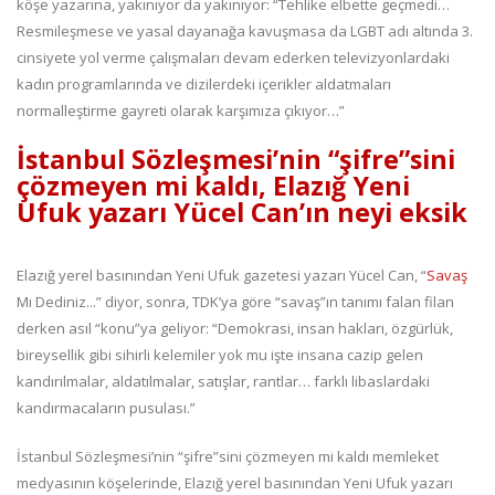
köşe yazarına, yakınıyor da yakınıyor: “Tehlike elbette geçmedi…
Resmileşmese ve yasal dayanağa kavuşmasa da LGBT adı altında 3.
cinsiyete yol verme çalışmaları devam ederken televizyonlardaki
kadın programlarında ve dizilerdeki içerikler aldatmaları
normalleştirme gayreti olarak karşımıza çıkıyor…”
İstanbul Sözleşmesi’nin “şifre”sini
çözmeyen mi kaldı, Elazığ Yeni
Ufuk yazarı Yücel Can’ın neyi eksik
Elazığ yerel basınından Yeni Ufuk gazetesi yazarı Yücel Can, “
Savaş
Mı Dediniz...” diyor, sonra, TDK’ya göre “savaş”ın tanımı falan filan
derken asıl “konu”ya geliyor: “Demokrasi, insan hakları, özgürlük,
bireysellik gibi sihirli kelemiler yok mu işte insana cazip gelen
kandırılmalar, aldatılmalar, satışlar, rantlar… farklı libaslardaki
kandırmacaların pusulası.”
İstanbul Sözleşmesi’nin “şifre”sini çözmeyen mi kaldı memleket
medyasının köşelerinde, Elazığ yerel basınından Yeni Ufuk yazarı