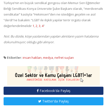
Türkiye’nin en büyük sendikal gongosu olan Memur-Sen Eğitimciler
Birliği Sendikası Konya Üniversite Şube Başkanı olarak, “merdivenaltı
sendikalar” kastıyla “Hekimsen”den ne istediğini geçelim ve asıl
“derdi”ne bakalım: “LGBT ile ilişkili yapılar terör örgütü olarak
değerlendirilmelidir
1
,
2
,
3
,
4
”
Not: Bu dizide, köşe yazılarından yapılan alıntıların yazım hatalarına
dokunulmuyor; olduğu gibi alınıyor.
Etiketler:
insan hakları
,
medya
,
nefret suçları
Facebook'da Paylaş
Twitter'da Paylaş