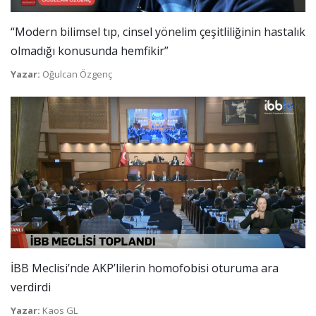
“Modern bilimsel tıp, cinsel yönelim çeşitliliğinin hastalık
olmadığı konusunda hemfikir”
Yazar:
Oğulcan Özgenç
İBB Meclisi’nde AKP’lilerin homofobisi oturuma ara
verdirdi
Yazar:
Kaos GL