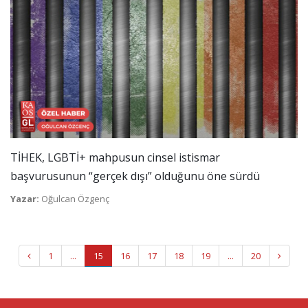
TİHEK, LGBTİ+ mahpusun cinsel istismar
başvurusunun “gerçek dışı” olduğunu öne sürdü
Yazar:
Oğulcan Özgenç
1
...
15
16
17
18
19
...
20