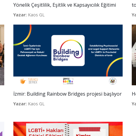
Yönelik Çeşitlilik, Eşitlik ve Kapsayıcılık Eğitimi
t
Yazar:
Kaos GL
Y
İzmir: Building Rainbow Bridges projesi başlıyor
H
Yazar:
Kaos GL
Y