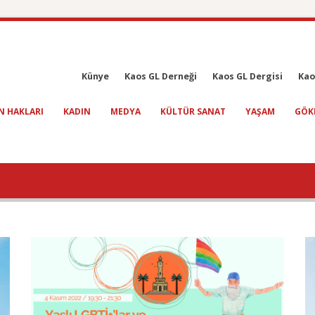
Künye
Kaos GL Derneği
Kaos GL Dergisi
Kao
N HAKLARI
KADIN
MEDYA
KÜLTÜR SANAT
YAŞAM
GÖK