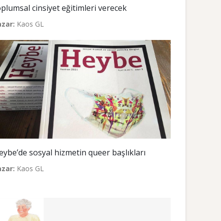
oplumsal cinsiyet eğitimleri verecek
azar:
Kaos GL
eybe’de sosyal hizmetin queer başlıkları
azar:
Kaos GL