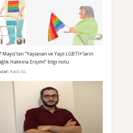
7 Mayıs’tan “Yaşlanan ve Yaşlı LGBTİ+’ların
ağlık Hakkına Erişimi” bilgi notu
azar:
Kaos GL