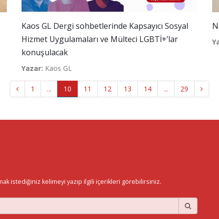
Kaos GL Dergi sohbetlerinde Kapsayıcı Sosyal
N
Hizmet Uygulamaları ve Mülteci LGBTİ+’lar
Y
konuşulacak
Yazar:
Kaos GL
1
...
10
11
12
13
14
...
29
istediğiniz kelimeyi yazıp ilgili içerikleri görebilirsiniz.