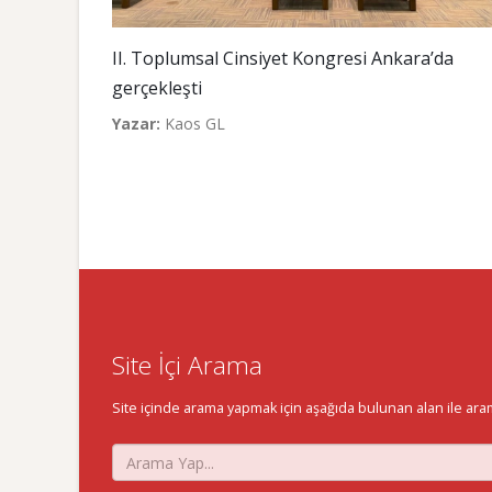
II. Toplumsal Cinsiyet Kongresi Ankara’da
gerçekleşti
Yazar:
Kaos GL
Site İçi Arama
Site içinde arama yapmak için aşağıda bulunan alan ile aramak 