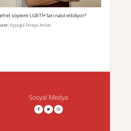
efret söylemi LGBTİ+’ları nasıl etkiliyor?
azar:
Ayşegül Erkaya Arslan
Sosyal Medya