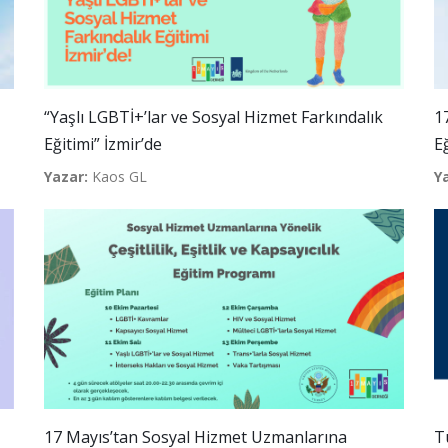
“Yaşlı LGBTİ+’lar ve Sosyal Hizmet Farkındalık
17
Eğitimi” İzmir’de
E
Yazar:
Kaos GL
Y
17 Mayıs’tan Sosyal Hizmet Uzmanlarına
T