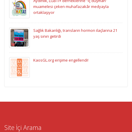
Aydınlık, LGBTİ+ derneklerine “iç düşman”
muamelesi çeken muhafazakâr medyayla
ortaklaşıyor
Sağlık Bakanlığı, transların hormon ilaçlarına 21
yaş sınırı getirdi
KaosGL.org erişime engellendi!
Site İçi Arama