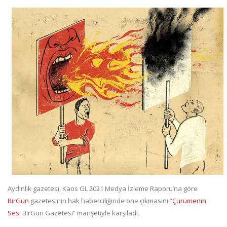
Aydınlık gazetesi, Kaos GL 2021 Medya İzleme Raporu’na göre
BirGün
gazetesinin hak haberciliğinde öne çıkmasını “
Çürümenin
Sesi
BirGün Gazetesi” manşetiyle karşıladı.