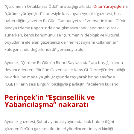
“Çürümenin Ortaklarına Ödül” ara başlığı altında,
Onur Yürüyüşleri
’ni
“çürüme yürüyüşleri” ifadesiyle karalayan Aydınlık gazetesi, hak
haberciliğini gözeten BirGün, Cumhuriyet ve Evrensel’in Kaos GL’nin
Medya İzleme Raporu’nda öne çıkmasını “ödüllendirme” olarak
sunarken, kendi konumunu ise “çürümenin ideolojik ve kültürel
boyutlarını ele alan gazetemizi de "nefret söylemi kullananlar"
kategorisinde değerlendirdi” yorumuyla aldı.
Aydınlık, “Çürüme BirGün’ün Birinci Sayfasında” ara başlığı altında
devam ederken, “BirGün Gazetesi ise Kaos GL Derneği'nden aldığı
bu ödülü bir madalya gibi göğsünde taşıyarak birinci sayfada
"LGBTİ+'ların sesi Birgün" başlığıyla paylaştı” ifadelerini kullandı.
Perinçek’in “Eşcinsellik ve
Yabancılaşma” nakaratı
Aydınlık gazetesi, Şubat ayındaki yayınında, hak haberciliğini
gözeten BirGün gazetesi ile cinsel yönelim ve cinsiyet kimliği