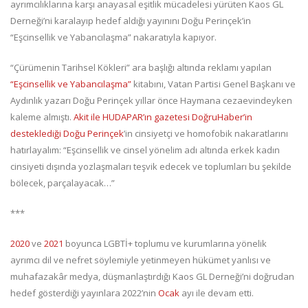
ayrımcılıklarına karşı anayasal eşitlik mücadelesi yürüten Kaos GL
Derneği’ni karalayıp hedef aldığı yayınını Doğu Perinçek’in
“Eşcinsellik ve Yabancılaşma” nakaratıyla kapıyor.
“Çürümenin Tarihsel Kökleri” ara başlığı altında reklamı yapılan
“Eşcinsellik ve Yabancılaşma”
kitabını, Vatan Partisi Genel Başkanı ve
Aydınlık yazarı Doğu Perinçek yıllar önce Haymana cezaevindeyken
kaleme almıştı.
Akit ile HUDAPAR’ın gazetesi DoğruHaber’in
desteklediği Doğu Perinçek
’in cinsiyetçi ve homofobik nakaratlarını
hatırlayalım: “Eşcinsellik ve cinsel yönelim adı altında erkek kadın
cinsiyeti dışında yozlaşmaları teşvik edecek ve toplumları bu şekilde
bölecek, parçalayacak…”
***
2020
ve
2021
boyunca LGBTİ+ toplumu ve kurumlarına yönelik
ayrımcı dil ve nefret söylemiyle yetinmeyen hükümet yanlısı ve
muhafazakâr medya, düşmanlaştırdığı Kaos GL Derneği’ni doğrudan
hedef gösterdiği yayınlara 2022’nin
Ocak
ayı ile devam etti.