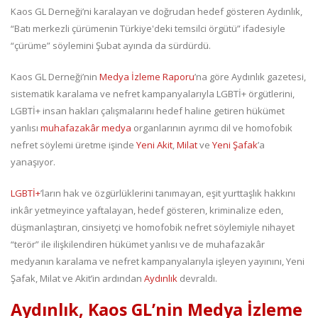
Kaos GL Derneği’ni karalayan ve doğrudan hedef gösteren Aydınlık,
“Batı merkezli çürümenin Türkiye'deki temsilci örgütü” ifadesiyle
“çürüme” söylemini Şubat ayında da sürdürdü.
Kaos GL Derneği’nin
Medya İzleme Raporu
’na göre Aydınlık gazetesi,
sistematik karalama ve nefret kampanyalarıyla LGBTİ+ örgütlerini,
LGBTİ+ insan hakları çalışmalarını hedef haline getiren hükümet
yanlısı
muhafazakâr medya
organlarının ayrımcı dil ve homofobik
nefret söylemi üretme işinde
Yeni Akit
,
Milat
ve
Yeni Şafak
’a
yanaşıyor.
LGBTİ+
’ların hak ve özgürlüklerini tanımayan, eşit yurttaşlık hakkını
inkâr yetmeyince yaftalayan, hedef gösteren, kriminalize eden,
düşmanlaştıran, cinsiyetçi ve homofobik nefret söylemiyle nihayet
“terör” ile ilişkilendiren hükümet yanlısı ve de muhafazakâr
medyanın karalama ve nefret kampanyalarıyla işleyen yayınını, Yeni
Şafak, Milat ve Akit’in ardından
Aydınlık
devraldı.
Aydınlık, Kaos GL’nin Medya İzleme