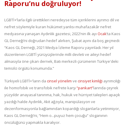
Raporu’nu doğruluyor!
LGBTİ+’larla ilgili ürettikleri neredeyse tüm içeriklerini ayrımcı dil ve
nefret söylemiyle kuran hükümet yanlısı muhafazakâr nefret
medyasına yanaşan Aydınlık gazetesi, 2022’nin ilk ayı
Ocak
’ta Kaos
GL Derneği’ni doğrudan hedef alırken, Şubat ayını da boş geçmedi:
“Kaos GL Derneği, 2021 Medya İzleme Raporu yayınladı. Her yıl
düzenlenen LGBTİ yürüyüşlerinde milli devleti ve aileyi hedef
almasıyla öne çıkan dernek, Batı merkezli çürümenin Türkiye'deki
temsilci örgütü konumunda.”
Türkiyeli LGBTİ+'ların da
cinsel yönelim
ve
cinsiyet kimliği
ayrımcılığı
ile homofobik ve transfobik nefrete karşı
“pankart”
larında çeyrek
yüzyıldır anayasal tanınma, hak, hukuk ve hürriyet talepleri apaçık
yazdığı halde Aydınlık, Akit ağzıyla, manipülasyon ve
dezenformasyonla bağlamından kopardığı sloganlarla yetinmiyor,
Kaos GL Derneği’ni, “Hem o...puyuz hem çocuğu” sloganının
öncülüğünü yapmakla karalıyor.