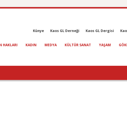
Künye
Kaos GL Derneği
Kaos GL Dergisi
Kao
N HAKLARI
KADIN
MEDYA
KÜLTÜR SANAT
YAŞAM
GÖK