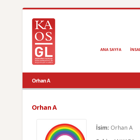
ANA SAYFA
INSA
Orhan A
Orhan A
İsim:
Orhan A